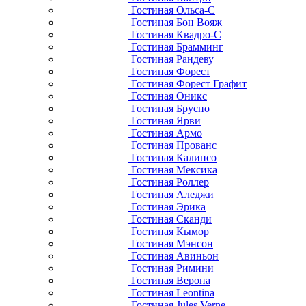
Гостиная Ольса-С
Гостиная Бон Вояж
Гостиная Квадро-С
Гостиная Брамминг
Гостиная Рандеву
Гостиная Форест
Гостиная Форест Графит
Гостиная Оникс
Гостиная Брусно
Гостиная Ярви
Гостиная Армо
Гостиная Прованс
Гостиная Калипсо
Гостиная Мексика
Гостиная Роллер
Гостиная Аледжи
Гостиная Эрика
Гостиная Сканди
Гостиная Кымор
Гостиная Мэнсон
Гостиная Авиньон
Гостиная Римини
Гостиная Верона
Гостиная Leontina
Гостиная Jules Verne