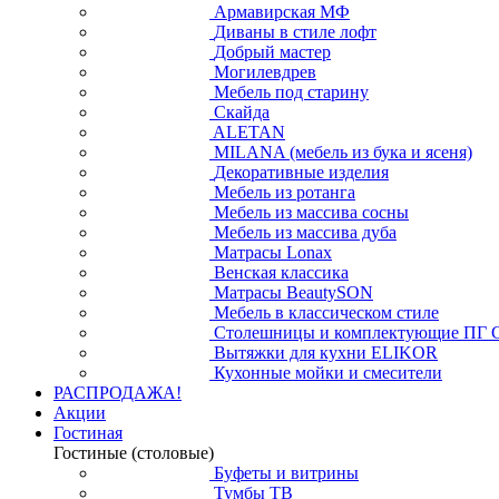
Армавирская МФ
Диваны в стиле лофт
Добрый мастер
Могилевдрев
Мебель под старину
Скайда
ALETAN
MILANA (мебель из бука и ясеня)
Декоративные изделия
Мебель из ротанга
Мебель из массива сосны
Мебель из массива дуба
Матрасы Lonax
Венская классика
Матрасы BeautySON
Мебель в классическом стиле
Столешницы и комплектующие ПГ 
Вытяжки для кухни ELIKOR
Кухонные мойки и смесители
РАСПРОДАЖА!
Акции
Гостиная
Гостиные (столовые)
Буфеты и витрины
Тумбы ТВ