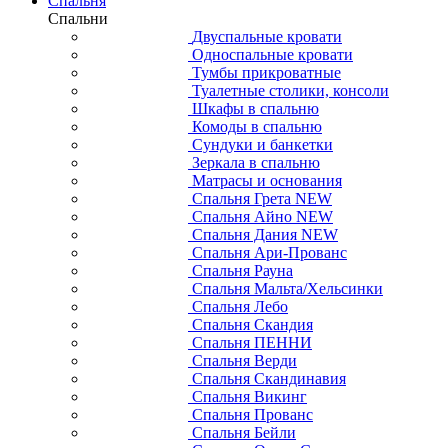
Спальня
Спальни
Двуспальные кровати
Односпальные кровати
Тумбы прикроватные
Туалетные столики, консоли
Шкафы в спальню
Комоды в спальню
Сундуки и банкетки
Зеркала в спальню
Матрасы и основания
Спальня Грета NEW
Спальня Айно NEW
Спальня Дания NEW
Спальня Ари-Прованс
Спальня Рауна
Спальня Мальта/Хельсинки
Спальня Лебо
Спальня Скандия
Спальня ПЕННИ
Спальня Верди
Спальня Скандинавия
Спальня Викинг
Спальня Прованс
Спальня Бейли