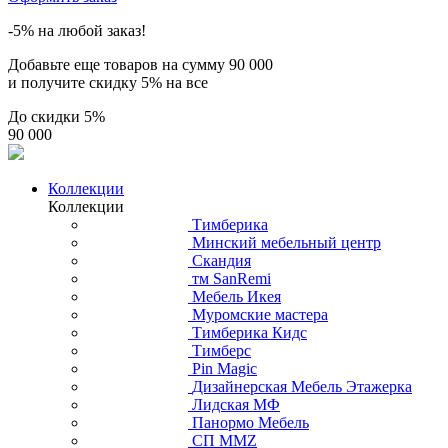
-5% на любой заказ!
Добавьте еще товаров на сумму
90 000
и получите скидку
5% на все
До скидки
5%
90 000
Коллекции
Коллекции
Тимберика
Минский мебельный центр
Скандия
тм SanRemi
Мебель Икея
Муромские мастера
Тимберика Кидс
Тимберс
Pin Magic
Дизайнерская Мебель Этажерка
Лидская МФ
Панормо Мебель
СП ММZ