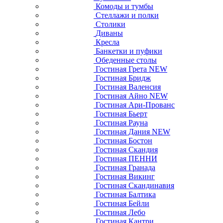
Комоды и тумбы
Стеллажи и полки
Столики
Диваны
Кресла
Банкетки и пуфики
Обеденные столы
Гостиная Грета NEW
Гостиная Бридж
Гостиная Валенсия
Гостиная Айно NEW
Гостиная Ари-Прованс
Гостиная Бьерт
Гостиная Рауна
Гостиная Дания NEW
Гостиная Бостон
Гостиная Скандия
Гостиная ПЕННИ
Гостиная Гранада
Гостиная Викинг
Гостиная Скандинавия
Гостиная Балтика
Гостиная Бейли
Гостиная Лебо
Гостиная Кантри