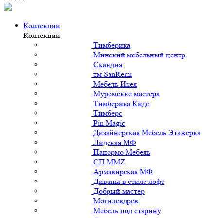
Коллекции
Коллекции
Тимберика
Минский мебельный центр
Скандия
тм SanRemi
Мебель Икея
Муромские мастера
Тимберика Кидс
Тимберс
Pin Magic
Дизайнерская Мебель Этажерка
Лидская МФ
Панормо Мебель
СП ММZ
Армавирская МФ
Диваны в стиле лофт
Добрый мастер
Могилевдрев
Мебель под старину