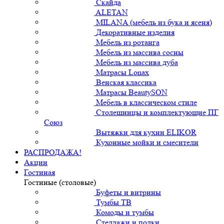
Скайда
ALETAN
MILANA (мебель из бука и ясеня)
Декоративные изделия
Мебель из ротанга
Мебель из массива сосны
Мебель из массива дуба
Матрасы Lonax
Венская классика
Матрасы BeautySON
Мебель в классическом стиле
Столешницы и комплектующие ПГ
Союз
Вытяжки для кухни ELIKOR
Кухонные мойки и смесители
РАСПРОДАЖА!
Акции
Гостиная
Гостиные (столовые)
Буфеты и витрины
Тумбы ТВ
Комоды и тумбы
Стеллажи и полки