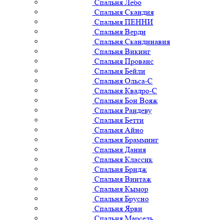
Спальня Лебо
Спальня Скандия
Спальня ПЕННИ
Спальня Верди
Спальня Скандинавия
Спальня Викинг
Спальня Прованс
Спальня Бейли
Спальня Ольса-С
Спальня Квадро-С
Спальня Бон Вояж
Спальня Рандеву
Спальня Бетти
Спальня Айно
Спальня Брамминг
Спальня Дания
Спальня Классик
Спальня Бридж
Спальня Винтаж
Спальня Кымор
Спальня Брусно
Спальня Ярви
Спальня Марсель