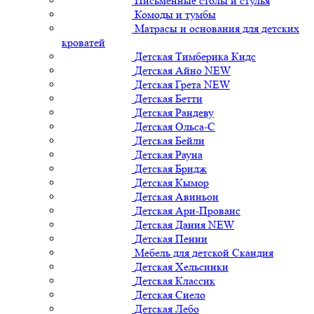
Письменные столы и стулья
Комоды и тумбы
Матрасы и основания для детских
кроватей
Детская Тимберика Кидс
Детская Айно NEW
Детская Грета NEW
Детская Бетти
Детская Рандеву
Детская Ольса-С
Детская Бейли
Детская Рауна
Детская Бридж
Детская Кымор
Детская Авиньон
Детская Ари-Прованс
Детская Дания NEW
Детская Пенни
Мебель для детской Скандия
Детская Хельсинки
Детская Классик
Детская Сиело
Детская Лебо