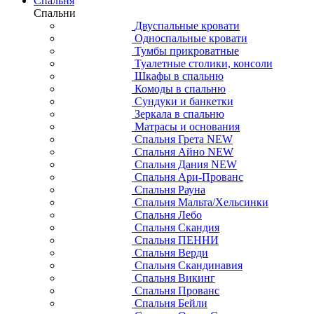
Спальня
Спальни
Двуспальные кровати
Односпальные кровати
Тумбы прикроватные
Туалетные столики, консоли
Шкафы в спальню
Комоды в спальню
Сундуки и банкетки
Зеркала в спальню
Матрасы и основания
Спальня Грета NEW
Спальня Айно NEW
Спальня Дания NEW
Спальня Ари-Прованс
Спальня Рауна
Спальня Мальта/Хельсинки
Спальня Лебо
Спальня Скандия
Спальня ПЕННИ
Спальня Верди
Спальня Скандинавия
Спальня Викинг
Спальня Прованс
Спальня Бейли