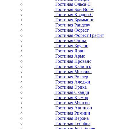
Гостиная Ольса-С
Гостиная Бон Вояж
Гостиная Квадро-С
Гостиная Брамминг
Гостиная Рандеву
Гостиная Форест
Гостиная Форест Графит
Гостиная Оникс
Гостиная Брусно
Гостиная Ярви
Гостиная Армо
Гостиная Прованс
Гостиная Калипсо
Гостиная Мексика
Гостиная Роллер
Гостиная Аледжи
Гостиная Эрика
Гостиная Сканди
Гостиная Кымор
Гостиная Мэнсон
Гостиная Авиньон
Гостиная Римини
Гостиная Верона
Гостиная Leontina
Гостиная Jules Verne