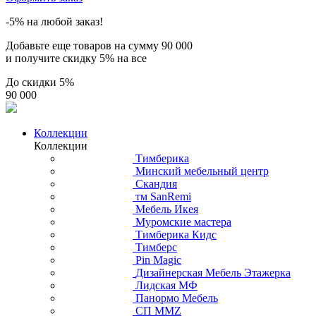
-5% на любой заказ!
Добавьте еще товаров на сумму
90 000
и получите скидку
5% на все
До скидки
5%
90 000
Коллекции
Коллекции
Тимберика
Минский мебельный центр
Скандия
тм SanRemi
Мебель Икея
Муромские мастера
Тимберика Кидс
Тимберс
Pin Magic
Дизайнерская Мебель Этажерка
Лидская МФ
Панормо Мебель
СП ММZ