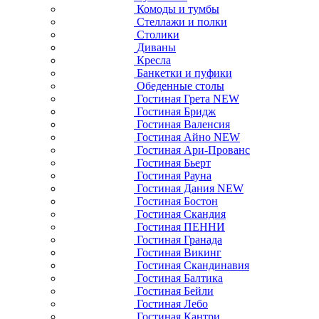
Комоды и тумбы
Стеллажи и полки
Столики
Диваны
Кресла
Банкетки и пуфики
Обеденные столы
Гостиная Грета NEW
Гостиная Бридж
Гостиная Валенсия
Гостиная Айно NEW
Гостиная Ари-Прованс
Гостиная Бьерт
Гостиная Рауна
Гостиная Дания NEW
Гостиная Бостон
Гостиная Скандия
Гостиная ПЕННИ
Гостиная Гранада
Гостиная Викинг
Гостиная Скандинавия
Гостиная Балтика
Гостиная Бейли
Гостиная Лебо
Гостиная Кантри