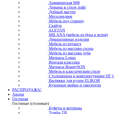
Армавирская МФ
Диваны в стиле лофт
Добрый мастер
Могилевдрев
Мебель под старину
Скайда
ALETAN
MILANA (мебель из бука и ясеня)
Декоративные изделия
Мебель из ротанга
Мебель из массива сосны
Мебель из массива дуба
Матрасы Lonax
Венская классика
Матрасы BeautySON
Мебель в классическом стиле
Столешницы и комплектующие ПГ 
Вытяжки для кухни ELIKOR
Кухонные мойки и смесители
РАСПРОДАЖА!
Акции
Гостиная
Гостиные (столовые)
Буфеты и витрины
Тумбы ТВ