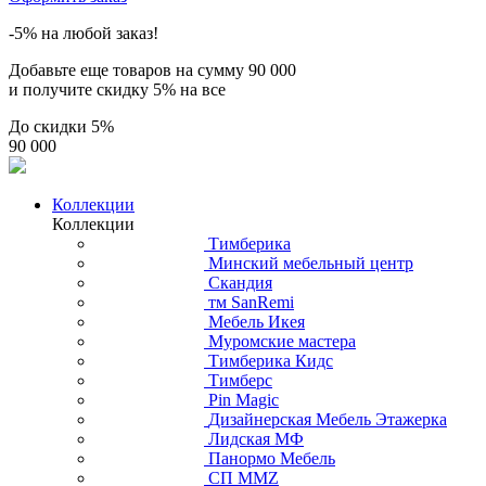
-5% на любой заказ!
Добавьте еще товаров на сумму
90 000
и получите скидку
5% на все
До скидки
5%
90 000
Коллекции
Коллекции
Тимберика
Минский мебельный центр
Скандия
тм SanRemi
Мебель Икея
Муромские мастера
Тимберика Кидс
Тимберс
Pin Magic
Дизайнерская Мебель Этажерка
Лидская МФ
Панормо Мебель
СП ММZ