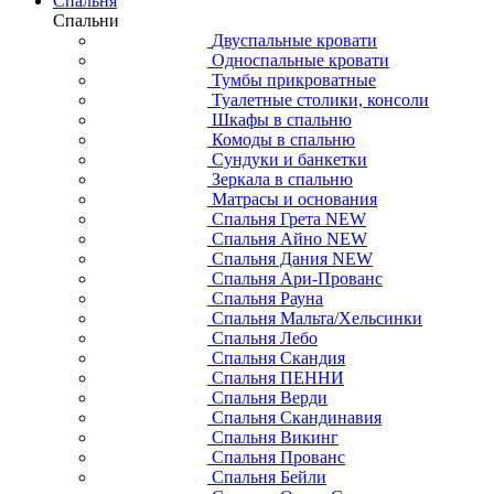
Спальня
Спальни
Двуспальные кровати
Односпальные кровати
Тумбы прикроватные
Туалетные столики, консоли
Шкафы в спальню
Комоды в спальню
Сундуки и банкетки
Зеркала в спальню
Матрасы и основания
Спальня Грета NEW
Спальня Айно NEW
Спальня Дания NEW
Спальня Ари-Прованс
Спальня Рауна
Спальня Мальта/Хельсинки
Спальня Лебо
Спальня Скандия
Спальня ПЕННИ
Спальня Верди
Спальня Скандинавия
Спальня Викинг
Спальня Прованс
Спальня Бейли