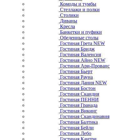
Комоды и тумбы
Стеллажи и полки
Столики
Диваны
Кресла
Банкетки и пуфики
Обеденные столы
Гостиная Грета NEW
Гостиная Бридж
Гостиная Валенсия
Гостиная Айно NEW
Гостиная Ари-Прованс
Гостиная Бьерт
Гостиная Рауна
Гостиная Дания NEW
Гостиная Бостон
Гостиная Скандия
Гостиная ПЕННИ
Гостиная Гранада
Гостиная Викинг
Гостиная Скандинавия
Гостиная Балтика
Гостиная Бейли
Гостиная Лебо
Гостиная Кантри