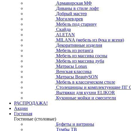
Армавирская МФ
Диваны в стиле лофт
Добрый мастер
Могилевдрев
Мебель под старину
Скайда
ALETAN
MILANA (мебель из бука и ясеня)
Декоративные изделия
Мебель из ротанга
Мебель из массива сосны
Мебель из массива дуба
Матрасы Lonax
Венская классика
Матрасы BeautySON
Мебель в классическом стиле
Столешницы и комплектующие ПГ 
Вытяжки для кухни ELIKOR
Кухонные мойки и смесители
РАСПРОДАЖА!
Акции
Гостиная
Гостиные (столовые)
Буфеты и витрины
Тумбы ТВ