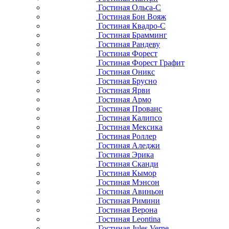
Гостиная Ольса-С
Гостиная Бон Вояж
Гостиная Квадро-С
Гостиная Брамминг
Гостиная Рандеву
Гостиная Форест
Гостиная Форест Графит
Гостиная Оникс
Гостиная Брусно
Гостиная Ярви
Гостиная Армо
Гостиная Прованс
Гостиная Калипсо
Гостиная Мексика
Гостиная Роллер
Гостиная Аледжи
Гостиная Эрика
Гостиная Сканди
Гостиная Кымор
Гостиная Мэнсон
Гостиная Авиньон
Гостиная Римини
Гостиная Верона
Гостиная Leontina
Гостиная Jules Verne