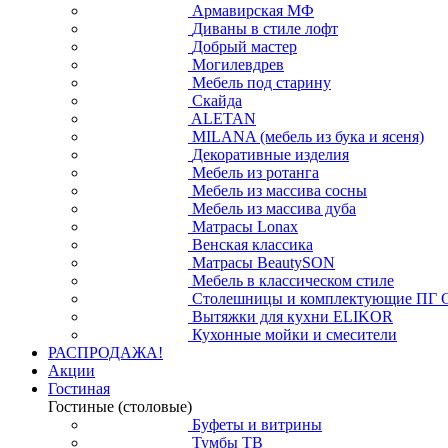
Армавирская МФ
Диваны в стиле лофт
Добрый мастер
Могилевдрев
Мебель под старину
Скайда
ALETAN
MILANA (мебель из бука и ясеня)
Декоративные изделия
Мебель из ротанга
Мебель из массива сосны
Мебель из массива дуба
Матрасы Lonax
Венская классика
Матрасы BeautySON
Мебель в классическом стиле
Столешницы и комплектующие ПГ 
Вытяжки для кухни ELIKOR
Кухонные мойки и смесители
РАСПРОДАЖА!
Акции
Гостиная
Гостиные (столовые)
Буфеты и витрины
Тумбы ТВ