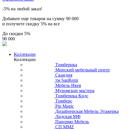
-5% на любой заказ!
Добавьте еще товаров на сумму
90 000
и получите скидку
5% на все
До скидки
5%
90 000
Коллекции
Коллекции
Тимберика
Минский мебельный центр
Скандия
тм SanRemi
Мебель Икея
Муромские мастера
Тимберика Кидс
Тимберс
Pin Magic
Дизайнерская Мебель Этажерка
Лидская МФ
Панормо Мебель
СП ММZ