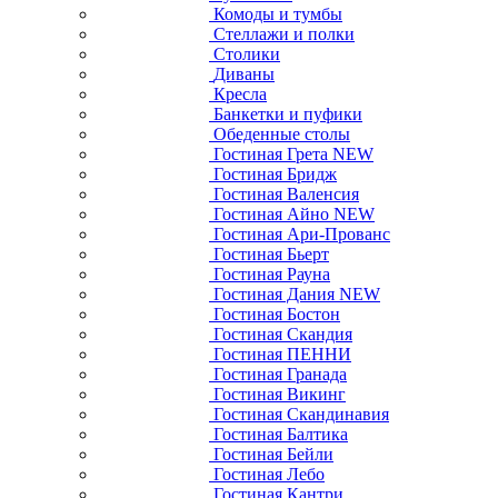
Комоды и тумбы
Стеллажи и полки
Столики
Диваны
Кресла
Банкетки и пуфики
Обеденные столы
Гостиная Грета NEW
Гостиная Бридж
Гостиная Валенсия
Гостиная Айно NEW
Гостиная Ари-Прованс
Гостиная Бьерт
Гостиная Рауна
Гостиная Дания NEW
Гостиная Бостон
Гостиная Скандия
Гостиная ПЕННИ
Гостиная Гранада
Гостиная Викинг
Гостиная Скандинавия
Гостиная Балтика
Гостиная Бейли
Гостиная Лебо
Гостиная Кантри