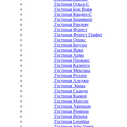
Гостиная Ольса-С
Гостиная Бон Вояж
Гостиная Квадро-С
Гостиная Брамминг
Гостиная Рандеву
Гостиная Форест
Гостиная Форест Графит
Гостиная Оникс
Гостиная Брусно
Гостиная Ярви
Гостиная Армо
Гостиная Прованс
Гостиная Калипсо
Гостиная Мексика
Гостиная Роллер
Гостиная Аледжи
Гостиная Эрика
Гостиная Сканди
Гостиная Кымор
Гостиная Мэнсон
Гостиная Авиньон
Гостиная Римини
Гостиная Верона
Гостиная Leontina
Гостиная Jules Verne