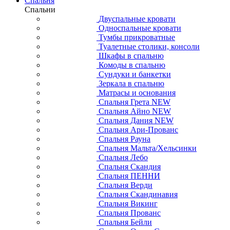
Спальня
Спальни
Двуспальные кровати
Односпальные кровати
Тумбы прикроватные
Туалетные столики, консоли
Шкафы в спальню
Комоды в спальню
Сундуки и банкетки
Зеркала в спальню
Матрасы и основания
Спальня Грета NEW
Спальня Айно NEW
Спальня Дания NEW
Спальня Ари-Прованс
Спальня Рауна
Спальня Мальта/Хельсинки
Спальня Лебо
Спальня Скандия
Спальня ПЕННИ
Спальня Верди
Спальня Скандинавия
Спальня Викинг
Спальня Прованс
Спальня Бейли