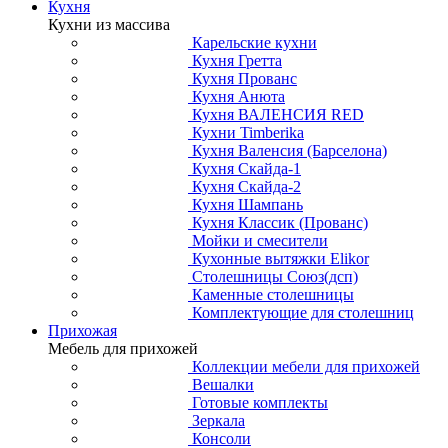
Кухня
Кухни из массива
Карельские кухни
Кухня Гретта
Кухня Прованс
Кухня Анюта
Кухня ВАЛЕНСИЯ RED
Кухни Timberika
Кухня Валенсия (Барселона)
Кухня Скайда-1
Кухня Скайда-2
Кухня Шампань
Кухня Классик (Прованс)
Мойки и смесители
Кухонные вытяжки Elikor
Столешницы Союз(дсп)
Каменные столешницы
Комплектующие для столешниц
Прихожая
Мебель для прихожей
Коллекции мебели для прихожей
Вешалки
Готовые комплекты
Зеркала
Консоли