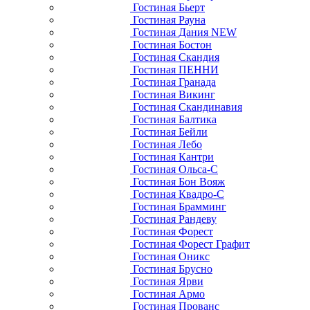
Гостиная Бьерт
Гостиная Рауна
Гостиная Дания NEW
Гостиная Бостон
Гостиная Скандия
Гостиная ПЕННИ
Гостиная Гранада
Гостиная Викинг
Гостиная Скандинавия
Гостиная Балтика
Гостиная Бейли
Гостиная Лебо
Гостиная Кантри
Гостиная Ольса-С
Гостиная Бон Вояж
Гостиная Квадро-С
Гостиная Брамминг
Гостиная Рандеву
Гостиная Форест
Гостиная Форест Графит
Гостиная Оникс
Гостиная Брусно
Гостиная Ярви
Гостиная Армо
Гостиная Прованс