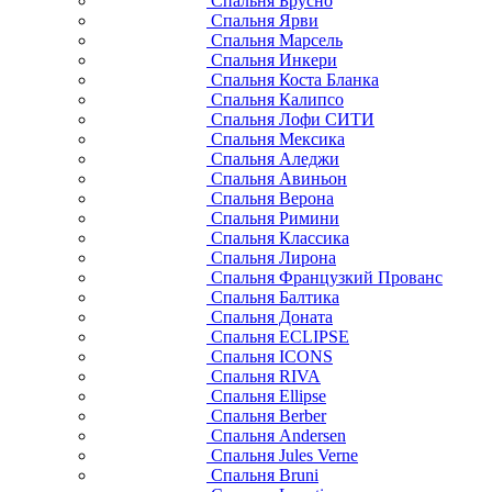
Спальня Брусно
Спальня Ярви
Спальня Марсель
Спальня Инкери
Спальня Коста Бланка
Спальня Калипсо
Спальня Лофи СИТИ
Спальня Мексика
Спальня Аледжи
Спальня Авиньон
Спальня Верона
Спальня Римини
Спальня Классика
Спальня Лирона
Спальня Французкий Прованс
Спальня Балтика
Спальня Доната
Спальня ECLIPSE
Спальня ICONS
Спальня RIVA
Спальня Ellipse
Спальня Berber
Спальня Andersen
Спальня Jules Verne
Спальня Bruni