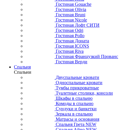
Гостиная Gouache
Гостиная Olivia
Гостиная Bruni
Гостиная Nicole
Гостиная Лофт СИТИ
Гостиная Odri
Гостиная Pollo
Гостиная Доната
Гостиная ICONS
Гостиная Riva
Гостиная Французкий Прованс
Гостиная Верди
Спальня
Спальни
Двуспальные кровати
Односпальные кровати
Тумбы прикроватные
Туалетные столики, консоли
Шкафы в спальню
Комоды в спальню
Сундуки и банкетки
Зеркала в спальню
Матрасы и основания
Спальня Грета NEW
Спальня Айно NEW