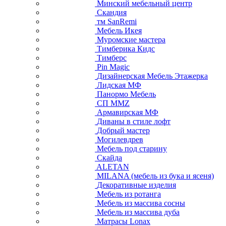
Минский мебельный центр
Скандия
тм SanRemi
Мебель Икея
Муромские мастера
Тимберика Кидс
Тимберс
Pin Magic
Дизайнерская Мебель Этажерка
Лидская МФ
Панормо Мебель
СП ММZ
Армавирская МФ
Диваны в стиле лофт
Добрый мастер
Могилевдрев
Мебель под старину
Скайда
ALETAN
MILANA (мебель из бука и ясеня)
Декоративные изделия
Мебель из ротанга
Мебель из массива сосны
Мебель из массива дуба
Матрасы Lonax