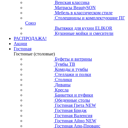
Венская классика
Матрасы BeautySON
Мебель в классическом стиле
Столешницы и комплектующие ПГ
Союз
Вытяжки для кухни ELIKOR
Кухонные мойки и смесители
РАСПРОДАЖА!
Акции
Гостиная
Гостиные (столовые)
Буфеты и витрины
Тумбы ТВ
Комоды и тумбы
Стеллажи и полки
Столики
Диваны
Кресла
Банкетки и пуфики
Обеденные столы
Гостиная Грета NEW
Гостиная Бридж
Гостиная Валенсия
Гостиная Айно NEW
Гостиная Ари-Прованс