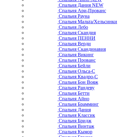
Спальня Дания NEW
Спальня Ари-Прованс
Спальня Рауна
Спальня Мальта/Хельсинки
Спальня Лебо
Спальня Скандия
Спальня ПЕННИ
Спальня Верди
Спальня Скандинавия
Спальня Викинг
Спальня Прованс
Спальня Бейли
Спальня Ольса-С
Спальня Квадро-С
Спальня Бон Вояж
Спальня Рандеву
Спальня Бетти
Спальня Айно
Спальня Брамминг
Спальня Дания
Спальня Классик
Спальня Бридж
Спальня Винтаж
Спальня Кымор