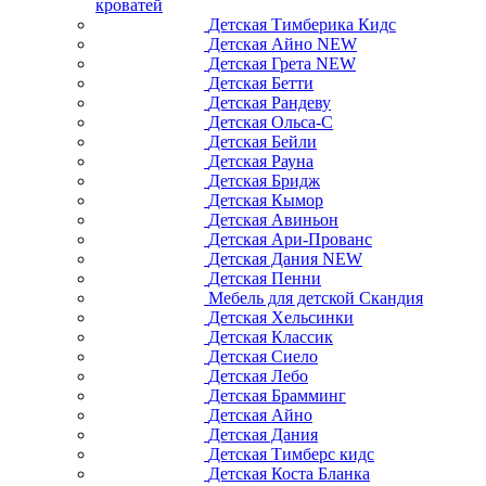
кроватей
Детская Тимберика Кидс
Детская Айно NEW
Детская Грета NEW
Детская Бетти
Детская Рандеву
Детская Ольса-С
Детская Бейли
Детская Рауна
Детская Бридж
Детская Кымор
Детская Авиньон
Детская Ари-Прованс
Детская Дания NEW
Детская Пенни
Мебель для детской Скандия
Детская Хельсинки
Детская Классик
Детская Сиело
Детская Лебо
Детская Брамминг
Детская Айно
Детская Дания
Детская Тимберс кидс
Детская Коста Бланка