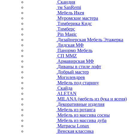
Скандия
тм SanRemi
Мебель Икея
Муромские мастера
Тимберика Кидс
Тимберс
Pin Magic
Дизайнерская Мебель Этажерка
Лидская МФ
Панормо Мебель
СП ММZ
Армавирская МФ
Диваны в стиле лофт
Добрый мастер
Могилевдрев
Мебель под старину
Скайда
ALETAN
MILANA (мебель из бука и ясеня)
Декоративные изделия
Мебель из ротанга
Мебель из массива сосны
Мебель из массива дуба
Матрасы Lonax
Венская классика