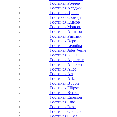
Гостиная Роллер
Гостиная Аледжи
Гостиная Эрика
Гостиная Сканди
Гостиная Кымор
Гостиная Мэнсон
Гостиная Авиньон
Гостиная Римини
Гостиная Верона
Гостиная Leontina
Гостиная Jules Verne
Гостиная KOTO
Гостиная Aquarelle
Гостиная Andersen
Гостиная Alice
Гостиная Art
Гостиная Arka
Гостиная Bubble
Гостиная Ellipse
Гостиная Berber
Гостиная Emerson
Гостиная Line
Гостиная Rosa
Гостиная Gouache
Гостиная Olivia