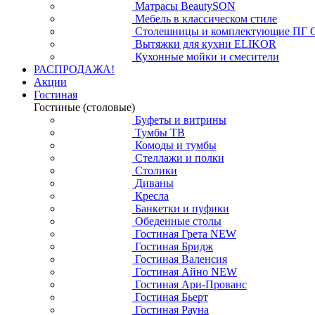
Матрасы BeautySON
Мебель в классическом стиле
Столешницы и комплектующие ПГ 
Вытяжки для кухни ELIKOR
Кухонные мойки и смесители
РАСПРОДАЖА!
Акции
Гостиная
Гостиные (столовые)
Буфеты и витрины
Тумбы ТВ
Комоды и тумбы
Стеллажи и полки
Столики
Диваны
Кресла
Банкетки и пуфики
Обеденные столы
Гостиная Грета NEW
Гостиная Бридж
Гостиная Валенсия
Гостиная Айно NEW
Гостиная Ари-Прованс
Гостиная Бьерт
Гостиная Рауна