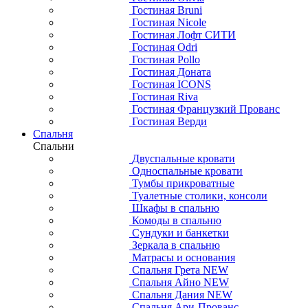
Гостиная Bruni
Гостиная Nicole
Гостиная Лофт СИТИ
Гостиная Odri
Гостиная Pollo
Гостиная Доната
Гостиная ICONS
Гостиная Riva
Гостиная Французкий Прованс
Гостиная Верди
Спальня
Спальни
Двуспальные кровати
Односпальные кровати
Тумбы прикроватные
Туалетные столики, консоли
Шкафы в спальню
Комоды в спальню
Сундуки и банкетки
Зеркала в спальню
Матрасы и основания
Спальня Грета NEW
Спальня Айно NEW
Спальня Дания NEW
Спальня Ари-Прованс