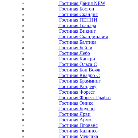
Гостиная Дания NEW
Гостиная Бостон
Гостиная Скандия
Гостиная ПЕННИ
Гостиная Гранада
Гостиная Викинг
Гостиная Скандинавия
Гостиная Балтика
Гостиная Бейли
Гостиная Лебо
Гостиная Кантри
Гостиная Ольса-С
Гостиная Бон Вояж
Гостиная Квадро-С
Гостиная Брамминг
Гостиная Рандеву
Гостиная Форест
Гостиная Форест Графит
Гостиная Оникс
Гостиная Брусно
Гостиная Ярви
Гостиная Армо
Гостиная Прованс
Гостиная Калипсо
Гостиная Мексика