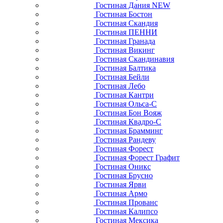
Гостиная Дания NEW
Гостиная Бостон
Гостиная Скандия
Гостиная ПЕННИ
Гостиная Гранада
Гостиная Викинг
Гостиная Скандинавия
Гостиная Балтика
Гостиная Бейли
Гостиная Лебо
Гостиная Кантри
Гостиная Ольса-С
Гостиная Бон Вояж
Гостиная Квадро-С
Гостиная Брамминг
Гостиная Рандеву
Гостиная Форест
Гостиная Форест Графит
Гостиная Оникс
Гостиная Брусно
Гостиная Ярви
Гостиная Армо
Гостиная Прованс
Гостиная Калипсо
Гостиная Мексика