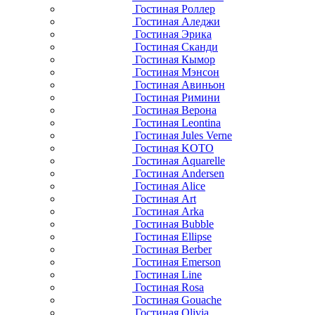
Гостиная Роллер
Гостиная Аледжи
Гостиная Эрика
Гостиная Сканди
Гостиная Кымор
Гостиная Мэнсон
Гостиная Авиньон
Гостиная Римини
Гостиная Верона
Гостиная Leontina
Гостиная Jules Verne
Гостиная KOTO
Гостиная Aquarelle
Гостиная Andersen
Гостиная Alice
Гостиная Art
Гостиная Arka
Гостиная Bubble
Гостиная Ellipse
Гостиная Berber
Гостиная Emerson
Гостиная Line
Гостиная Rosa
Гостиная Gouache
Гостиная Olivia