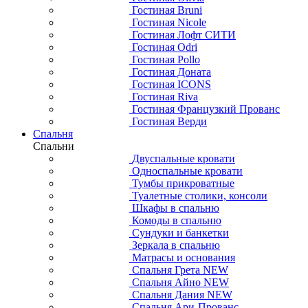
Гостиная Bruni
Гостиная Nicole
Гостиная Лофт СИТИ
Гостиная Odri
Гостиная Pollo
Гостиная Доната
Гостиная ICONS
Гостиная Riva
Гостиная Французкий Прованс
Гостиная Верди
Спальня
Спальни
Двуспальные кровати
Односпальные кровати
Тумбы прикроватные
Туалетные столики, консоли
Шкафы в спальню
Комоды в спальню
Сундуки и банкетки
Зеркала в спальню
Матрасы и основания
Спальня Грета NEW
Спальня Айно NEW
Спальня Дания NEW
Спальня Ари-Прованс