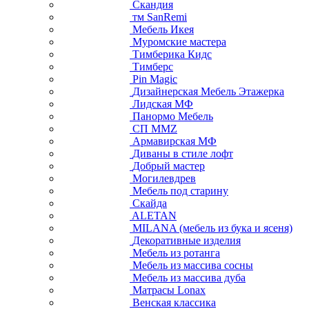
Скандия
тм SanRemi
Мебель Икея
Муромские мастера
Тимберика Кидс
Тимберс
Pin Magic
Дизайнерская Мебель Этажерка
Лидская МФ
Панормо Мебель
СП ММZ
Армавирская МФ
Диваны в стиле лофт
Добрый мастер
Могилевдрев
Мебель под старину
Скайда
ALETAN
MILANA (мебель из бука и ясеня)
Декоративные изделия
Мебель из ротанга
Мебель из массива сосны
Мебель из массива дуба
Матрасы Lonax
Венская классика