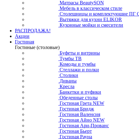
Матрасы BeautySON
Мебель в классическом стиле
Столешницы и комплектующие ПГ 
Вытяжки для кухни ELIKOR
Кухонные мойки и смесители
РАСПРОДАЖА!
Акции
Гостиная
Гостиные (столовые)
Буфеты и витрины
Тумбы ТВ
Комоды и тумбы
Стеллажи и полки
Столики
Диваны
Кресла
Банкетки и пуфики
Обеденные столы
Гостиная Грета NEW
Гостиная Бридж
Гостиная Валенсия
Гостиная Айно NEW
Гостиная Ари-Прованс
Гостиная Бьерт
Гостиная Рауна