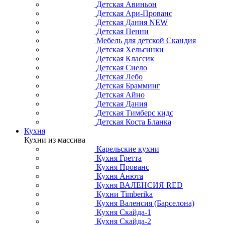
Детская Авиньон
Детская Ари-Прованс
Детская Дания NEW
Детская Пенни
Мебель для детской Скандия
Детская Хельсинки
Детская Классик
Детская Сиело
Детская Лебо
Детская Брамминг
Детская Айно
Детская Дания
Детская Тимберс кидс
Детская Коста Бланка
Кухня
Кухни из массива
Карельские кухни
Кухня Гретта
Кухня Прованс
Кухня Анюта
Кухня ВАЛЕНСИЯ RED
Кухни Timberika
Кухня Валенсия (Барселона)
Кухня Скайда-1
Кухня Скайда-2