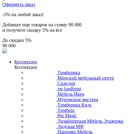
Оформить заказ
-5% на любой заказ!
Добавьте еще товаров на сумму
90 000
и получите скидку
5% на все
До скидки
5%
90 000
Коллекции
Коллекции
Тимберика
Минский мебельный центр
Скандия
тм SanRemi
Мебель Икея
Муромские мастера
Тимберика Кидс
Тимберс
Pin Magic
Дизайнерская Мебель Этажерка
Лидская МФ
Панормо Мебель