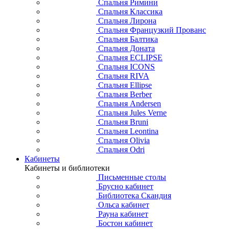
Спальня Римини
Спальня Классика
Спальня Лирона
Спальня Французкий Прованс
Спальня Балтика
Спальня Доната
Спальня ECLIPSE
Спальня ICONS
Спальня RIVA
Спальня Ellipse
Спальня Berber
Спальня Andersen
Спальня Jules Verne
Спальня Bruni
Спальня Leontina
Спальня Olivia
Спальня Odri
Кабинеты
Кабинеты и библиотеки
Письменные столы
Брусно кабинет
Библиотека Скандия
Ольса кабинет
Рауна кабинет
Бостон кабинет