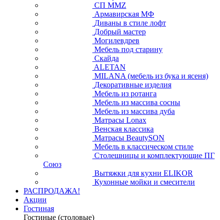
СП ММZ
Армавирская МФ
Диваны в стиле лофт
Добрый мастер
Могилевдрев
Мебель под старину
Скайда
ALETAN
MILANA (мебель из бука и ясеня)
Декоративные изделия
Мебель из ротанга
Мебель из массива сосны
Мебель из массива дуба
Матрасы Lonax
Венская классика
Матрасы BeautySON
Мебель в классическом стиле
Столешницы и комплектующие ПГ
Союз
Вытяжки для кухни ELIKOR
Кухонные мойки и смесители
РАСПРОДАЖА!
Акции
Гостиная
Гостиные (столовые)