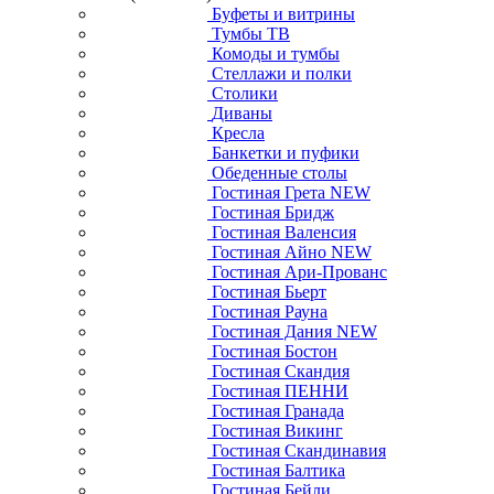
Буфеты и витрины
Тумбы ТВ
Комоды и тумбы
Стеллажи и полки
Столики
Диваны
Кресла
Банкетки и пуфики
Обеденные столы
Гостиная Грета NEW
Гостиная Бридж
Гостиная Валенсия
Гостиная Айно NEW
Гостиная Ари-Прованс
Гостиная Бьерт
Гостиная Рауна
Гостиная Дания NEW
Гостиная Бостон
Гостиная Скандия
Гостиная ПЕННИ
Гостиная Гранада
Гостиная Викинг
Гостиная Скандинавия
Гостиная Балтика
Гостиная Бейли