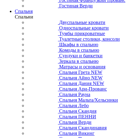
Гостиная Французкий Прованс
Гостиная Верди
Спальня
Спальни
Двуспальные кровати
Односпальные кровати
Тумбы прикроватные
Туалетные столики, консоли
Шкафы в спальню
Комоды в спальню
Сундуки и банкетки
Зеркала в спальню
Матрасы и основания
Спальня Грета NEW
Спальня Айно NEW
Спальня Дания NEW
Спальня Ари-Прованс
Спальня Рауна
Спальня Мальта/Хельсинки
Спальня Лебо
Спальня Скандия
Спальня ПЕННИ
Спальня Верди
Спальня Скандинавия
Спальня Викинг