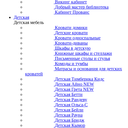
Викинг кабинет
Добрый мастер библиотека
Кабинет Прованс
Детская
Детская мебель
Кровати домики
Детские кровати
Кровати односпальные
Кровати-диваны
Шкафы в детскую
Книжные шкафы и стеллажи
Письменные столы и стулья
Комоды и тумбы
Матрасы и основания для детских
кроватей
Детская Тимберика Кидс
Детская Айно NEW
Детская Грета NEW
Детская Бетти
Детская Рандеву
Детская Ольса-С
Детская Бейли
Детская Рауна
Детская Бридж
Детская Кымор