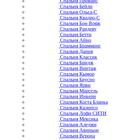
Спальня Прованс
Спальня Бейли
Спальня Ольса-С
Спальня Квадро-С
Спальня Бон Вояж
Спальня Рандеву
Спальня Бетти
Спальня Айно
Спальня Брамминг
Спальня Дания
Спальня Классик
Спальня Бридж
Спальня Винтаж
Спальня Кымор
Спальня Брусно
Спальня Ярви
Спальня Марсель
Спальня Инкери
Спальня Коста Бланка
Спальня Калипсо
Спальня Лофи СИТИ
Спальня Мексика
Спальня Аледжи
Спальня Авиньон
Спальня Верона