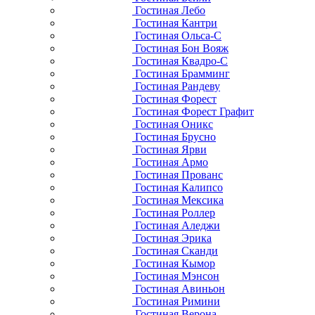
Гостиная Лебо
Гостиная Кантри
Гостиная Ольса-С
Гостиная Бон Вояж
Гостиная Квадро-С
Гостиная Брамминг
Гостиная Рандеву
Гостиная Форест
Гостиная Форест Графит
Гостиная Оникс
Гостиная Брусно
Гостиная Ярви
Гостиная Армо
Гостиная Прованс
Гостиная Калипсо
Гостиная Мексика
Гостиная Роллер
Гостиная Аледжи
Гостиная Эрика
Гостиная Сканди
Гостиная Кымор
Гостиная Мэнсон
Гостиная Авиньон
Гостиная Римини
Гостиная Верона