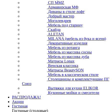
СП ММZ
Армавирская МФ
Диваны в стиле лофт
Добрый мастер
Могилевдрев
Мебель под старину
Скайда
ALETAN
MILANA (мебель из бука и ясеня)
Декоративные изделия
Мебель из ротанга
Мебель из массива сосны
Мебель из массива дуба
Матрасы Lonax
Венская классика
Матрасы BeautySON
Мебель в классическом стиле
Столешницы и комплектующие ПГ
Союз
Вытяжки для кухни ELIKOR
Кухонные мойки и смесители
РАСПРОДАЖА!
Акции
Гостиная
Гостиные (столовые)