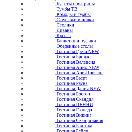
Буфеты и витрины
Тумбы ТВ
Комоды и тумбы
Стеллажи и полки
Столики
Диваны
Кресла
Банкетки и пуфики
Обеденные столы
Гостиная Грета NEW
Гостиная Бридж
Гостиная Валенсия
Гостиная Айно NEW
Гостиная Ари-Прованс
Гостиная Бьерт
Гостиная Рауна
Гостиная Дания NEW
Гостиная Бостон
Гостиная Скандия
Гостиная ПЕННИ
Гостиная Гранада
Гостиная Викинг
Гостиная Скандинавия
Гостиная Балтика
Гостиная Бейли