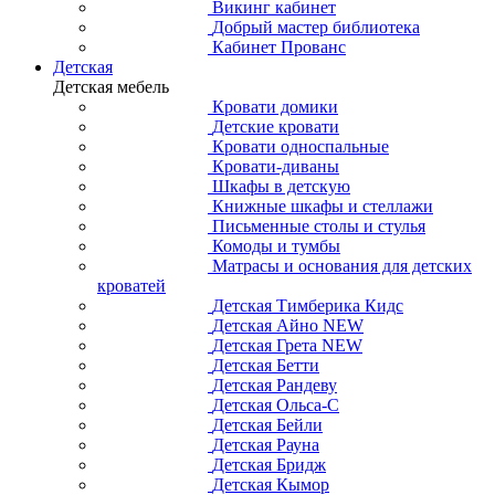
Викинг кабинет
Добрый мастер библиотека
Кабинет Прованс
Детская
Детская мебель
Кровати домики
Детские кровати
Кровати односпальные
Кровати-диваны
Шкафы в детскую
Книжные шкафы и стеллажи
Письменные столы и стулья
Комоды и тумбы
Матрасы и основания для детских
кроватей
Детская Тимберика Кидс
Детская Айно NEW
Детская Грета NEW
Детская Бетти
Детская Рандеву
Детская Ольса-С
Детская Бейли
Детская Рауна
Детская Бридж
Детская Кымор