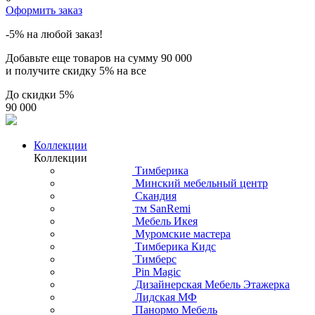
Оформить заказ
-5% на любой заказ!
Добавьте еще товаров на сумму
90 000
и получите скидку
5% на все
До скидки
5%
90 000
Коллекции
Коллекции
Тимберика
Минский мебельный центр
Скандия
тм SanRemi
Мебель Икея
Муромские мастера
Тимберика Кидс
Тимберс
Pin Magic
Дизайнерская Мебель Этажерка
Лидская МФ
Панормо Мебель