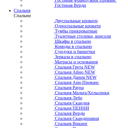
Гостиная Французкий Прованс
Гостиная Верди
Спальня
Спальни
Двуспальные кровати
Односпальные кровати
Тумбы прикроватные
Туалетные столики, консоли
Шкафы в спальню
Комоды в спальню
Сундуки и банкетки
Зеркала в спальню
Матрасы и основания
Спальня Грета NEW
Спальня Айно NEW
Спальня Дания NEW
Спальня Ари-Прованс
Спальня Рауна
Спальня Мальта/Хельсинки
Спальня Лебо
Спальня Скандия
Спальня ПЕННИ
Спальня Верди
Спальня Скандинавия
Спальня Викинг