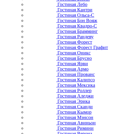
Гостиная Лебо
Гостиная Кантри
Гостиная Ольса-С
Гостиная Бон Вояж
Гостиная Квадро-С
Гостиная Брамминг
Гостиная Рандеву
Гостиная Форест
Гостиная Форест Графит
Гостиная Оникс
Гостиная Брусно
Гостиная Ярви
Гостиная Армо
Гостиная Прованс
Гостиная Калипсо
Гостиная Мексика
Гостиная Роллер
Гостиная Аледжи
Гостиная Эрика
Гостиная Сканди
Гостиная Кымор
Гостиная Мэнсон
Гостиная Авиньон
Гостиная Римини
Гостиная Верона