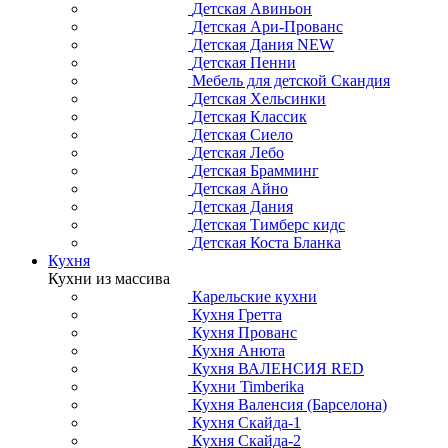
Детская Авиньон
Детская Ари-Прованс
Детская Дания NEW
Детская Пенни
Мебель для детской Скандия
Детская Хельсинки
Детская Классик
Детская Сиело
Детская Лебо
Детская Брамминг
Детская Айно
Детская Дания
Детская Тимберс кидс
Детская Коста Бланка
Кухня
Кухни из массива
Карельские кухни
Кухня Гретта
Кухня Прованс
Кухня Анюта
Кухня ВАЛЕНСИЯ RED
Кухни Timberika
Кухня Валенсия (Барселона)
Кухня Скайда-1
Кухня Скайда-2