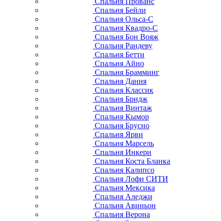
Спальня Прованс
Спальня Бейли
Спальня Ольса-С
Спальня Квадро-С
Спальня Бон Вояж
Спальня Рандеву
Спальня Бетти
Спальня Айно
Спальня Брамминг
Спальня Дания
Спальня Классик
Спальня Бридж
Спальня Винтаж
Спальня Кымор
Спальня Брусно
Спальня Ярви
Спальня Марсель
Спальня Инкери
Спальня Коста Бланка
Спальня Калипсо
Спальня Лофи СИТИ
Спальня Мексика
Спальня Аледжи
Спальня Авиньон
Спальня Верона