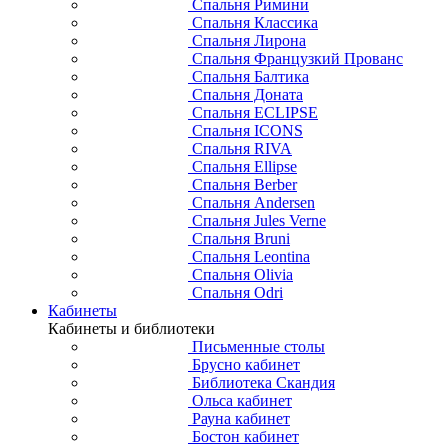
Спальня Римини
Спальня Классика
Спальня Лирона
Спальня Французкий Прованс
Спальня Балтика
Спальня Доната
Спальня ECLIPSE
Спальня ICONS
Спальня RIVA
Спальня Ellipse
Спальня Berber
Спальня Andersen
Спальня Jules Verne
Спальня Bruni
Спальня Leontina
Спальня Olivia
Спальня Odri
Кабинеты
Кабинеты и библиотеки
Письменные столы
Брусно кабинет
Библиотека Скандия
Ольса кабинет
Рауна кабинет
Бостон кабинет