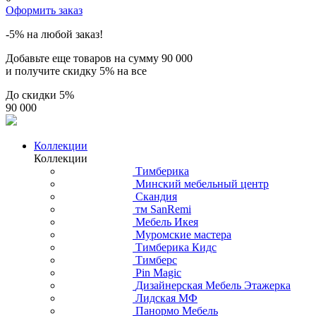
Оформить заказ
-5% на любой заказ!
Добавьте еще товаров на сумму
90 000
и получите скидку
5% на все
До скидки
5%
90 000
Коллекции
Коллекции
Тимберика
Минский мебельный центр
Скандия
тм SanRemi
Мебель Икея
Муромские мастера
Тимберика Кидс
Тимберс
Pin Magic
Дизайнерская Мебель Этажерка
Лидская МФ
Панормо Мебель