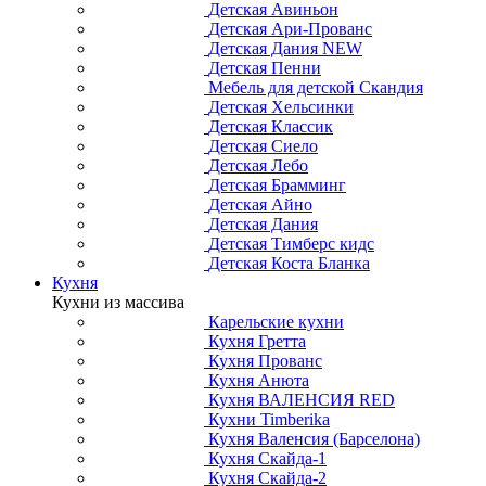
Детская Авиньон
Детская Ари-Прованс
Детская Дания NEW
Детская Пенни
Мебель для детской Скандия
Детская Хельсинки
Детская Классик
Детская Сиело
Детская Лебо
Детская Брамминг
Детская Айно
Детская Дания
Детская Тимберс кидс
Детская Коста Бланка
Кухня
Кухни из массива
Карельские кухни
Кухня Гретта
Кухня Прованс
Кухня Анюта
Кухня ВАЛЕНСИЯ RED
Кухни Timberika
Кухня Валенсия (Барселона)
Кухня Скайда-1
Кухня Скайда-2