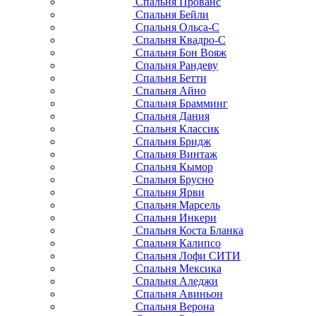
Спальня Прованс
Спальня Бейли
Спальня Ольса-С
Спальня Квадро-С
Спальня Бон Вояж
Спальня Рандеву
Спальня Бетти
Спальня Айно
Спальня Брамминг
Спальня Дания
Спальня Классик
Спальня Бридж
Спальня Винтаж
Спальня Кымор
Спальня Брусно
Спальня Ярви
Спальня Марсель
Спальня Инкери
Спальня Коста Бланка
Спальня Калипсо
Спальня Лофи СИТИ
Спальня Мексика
Спальня Аледжи
Спальня Авиньон
Спальня Верона