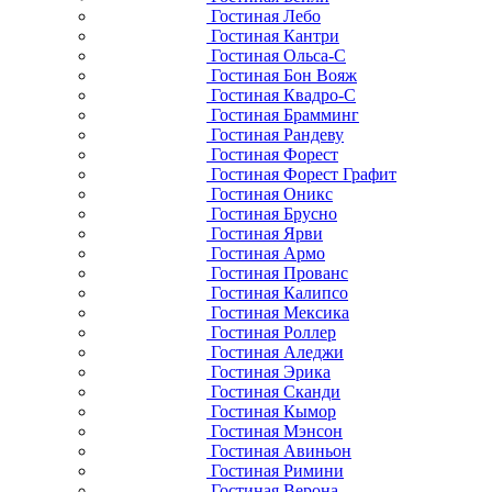
Гостиная Лебо
Гостиная Кантри
Гостиная Ольса-С
Гостиная Бон Вояж
Гостиная Квадро-С
Гостиная Брамминг
Гостиная Рандеву
Гостиная Форест
Гостиная Форест Графит
Гостиная Оникс
Гостиная Брусно
Гостиная Ярви
Гостиная Армо
Гостиная Прованс
Гостиная Калипсо
Гостиная Мексика
Гостиная Роллер
Гостиная Аледжи
Гостиная Эрика
Гостиная Сканди
Гостиная Кымор
Гостиная Мэнсон
Гостиная Авиньон
Гостиная Римини
Гостиная Верона