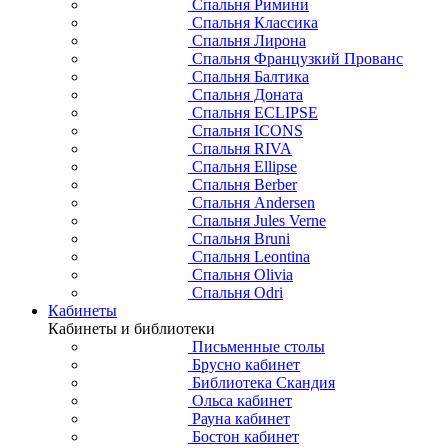
Спальня Римини
Спальня Классика
Спальня Лирона
Спальня Французкий Прованс
Спальня Балтика
Спальня Доната
Спальня ECLIPSE
Спальня ICONS
Спальня RIVA
Спальня Ellipse
Спальня Berber
Спальня Andersen
Спальня Jules Verne
Спальня Bruni
Спальня Leontina
Спальня Olivia
Спальня Odri
Кабинеты
Кабинеты и библиотеки
Письменные столы
Брусно кабинет
Библиотека Скандия
Ольса кабинет
Рауна кабинет
Бостон кабинет