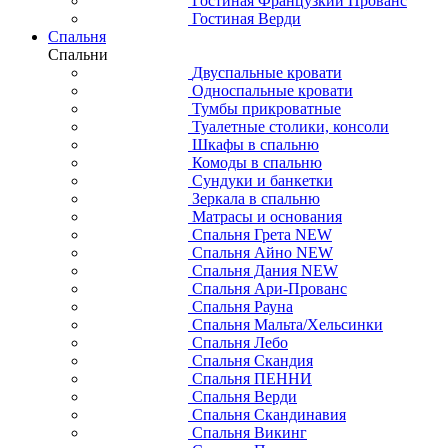
Гостиная Французкий Прованс
Гостиная Верди
Спальня
Спальни
Двуспальные кровати
Односпальные кровати
Тумбы прикроватные
Туалетные столики, консоли
Шкафы в спальню
Комоды в спальню
Сундуки и банкетки
Зеркала в спальню
Матрасы и основания
Спальня Грета NEW
Спальня Айно NEW
Спальня Дания NEW
Спальня Ари-Прованс
Спальня Рауна
Спальня Мальта/Хельсинки
Спальня Лебо
Спальня Скандия
Спальня ПЕННИ
Спальня Верди
Спальня Скандинавия
Спальня Викинг