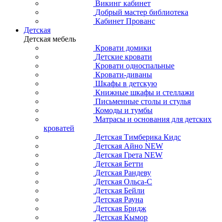
Викинг кабинет
Добрый мастер библиотека
Кабинет Прованс
Детская
Детская мебель
Кровати домики
Детские кровати
Кровати односпальные
Кровати-диваны
Шкафы в детскую
Книжные шкафы и стеллажи
Письменные столы и стулья
Комоды и тумбы
Матрасы и основания для детских
кроватей
Детская Тимберика Кидс
Детская Айно NEW
Детская Грета NEW
Детская Бетти
Детская Рандеву
Детская Ольса-С
Детская Бейли
Детская Рауна
Детская Бридж
Детская Кымор