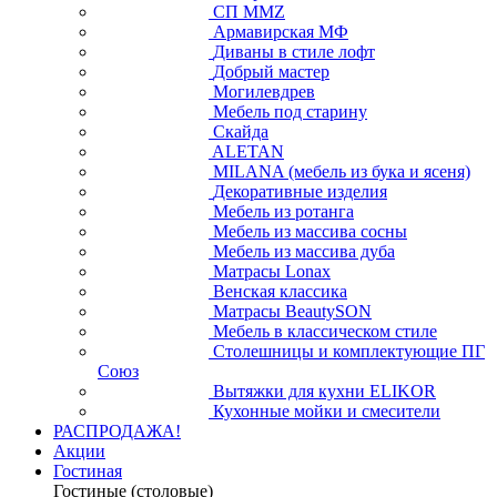
СП ММZ
Армавирская МФ
Диваны в стиле лофт
Добрый мастер
Могилевдрев
Мебель под старину
Скайда
ALETAN
MILANA (мебель из бука и ясеня)
Декоративные изделия
Мебель из ротанга
Мебель из массива сосны
Мебель из массива дуба
Матрасы Lonax
Венская классика
Матрасы BeautySON
Мебель в классическом стиле
Столешницы и комплектующие ПГ
Союз
Вытяжки для кухни ELIKOR
Кухонные мойки и смесители
РАСПРОДАЖА!
Акции
Гостиная
Гостиные (столовые)