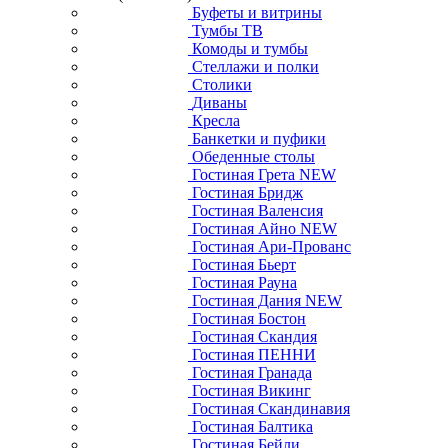
Буфеты и витрины
Тумбы ТВ
Комоды и тумбы
Стеллажи и полки
Столики
Диваны
Кресла
Банкетки и пуфики
Обеденные столы
Гостиная Грета NEW
Гостиная Бридж
Гостиная Валенсия
Гостиная Айно NEW
Гостиная Ари-Прованс
Гостиная Бьерт
Гостиная Рауна
Гостиная Дания NEW
Гостиная Бостон
Гостиная Скандия
Гостиная ПЕННИ
Гостиная Гранада
Гостиная Викинг
Гостиная Скандинавия
Гостиная Балтика
Гостиная Бейли