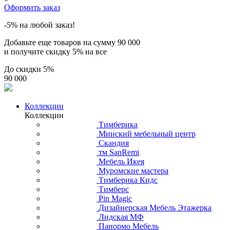
Оформить заказ
-5% на любой заказ!
Добавьте еще товаров на сумму
90 000
и получите скидку
5% на все
До скидки
5%
90 000
Коллекции
Коллекции
Тимберика
Минский мебельный центр
Скандия
тм SanRemi
Мебель Икея
Муромские мастера
Тимберика Кидс
Тимберс
Pin Magic
Дизайнерская Мебель Этажерка
Лидская МФ
Панормо Мебель