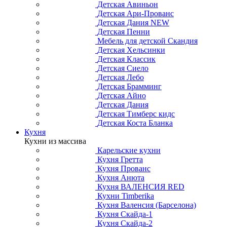
Детская Авиньон
Детская Ари-Прованс
Детская Дания NEW
Детская Пенни
Мебель для детской Скандия
Детская Хельсинки
Детская Классик
Детская Сиело
Детская Лебо
Детская Брамминг
Детская Айно
Детская Дания
Детская Тимберс кидс
Детская Коста Бланка
Кухня
Кухни из массива
Карельские кухни
Кухня Гретта
Кухня Прованс
Кухня Анюта
Кухня ВАЛЕНСИЯ RED
Кухни Timberika
Кухня Валенсия (Барселона)
Кухня Скайда-1
Кухня Скайда-2