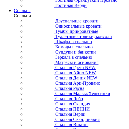
Гостиная Французкий Прованс
Гостиная Верди
Спальня
Спальни
Двуспальные кровати
Односпальные кровати
Тумбы прикроватные
Туалетные столики, консоли
Шкафы в спальню
Комоды в спальню
Сундуки и банкетки
Зеркала в спальню
Матрасы и основания
Спальня Грета NEW
Спальня Айно NEW
Спальня Дания NEW
Спальня Ари-Прованс
Спальня Рауна
Спальня Мальта/Хельсинки
Спальня Лебо
Спальня Скандия
Спальня ПЕННИ
Спальня Верди
Спальня Скандинавия
Спальня Викинг