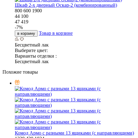
Шкаф 2-х дверный Оскар-2 (комбинированный)
800
600
1900
44 100
47 419
-
7
%
Товар в корзине
в корзину
Бесцветный лак
Выберите цвет:
Варианты отделки :
Бесцветный лак
Похожие товары
Комод Армо с разными 13 ящиками (с направляющими)