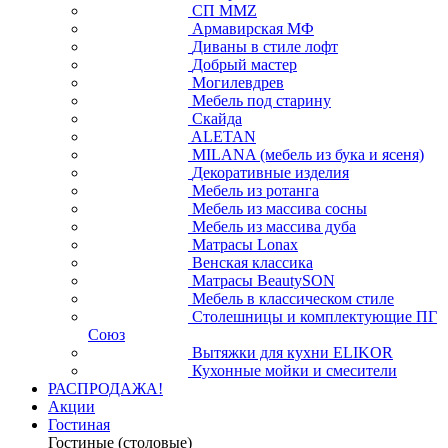
СП ММZ
Армавирская МФ
Диваны в стиле лофт
Добрый мастер
Могилевдрев
Мебель под старину
Скайда
ALETAN
MILANA (мебель из бука и ясеня)
Декоративные изделия
Мебель из ротанга
Мебель из массива сосны
Мебель из массива дуба
Матрасы Lonax
Венская классика
Матрасы BeautySON
Мебель в классическом стиле
Столешницы и комплектующие ПГ
Союз
Вытяжки для кухни ELIKOR
Кухонные мойки и смесители
РАСПРОДАЖА!
Акции
Гостиная
Гостиные (столовые)