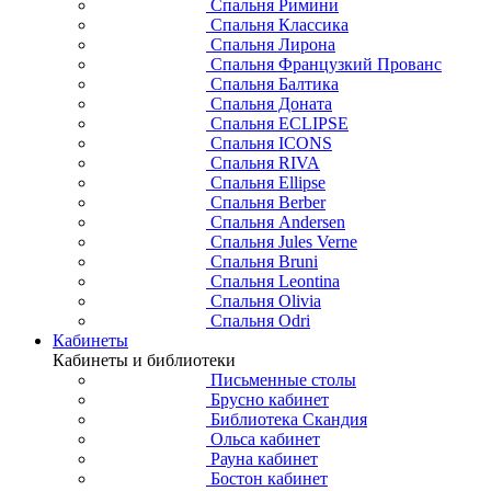
Спальня Римини
Спальня Классика
Спальня Лирона
Спальня Французкий Прованс
Спальня Балтика
Спальня Доната
Спальня ECLIPSE
Спальня ICONS
Спальня RIVA
Спальня Ellipse
Спальня Berber
Спальня Andersen
Спальня Jules Verne
Спальня Bruni
Спальня Leontina
Спальня Olivia
Спальня Odri
Кабинеты
Кабинеты и библиотеки
Письменные столы
Брусно кабинет
Библиотека Скандия
Ольса кабинет
Рауна кабинет
Бостон кабинет