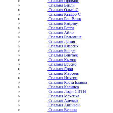
Спальня Прованс
Спальня Бейли
Спальня Ольса-С
Спальня Квадро-С
Спальня Бон Вояж
Спальня Рандеву
Спальня Бетти
Спальня Айно
Спальня Брамминг
Спальня Дания
Спальня Классик
Спальня Бридж
Спальня Винтаж
Спальня Кымор
Спальня Брусно
Спальня Ярви
Спальня Марсель
Спальня Инкери
Спальня Коста Бланка
Спальня Калипсо
Спальня Лофи СИТИ
Спальня Мексика
Спальня Аледжи
Спальня Авиньон
Спальня Верона