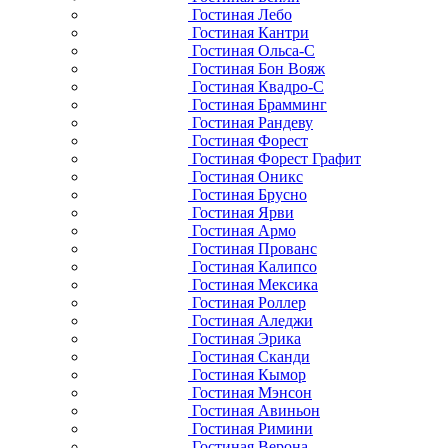
Гостиная Лебо
Гостиная Кантри
Гостиная Ольса-С
Гостиная Бон Вояж
Гостиная Квадро-С
Гостиная Брамминг
Гостиная Рандеву
Гостиная Форест
Гостиная Форест Графит
Гостиная Оникс
Гостиная Брусно
Гостиная Ярви
Гостиная Армо
Гостиная Прованс
Гостиная Калипсо
Гостиная Мексика
Гостиная Роллер
Гостиная Аледжи
Гостиная Эрика
Гостиная Сканди
Гостиная Кымор
Гостиная Мэнсон
Гостиная Авиньон
Гостиная Римини
Гостиная Верона