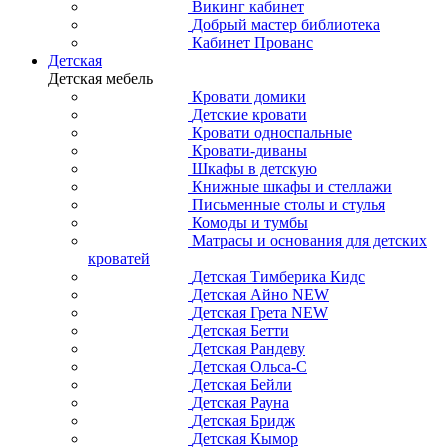
Викинг кабинет
Добрый мастер библиотека
Кабинет Прованс
Детская
Детская мебель
Кровати домики
Детские кровати
Кровати односпальные
Кровати-диваны
Шкафы в детскую
Книжные шкафы и стеллажи
Письменные столы и стулья
Комоды и тумбы
Матрасы и основания для детских
кроватей
Детская Тимберика Кидс
Детская Айно NEW
Детская Грета NEW
Детская Бетти
Детская Рандеву
Детская Ольса-С
Детская Бейли
Детская Рауна
Детская Бридж
Детская Кымор