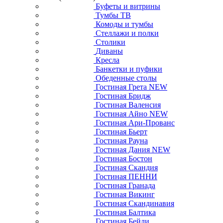
Буфеты и витрины
Тумбы ТВ
Комоды и тумбы
Стеллажи и полки
Столики
Диваны
Кресла
Банкетки и пуфики
Обеденные столы
Гостиная Грета NEW
Гостиная Бридж
Гостиная Валенсия
Гостиная Айно NEW
Гостиная Ари-Прованс
Гостиная Бьерт
Гостиная Рауна
Гостиная Дания NEW
Гостиная Бостон
Гостиная Скандия
Гостиная ПЕННИ
Гостиная Гранада
Гостиная Викинг
Гостиная Скандинавия
Гостиная Балтика
Гостиная Бейли