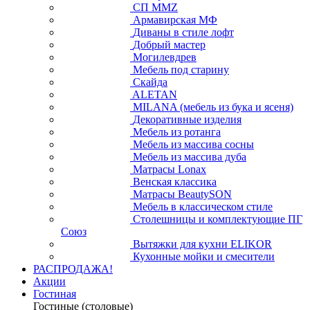
СП ММZ
Армавирская МФ
Диваны в стиле лофт
Добрый мастер
Могилевдрев
Мебель под старину
Скайда
ALETAN
MILANA (мебель из бука и ясеня)
Декоративные изделия
Мебель из ротанга
Мебель из массива сосны
Мебель из массива дуба
Матрасы Lonax
Венская классика
Матрасы BeautySON
Мебель в классическом стиле
Столешницы и комплектующие ПГ
Союз
Вытяжки для кухни ELIKOR
Кухонные мойки и смесители
РАСПРОДАЖА!
Акции
Гостиная
Гостиные (столовые)