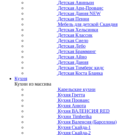
Детская Авиньон
Детская Ари-Прованс
Детская Дания NEW
Детская Пенни
Мебель для детской Скандия
Детская Хельсинки
Детская Классик
Детская Сиело
Детская Лебо
Детская Брамминг
Детская Айно
Детская Дания
Детская Тимберс кидс
Детская Коста Бланка
Кухня
Кухни из массива
Карельские кухни
Кухня Гретта
Кухня Прованс
Кухня Анюта
Кухня ВАЛЕНСИЯ RED
Кухни Timberika
Кухня Валенсия (Барселона)
Кухня Скайда-1
Кухня Скайда-2