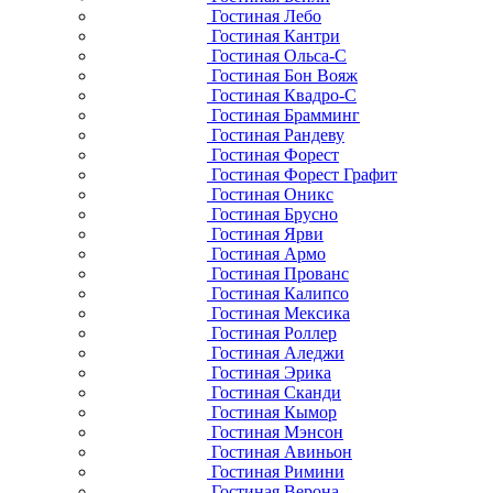
Гостиная Лебо
Гостиная Кантри
Гостиная Ольса-С
Гостиная Бон Вояж
Гостиная Квадро-С
Гостиная Брамминг
Гостиная Рандеву
Гостиная Форест
Гостиная Форест Графит
Гостиная Оникс
Гостиная Брусно
Гостиная Ярви
Гостиная Армо
Гостиная Прованс
Гостиная Калипсо
Гостиная Мексика
Гостиная Роллер
Гостиная Аледжи
Гостиная Эрика
Гостиная Сканди
Гостиная Кымор
Гостиная Мэнсон
Гостиная Авиньон
Гостиная Римини
Гостиная Верона