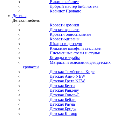
Викинг кабинет
Добрый мастер библиотека
Кабинет Прованс
Детская
Детская мебель
Кровати домики
Детские кровати
Кровати односпальные
Кровати-диваны
Шкафы в детскую
Книжные шкафы и стеллажи
Письменные столы и стулья
Комоды и тумбы
Матрасы и основания для детских
кроватей
Детская Тимберика Кидс
Детская Айно NEW
Детская Грета NEW
Детская Бетти
Детская Рандеву
Детская Ольса-С
Детская Бейли
Детская Рауна
Детская Бридж
Детская Кымор