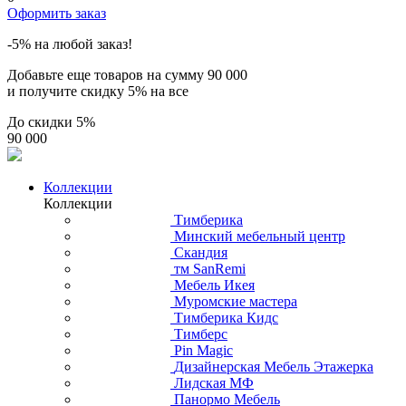
Оформить заказ
-5% на любой заказ!
Добавьте еще товаров на сумму
90 000
и получите скидку
5% на все
До скидки
5%
90 000
Коллекции
Коллекции
Тимберика
Минский мебельный центр
Скандия
тм SanRemi
Мебель Икея
Муромские мастера
Тимберика Кидс
Тимберс
Pin Magic
Дизайнерская Мебель Этажерка
Лидская МФ
Панормо Мебель