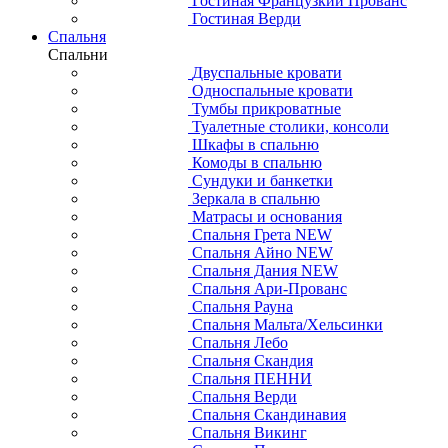
Гостиная Французкий Прованс
Гостиная Верди
Спальня
Спальни
Двуспальные кровати
Односпальные кровати
Тумбы прикроватные
Туалетные столики, консоли
Шкафы в спальню
Комоды в спальню
Сундуки и банкетки
Зеркала в спальню
Матрасы и основания
Спальня Грета NEW
Спальня Айно NEW
Спальня Дания NEW
Спальня Ари-Прованс
Спальня Рауна
Спальня Мальта/Хельсинки
Спальня Лебо
Спальня Скандия
Спальня ПЕННИ
Спальня Верди
Спальня Скандинавия
Спальня Викинг