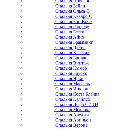
Спальня Прованс
Спальня Бейли
Спальня Ольса-С
Спальня Квадро-С
Спальня Бон Вояж
Спальня Рандеву
Спальня Бетти
Спальня Айно
Спальня Брамминг
Спальня Дания
Спальня Классик
Спальня Бридж
Спальня Винтаж
Спальня Кымор
Спальня Брусно
Спальня Ярви
Спальня Марсель
Спальня Инкери
Спальня Коста Бланка
Спальня Калипсо
Спальня Лофи СИТИ
Спальня Мексика
Спальня Аледжи
Спальня Авиньон
Спальня Верона