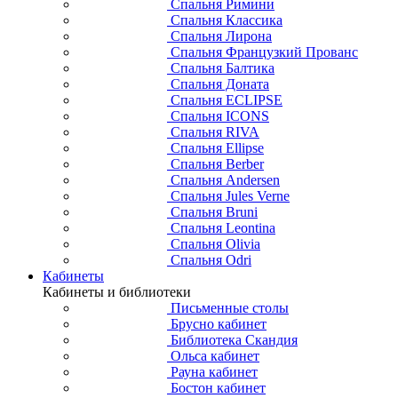
Спальня Римини
Спальня Классика
Спальня Лирона
Спальня Французкий Прованс
Спальня Балтика
Спальня Доната
Спальня ECLIPSE
Спальня ICONS
Спальня RIVA
Спальня Ellipse
Спальня Berber
Спальня Andersen
Спальня Jules Verne
Спальня Bruni
Спальня Leontina
Спальня Olivia
Спальня Odri
Кабинеты
Кабинеты и библиотеки
Письменные столы
Брусно кабинет
Библиотека Скандия
Ольса кабинет
Рауна кабинет
Бостон кабинет