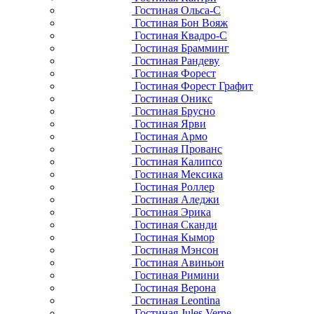
Гостиная Ольса-С
Гостиная Бон Вояж
Гостиная Квадро-С
Гостиная Брамминг
Гостиная Рандеву
Гостиная Форест
Гостиная Форест Графит
Гостиная Оникс
Гостиная Брусно
Гостиная Ярви
Гостиная Армо
Гостиная Прованс
Гостиная Калипсо
Гостиная Мексика
Гостиная Роллер
Гостиная Аледжи
Гостиная Эрика
Гостиная Сканди
Гостиная Кымор
Гостиная Мэнсон
Гостиная Авиньон
Гостиная Римини
Гостиная Верона
Гостиная Leontina
Гостиная Jules Verne