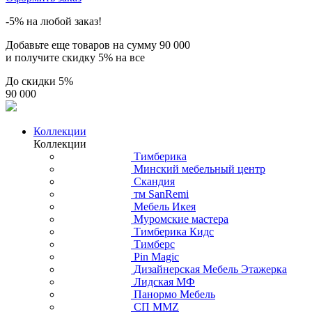
-5% на любой заказ!
Добавьте еще товаров на сумму
90 000
и получите скидку
5% на все
До скидки
5%
90 000
Коллекции
Коллекции
Тимберика
Минский мебельный центр
Скандия
тм SanRemi
Мебель Икея
Муромские мастера
Тимберика Кидс
Тимберс
Pin Magic
Дизайнерская Мебель Этажерка
Лидская МФ
Панормо Мебель
СП ММZ