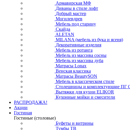
Армавирская МФ
Диваны в стиле лофт
Добрый мастер
Могилевдрев
Мебель под старину
Скайда
ALETAN
MILANA (мебель из бука и ясеня)
Декоративные изделия
Мебель из ротанга
Мебель из массива сосны
Мебель из массива дуба
Матрасы Lonax
Венская классика
Матрасы BeautySON
Мебель в классическом стиле
Столешницы и комплектующие ПГ 
Вытяжки для кухни ELIKOR
Кухонные мойки и смесители
РАСПРОДАЖА!
Акции
Гостиная
Гостиные (столовые)
Буфеты и витрины
Тумбы ТВ