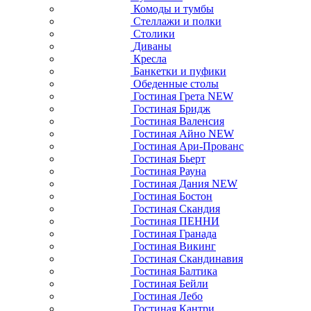
Комоды и тумбы
Стеллажи и полки
Столики
Диваны
Кресла
Банкетки и пуфики
Обеденные столы
Гостиная Грета NEW
Гостиная Бридж
Гостиная Валенсия
Гостиная Айно NEW
Гостиная Ари-Прованс
Гостиная Бьерт
Гостиная Рауна
Гостиная Дания NEW
Гостиная Бостон
Гостиная Скандия
Гостиная ПЕННИ
Гостиная Гранада
Гостиная Викинг
Гостиная Скандинавия
Гостиная Балтика
Гостиная Бейли
Гостиная Лебо
Гостиная Кантри