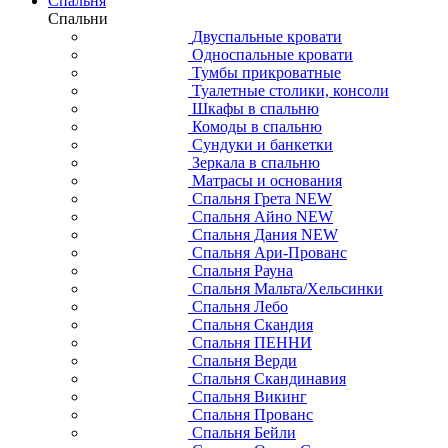
Спальня
Спальни
Двуспальные кровати
Односпальные кровати
Тумбы прикроватные
Туалетные столики, консоли
Шкафы в спальню
Комоды в спальню
Сундуки и банкетки
Зеркала в спальню
Матрасы и основания
Спальня Грета NEW
Спальня Айно NEW
Спальня Дания NEW
Спальня Ари-Прованс
Спальня Рауна
Спальня Мальта/Хельсинки
Спальня Лебо
Спальня Скандия
Спальня ПЕННИ
Спальня Верди
Спальня Скандинавия
Спальня Викинг
Спальня Прованс
Спальня Бейли