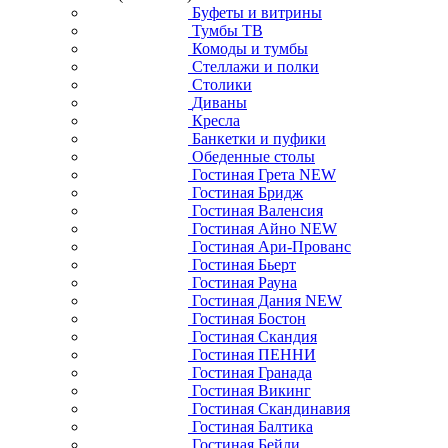
Буфеты и витрины
Тумбы ТВ
Комоды и тумбы
Стеллажи и полки
Столики
Диваны
Кресла
Банкетки и пуфики
Обеденные столы
Гостиная Грета NEW
Гостиная Бридж
Гостиная Валенсия
Гостиная Айно NEW
Гостиная Ари-Прованс
Гостиная Бьерт
Гостиная Рауна
Гостиная Дания NEW
Гостиная Бостон
Гостиная Скандия
Гостиная ПЕННИ
Гостиная Гранада
Гостиная Викинг
Гостиная Скандинавия
Гостиная Балтика
Гостиная Бейли