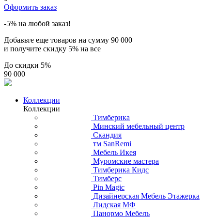
Оформить заказ
-5% на любой заказ!
Добавьте еще товаров на сумму
90 000
и получите скидку
5% на все
До скидки
5%
90 000
Коллекции
Коллекции
Тимберика
Минский мебельный центр
Скандия
тм SanRemi
Мебель Икея
Муромские мастера
Тимберика Кидс
Тимберс
Pin Magic
Дизайнерская Мебель Этажерка
Лидская МФ
Панормо Мебель