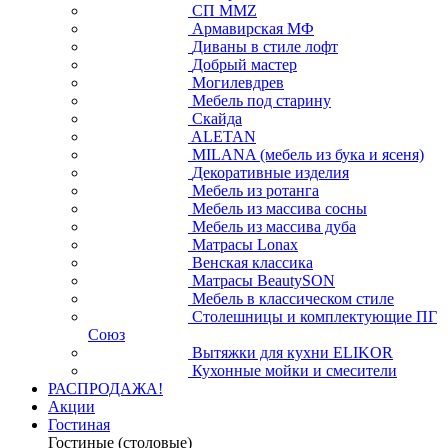
СП ММZ
Армавирская МФ
Диваны в стиле лофт
Добрый мастер
Могилевдрев
Мебель под старину
Скайда
ALETAN
MILANA (мебель из бука и ясеня)
Декоративные изделия
Мебель из ротанга
Мебель из массива сосны
Мебель из массива дуба
Матрасы Lonax
Венская классика
Матрасы BeautySON
Мебель в классическом стиле
Столешницы и комплектующие ПГ
Союз
Вытяжки для кухни ELIKOR
Кухонные мойки и смесители
РАСПРОДАЖА!
Акции
Гостиная
Гостиные (столовые)