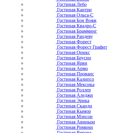
Гостиная Лебо
Гостиная Кантри
Гостиная Ольса-С
Гостиная Бон Вояж
Гостиная Квадро-С
Гостиная Брамминг
Гостиная Рандеву
Гостиная Форест
Гостиная Форест Графит
Гостиная Оникс
Гостиная Брусно
Гостиная Ярви
Гостиная Армо
Гостиная Прованс
Гостиная Калипсо
Гостиная Мексика
Гостиная Роллер
Гостиная Аледжи
Гостиная Эрика
Гостиная Сканди
Гостиная Кымор
Гостиная Мэнсон
Гостиная Авиньон
Гостиная Римини
Гостиная Верона