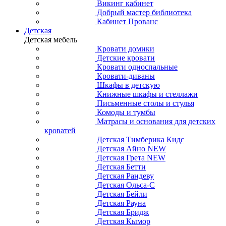
Викинг кабинет
Добрый мастер библиотека
Кабинет Прованс
Детская
Детская мебель
Кровати домики
Детские кровати
Кровати односпальные
Кровати-диваны
Шкафы в детскую
Книжные шкафы и стеллажи
Письменные столы и стулья
Комоды и тумбы
Матрасы и основания для детских
кроватей
Детская Тимберика Кидс
Детская Айно NEW
Детская Грета NEW
Детская Бетти
Детская Рандеву
Детская Ольса-С
Детская Бейли
Детская Рауна
Детская Бридж
Детская Кымор