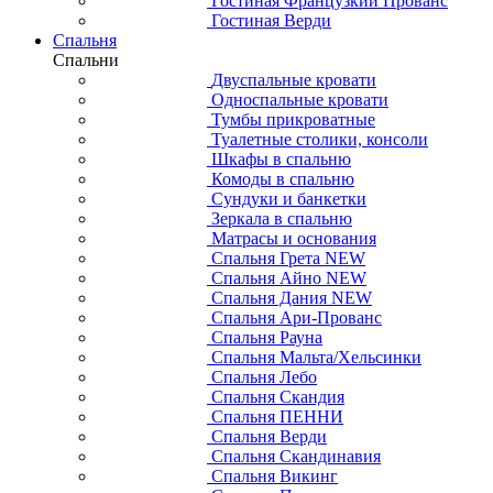
Гостиная Французкий Прованс
Гостиная Верди
Спальня
Спальни
Двуспальные кровати
Односпальные кровати
Тумбы прикроватные
Туалетные столики, консоли
Шкафы в спальню
Комоды в спальню
Сундуки и банкетки
Зеркала в спальню
Матрасы и основания
Спальня Грета NEW
Спальня Айно NEW
Спальня Дания NEW
Спальня Ари-Прованс
Спальня Рауна
Спальня Мальта/Хельсинки
Спальня Лебо
Спальня Скандия
Спальня ПЕННИ
Спальня Верди
Спальня Скандинавия
Спальня Викинг