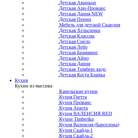
Детская Авиньон
Детская Ари-Прованс
Детская Дания NEW
Детская Пенни
Мебель для детской Скандия
Детская Хельсинки
Детская Классик
Детская Сиело
Детская Лебо
Детская Брамминг
Детская Айно
Детская Дания
Детская Тимберс кидс
Детская Коста Бланка
Кухня
Кухни из массива
Карельские кухни
Кухня Гретта
Кухня Прованс
Кухня Анюта
Кухня ВАЛЕНСИЯ RED
Кухни Timberika
Кухня Валенсия (Барселона)
Кухня Скайда-1
Кухня Скайда-2