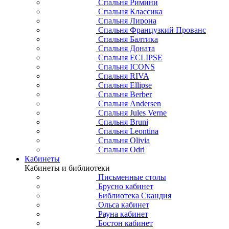
Спальня Римини
Спальня Классика
Спальня Лирона
Спальня Французкий Прованс
Спальня Балтика
Спальня Доната
Спальня ECLIPSE
Спальня ICONS
Спальня RIVA
Спальня Ellipse
Спальня Berber
Спальня Andersen
Спальня Jules Verne
Спальня Bruni
Спальня Leontina
Спальня Olivia
Спальня Odri
Кабинеты
Кабинеты и библиотеки
Письменные столы
Брусно кабинет
Библиотека Скандия
Ольса кабинет
Рауна кабинет
Бостон кабинет