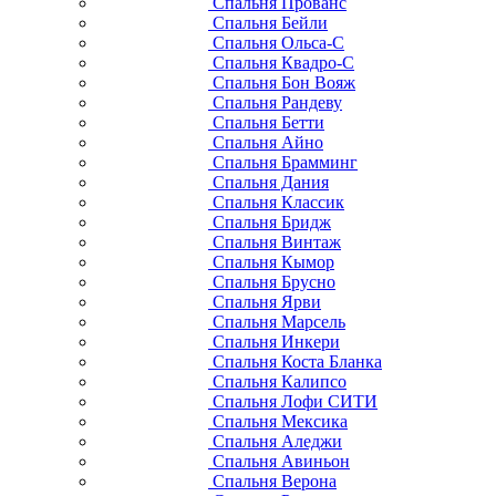
Спальня Прованс
Спальня Бейли
Спальня Ольса-С
Спальня Квадро-С
Спальня Бон Вояж
Спальня Рандеву
Спальня Бетти
Спальня Айно
Спальня Брамминг
Спальня Дания
Спальня Классик
Спальня Бридж
Спальня Винтаж
Спальня Кымор
Спальня Брусно
Спальня Ярви
Спальня Марсель
Спальня Инкери
Спальня Коста Бланка
Спальня Калипсо
Спальня Лофи СИТИ
Спальня Мексика
Спальня Аледжи
Спальня Авиньон
Спальня Верона