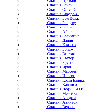
Спальня Прованс
Спальня Бейли
Спальня Ольса-С
Спальня Квадро-С
Спальня Бон Вояж
Спальня Рандеву
Спальня Бетти
Спальня Айно
Спальня Брамминг
Спальня Дания
Спальня Классик
Спальня Бридж
Спальня Винтаж
Спальня Кымор
Спальня Брусно
Спальня Ярви
Спальня Марсель
Спальня Инкери
Спальня Коста Бланка
Спальня Калипсо
Спальня Лофи СИТИ
Спальня Мексика
Спальня Аледжи
Спальня Авиньон
Спальня Верона