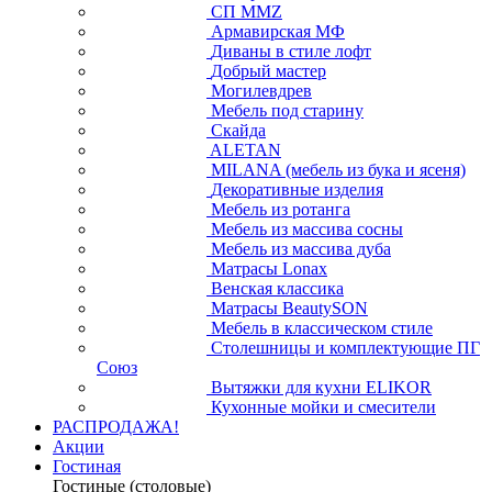
СП ММZ
Армавирская МФ
Диваны в стиле лофт
Добрый мастер
Могилевдрев
Мебель под старину
Скайда
ALETAN
MILANA (мебель из бука и ясеня)
Декоративные изделия
Мебель из ротанга
Мебель из массива сосны
Мебель из массива дуба
Матрасы Lonax
Венская классика
Матрасы BeautySON
Мебель в классическом стиле
Столешницы и комплектующие ПГ
Союз
Вытяжки для кухни ELIKOR
Кухонные мойки и смесители
РАСПРОДАЖА!
Акции
Гостиная
Гостиные (столовые)