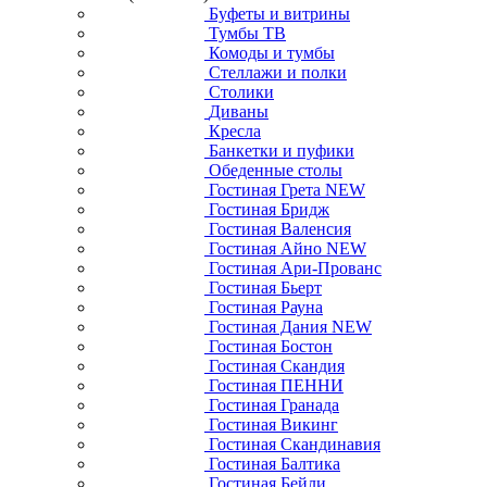
Буфеты и витрины
Тумбы ТВ
Комоды и тумбы
Стеллажи и полки
Столики
Диваны
Кресла
Банкетки и пуфики
Обеденные столы
Гостиная Грета NEW
Гостиная Бридж
Гостиная Валенсия
Гостиная Айно NEW
Гостиная Ари-Прованс
Гостиная Бьерт
Гостиная Рауна
Гостиная Дания NEW
Гостиная Бостон
Гостиная Скандия
Гостиная ПЕННИ
Гостиная Гранада
Гостиная Викинг
Гостиная Скандинавия
Гостиная Балтика
Гостиная Бейли