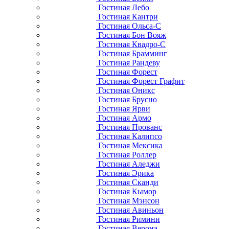
Гостиная Лебо
Гостиная Кантри
Гостиная Ольса-С
Гостиная Бон Вояж
Гостиная Квадро-С
Гостиная Брамминг
Гостиная Рандеву
Гостиная Форест
Гостиная Форест Графит
Гостиная Оникс
Гостиная Брусно
Гостиная Ярви
Гостиная Армо
Гостиная Прованс
Гостиная Калипсо
Гостиная Мексика
Гостиная Роллер
Гостиная Аледжи
Гостиная Эрика
Гостиная Сканди
Гостиная Кымор
Гостиная Мэнсон
Гостиная Авиньон
Гостиная Римини
Гостиная Верона