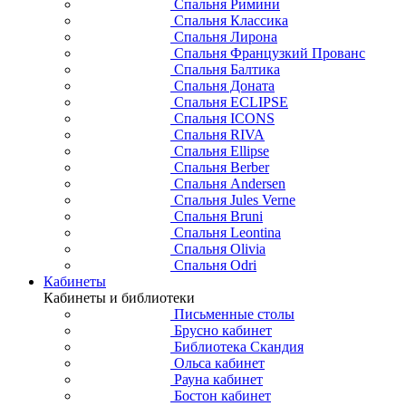
Спальня Римини
Спальня Классика
Спальня Лирона
Спальня Французкий Прованс
Спальня Балтика
Спальня Доната
Спальня ECLIPSE
Спальня ICONS
Спальня RIVA
Спальня Ellipse
Спальня Berber
Спальня Andersen
Спальня Jules Verne
Спальня Bruni
Спальня Leontina
Спальня Olivia
Спальня Odri
Кабинеты
Кабинеты и библиотеки
Письменные столы
Брусно кабинет
Библиотека Скандия
Ольса кабинет
Рауна кабинет
Бостон кабинет