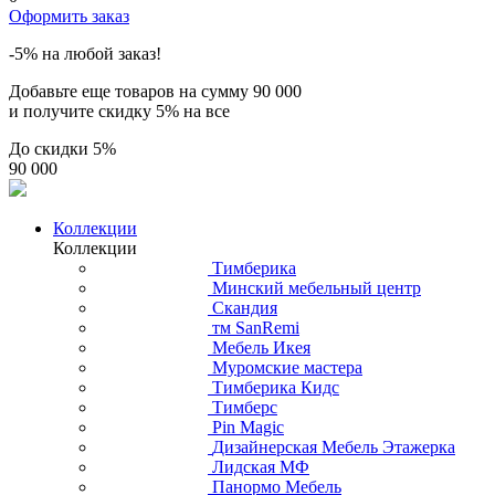
Оформить заказ
-5% на любой заказ!
Добавьте еще товаров на сумму
90 000
и получите скидку
5% на все
До скидки
5%
90 000
Коллекции
Коллекции
Тимберика
Минский мебельный центр
Скандия
тм SanRemi
Мебель Икея
Муромские мастера
Тимберика Кидс
Тимберс
Pin Magic
Дизайнерская Мебель Этажерка
Лидская МФ
Панормо Мебель