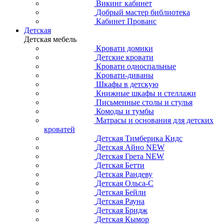
Викинг кабинет
Добрый мастер библиотека
Кабинет Прованс
Детская
Детская мебель
Кровати домики
Детские кровати
Кровати односпальные
Кровати-диваны
Шкафы в детскую
Книжные шкафы и стеллажи
Письменные столы и стулья
Комоды и тумбы
Матрасы и основания для детских
кроватей
Детская Тимберика Кидс
Детская Айно NEW
Детская Грета NEW
Детская Бетти
Детская Рандеву
Детская Ольса-С
Детская Бейли
Детская Рауна
Детская Бридж
Детская Кымор