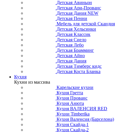
Детская Авиньон
Детская Ари-Прованс
Детская Дания NEW
Детская Пенни
Мебель для детской Скандия
Детская Хельсинки
Детская Классик
Детская Сиело
Детская Лебо
Детская Брамминг
Детская Айно
Детская Дания
Детская Тимберс кидс
Детская Коста Бланка
Кухня
Кухни из массива
Карельские кухни
Кухня Гретта
Кухня Прованс
Кухня Анюта
Кухня ВАЛЕНСИЯ RED
Кухни Timberika
Кухня Валенсия (Барселона)
Кухня Скайда-1
Кухня Скайда-2