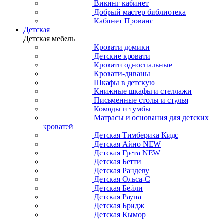
Викинг кабинет
Добрый мастер библиотека
Кабинет Прованс
Детская
Детская мебель
Кровати домики
Детские кровати
Кровати односпальные
Кровати-диваны
Шкафы в детскую
Книжные шкафы и стеллажи
Письменные столы и стулья
Комоды и тумбы
Матрасы и основания для детских
кроватей
Детская Тимберика Кидс
Детская Айно NEW
Детская Грета NEW
Детская Бетти
Детская Рандеву
Детская Ольса-С
Детская Бейли
Детская Рауна
Детская Бридж
Детская Кымор