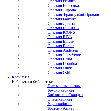
Спальня Римини
Спальня Классика
Спальня Лирона
Спальня Французкий Прованс
Спальня Балтика
Спальня Доната
Спальня ECLIPSE
Спальня ICONS
Спальня RIVA
Спальня Ellipse
Спальня Berber
Спальня Andersen
Спальня Jules Verne
Спальня Bruni
Спальня Leontina
Спальня Olivia
Спальня Odri
Кабинеты
Кабинеты и библиотеки
Письменные столы
Брусно кабинет
Библиотека Скандия
Ольса кабинет
Рауна кабинет
Бостон кабинет