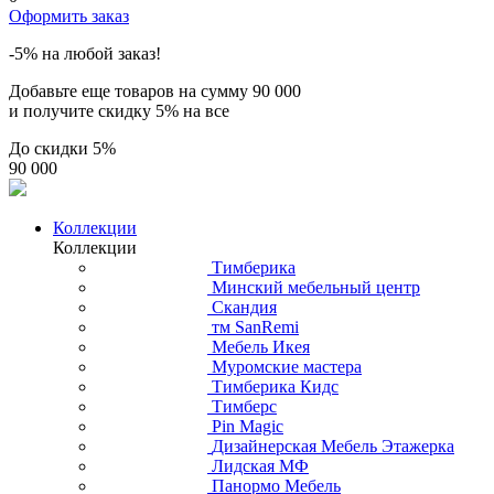
Оформить заказ
-5% на любой заказ!
Добавьте еще товаров на сумму
90 000
и получите скидку
5% на все
До скидки
5%
90 000
Коллекции
Коллекции
Тимберика
Минский мебельный центр
Скандия
тм SanRemi
Мебель Икея
Муромские мастера
Тимберика Кидс
Тимберс
Pin Magic
Дизайнерская Мебель Этажерка
Лидская МФ
Панормо Мебель