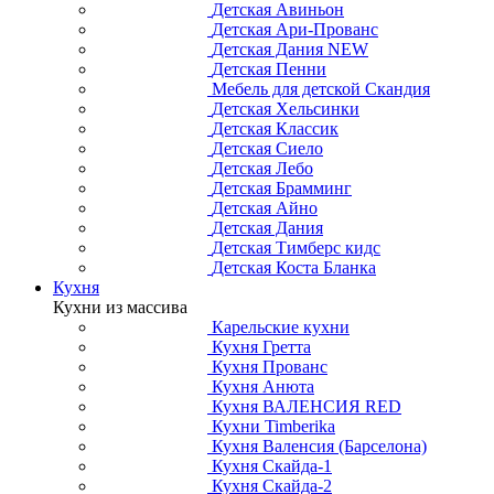
Детская Авиньон
Детская Ари-Прованс
Детская Дания NEW
Детская Пенни
Мебель для детской Скандия
Детская Хельсинки
Детская Классик
Детская Сиело
Детская Лебо
Детская Брамминг
Детская Айно
Детская Дания
Детская Тимберс кидс
Детская Коста Бланка
Кухня
Кухни из массива
Карельские кухни
Кухня Гретта
Кухня Прованс
Кухня Анюта
Кухня ВАЛЕНСИЯ RED
Кухни Timberika
Кухня Валенсия (Барселона)
Кухня Скайда-1
Кухня Скайда-2