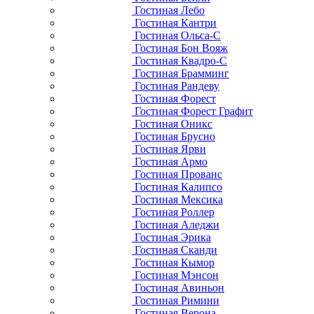
Гостиная Лебо
Гостиная Кантри
Гостиная Ольса-С
Гостиная Бон Вояж
Гостиная Квадро-С
Гостиная Брамминг
Гостиная Рандеву
Гостиная Форест
Гостиная Форест Графит
Гостиная Оникс
Гостиная Брусно
Гостиная Ярви
Гостиная Армо
Гостиная Прованс
Гостиная Калипсо
Гостиная Мексика
Гостиная Роллер
Гостиная Аледжи
Гостиная Эрика
Гостиная Сканди
Гостиная Кымор
Гостиная Мэнсон
Гостиная Авиньон
Гостиная Римини
Гостиная Верона