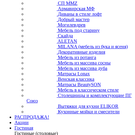
СП ММZ
Армавирская МФ
Диваны в стиле лофт
Добрый мастер
Могилевдрев
Мебель под старину
Скайда
ALETAN
MILANA (мебель из бука и ясеня)
Декоративные изделия
Мебель из ротанга
Мебель из массива сосны
Мебель из массива дуба
Матрасы Lonax
Венская классика
Матрасы BeautySON
Мебель в классическом стиле
Столешницы и комплектующие ПГ
Союз
Вытяжки для кухни ELIKOR
Кухонные мойки и смесители
РАСПРОДАЖА!
Акции
Гостиная
Гостиные (столовые)