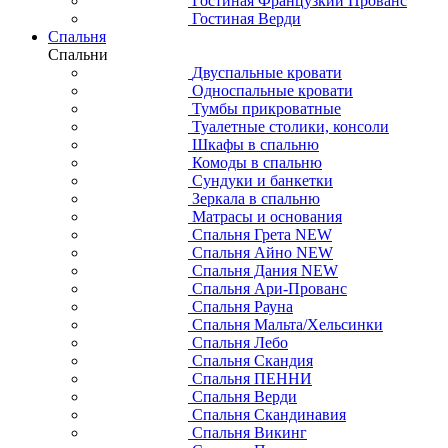
Гостиная Французкий Прованс
Гостиная Верди
Спальня
Спальни
Двуспальные кровати
Односпальные кровати
Тумбы прикроватные
Туалетные столики, консоли
Шкафы в спальню
Комоды в спальню
Сундуки и банкетки
Зеркала в спальню
Матрасы и основания
Спальня Грета NEW
Спальня Айно NEW
Спальня Дания NEW
Спальня Ари-Прованс
Спальня Рауна
Спальня Мальта/Хельсинки
Спальня Лебо
Спальня Скандия
Спальня ПЕННИ
Спальня Верди
Спальня Скандинавия
Спальня Викинг