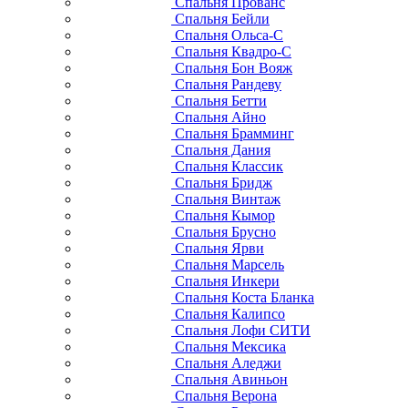
Спальня Прованс
Спальня Бейли
Спальня Ольса-С
Спальня Квадро-С
Спальня Бон Вояж
Спальня Рандеву
Спальня Бетти
Спальня Айно
Спальня Брамминг
Спальня Дания
Спальня Классик
Спальня Бридж
Спальня Винтаж
Спальня Кымор
Спальня Брусно
Спальня Ярви
Спальня Марсель
Спальня Инкери
Спальня Коста Бланка
Спальня Калипсо
Спальня Лофи СИТИ
Спальня Мексика
Спальня Аледжи
Спальня Авиньон
Спальня Верона