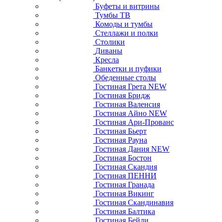
Буфеты и витрины
Тумбы ТВ
Комоды и тумбы
Стеллажи и полки
Столики
Диваны
Кресла
Банкетки и пуфики
Обеденные столы
Гостиная Грета NEW
Гостиная Бридж
Гостиная Валенсия
Гостиная Айно NEW
Гостиная Ари-Прованс
Гостиная Бьерт
Гостиная Рауна
Гостиная Дания NEW
Гостиная Бостон
Гостиная Скандия
Гостиная ПЕННИ
Гостиная Гранада
Гостиная Викинг
Гостиная Скандинавия
Гостиная Балтика
Гостиная Бейли