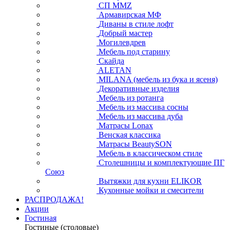
СП ММZ
Армавирская МФ
Диваны в стиле лофт
Добрый мастер
Могилевдрев
Мебель под старину
Скайда
ALETAN
MILANA (мебель из бука и ясеня)
Декоративные изделия
Мебель из ротанга
Мебель из массива сосны
Мебель из массива дуба
Матрасы Lonax
Венская классика
Матрасы BeautySON
Мебель в классическом стиле
Столешницы и комплектующие ПГ
Союз
Вытяжки для кухни ELIKOR
Кухонные мойки и смесители
РАСПРОДАЖА!
Акции
Гостиная
Гостиные (столовые)