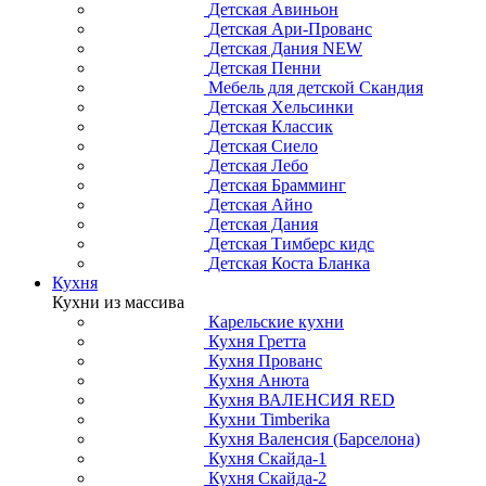
Детская Авиньон
Детская Ари-Прованс
Детская Дания NEW
Детская Пенни
Мебель для детской Скандия
Детская Хельсинки
Детская Классик
Детская Сиело
Детская Лебо
Детская Брамминг
Детская Айно
Детская Дания
Детская Тимберс кидс
Детская Коста Бланка
Кухня
Кухни из массива
Карельские кухни
Кухня Гретта
Кухня Прованс
Кухня Анюта
Кухня ВАЛЕНСИЯ RED
Кухни Timberika
Кухня Валенсия (Барселона)
Кухня Скайда-1
Кухня Скайда-2