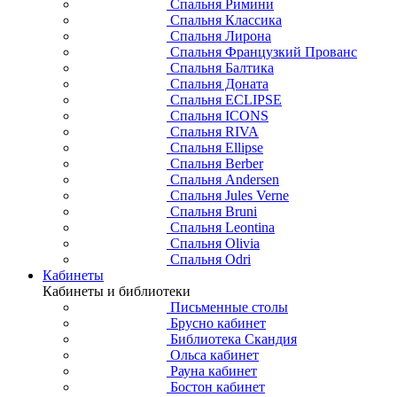
Спальня Римини
Спальня Классика
Спальня Лирона
Спальня Французкий Прованс
Спальня Балтика
Спальня Доната
Спальня ECLIPSE
Спальня ICONS
Спальня RIVA
Спальня Ellipse
Спальня Berber
Спальня Andersen
Спальня Jules Verne
Спальня Bruni
Спальня Leontina
Спальня Olivia
Спальня Odri
Кабинеты
Кабинеты и библиотеки
Письменные столы
Брусно кабинет
Библиотека Скандия
Ольса кабинет
Рауна кабинет
Бостон кабинет