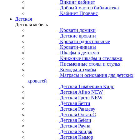
Викинг кабинет
Добрый мастер библиотека
Кабинет Прованс
Детская
Детская мебель
Кровати домики
Детские кровати
Кровати односпальные
Кровати-диваны
Шкафы в детскую
Книжные шкафы и стеллажи
Письменные столы и стулья
Комоды и тумбы
Матрасы и основания для детских
кроватей
Детская Тимберика Кидс
Детская Айно NEW
Детская Грета NEW
Детская Бетти
Детская Рандеву
Детская Ольса-С
Детская Бейли
Детская Рауна
Детская Бридж
Детская Кымор