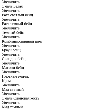
Увеличить
Эмаль Белая
Увеличить
Ратэ светлый бейц
Увеличить
Ратэ темный бейц
Увеличить
Темный бейц
Увеличить
Комбинированный цвет
Увеличить
Браун бейц
Увеличить
Скандик бейц
Увеличить
Магони бейц
Увеличить
Плотные эмали:
Крем
Увеличить
Мад светлый
Увеличить
Эмаль Слоновая кость
Увеличить
Мад темный