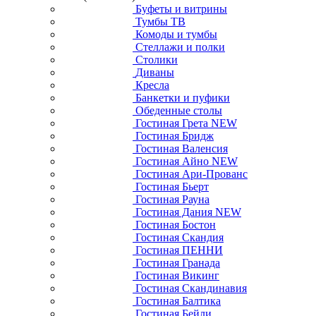
Буфеты и витрины
Тумбы ТВ
Комоды и тумбы
Стеллажи и полки
Столики
Диваны
Кресла
Банкетки и пуфики
Обеденные столы
Гостиная Грета NEW
Гостиная Бридж
Гостиная Валенсия
Гостиная Айно NEW
Гостиная Ари-Прованс
Гостиная Бьерт
Гостиная Рауна
Гостиная Дания NEW
Гостиная Бостон
Гостиная Скандия
Гостиная ПЕННИ
Гостиная Гранада
Гостиная Викинг
Гостиная Скандинавия
Гостиная Балтика
Гостиная Бейли