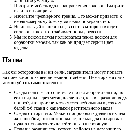
хлопчатобумажную.
Протрите мебель вдоль направления волокон. Вытрите
излишки полироля.
Избегайте чрезмерного трения. Это может привести к
неравномерному блеску матовых поверхностей.
Не используйте полироль, в состав которого входит
силикон, так как он забивает поры древесины.
Мы не рекомендуем пользоваться также воском для
обработки мебели, так как он придает серый цвет
отделке.
Пятна
Как бы осторожны вы ни были, загрязнители могут попасть
на поверхность вашей деревянной мебели. Некоторые из них
можно убрать самостоятельно.
Следы воды. Часто они исчезают самопроизвольно, но
если видны через месяц после того, как вы разлили воду,
попробуйте протереть это место небольшим кусочком
белой х/б ткани с капелькой растительного масла.
Следы от горячего. Можно попробовать удалить их тем
же способом, что описан выше, только для полировки
нужно использовать не х/б ткань, а шерстяную.
Если вы разлили сок, кетчуп, майонез на деревянную