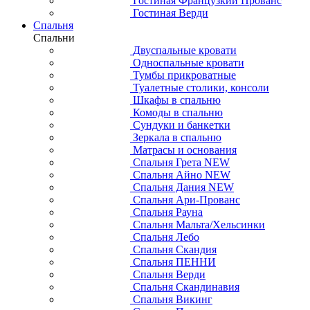
Гостиная Французкий Прованс
Гостиная Верди
Спальня
Спальни
Двуспальные кровати
Односпальные кровати
Тумбы прикроватные
Туалетные столики, консоли
Шкафы в спальню
Комоды в спальню
Сундуки и банкетки
Зеркала в спальню
Матрасы и основания
Спальня Грета NEW
Спальня Айно NEW
Спальня Дания NEW
Спальня Ари-Прованс
Спальня Рауна
Спальня Мальта/Хельсинки
Спальня Лебо
Спальня Скандия
Спальня ПЕННИ
Спальня Верди
Спальня Скандинавия
Спальня Викинг