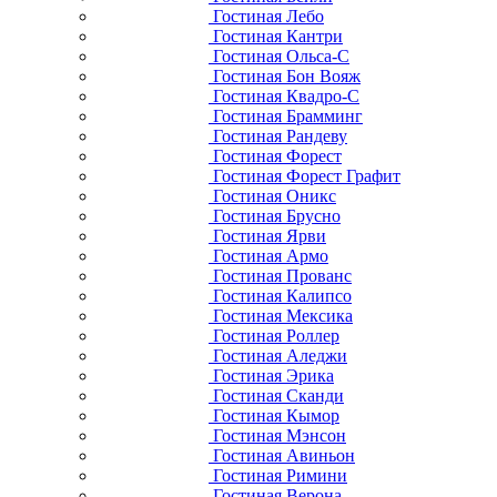
Гостиная Лебо
Гостиная Кантри
Гостиная Ольса-С
Гостиная Бон Вояж
Гостиная Квадро-С
Гостиная Брамминг
Гостиная Рандеву
Гостиная Форест
Гостиная Форест Графит
Гостиная Оникс
Гостиная Брусно
Гостиная Ярви
Гостиная Армо
Гостиная Прованс
Гостиная Калипсо
Гостиная Мексика
Гостиная Роллер
Гостиная Аледжи
Гостиная Эрика
Гостиная Сканди
Гостиная Кымор
Гостиная Мэнсон
Гостиная Авиньон
Гостиная Римини
Гостиная Верона