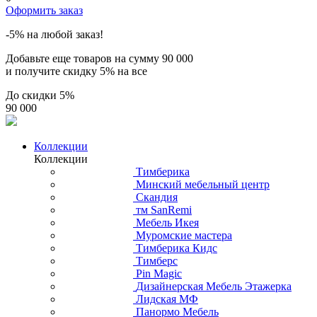
Оформить заказ
-5% на любой заказ!
Добавьте еще товаров на сумму
90 000
и получите скидку
5% на все
До скидки
5%
90 000
Коллекции
Коллекции
Тимберика
Минский мебельный центр
Скандия
тм SanRemi
Мебель Икея
Муромские мастера
Тимберика Кидс
Тимберс
Pin Magic
Дизайнерская Мебель Этажерка
Лидская МФ
Панормо Мебель