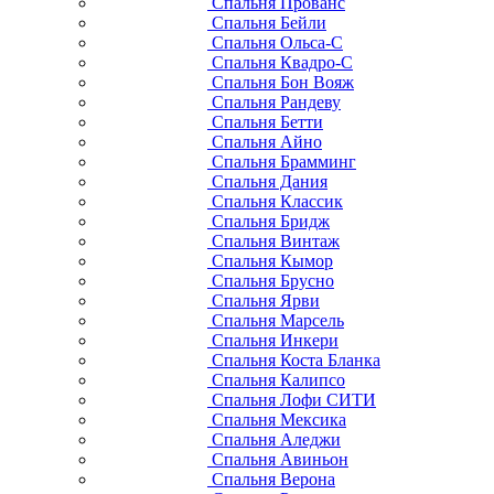
Спальня Прованс
Спальня Бейли
Спальня Ольса-С
Спальня Квадро-С
Спальня Бон Вояж
Спальня Рандеву
Спальня Бетти
Спальня Айно
Спальня Брамминг
Спальня Дания
Спальня Классик
Спальня Бридж
Спальня Винтаж
Спальня Кымор
Спальня Брусно
Спальня Ярви
Спальня Марсель
Спальня Инкери
Спальня Коста Бланка
Спальня Калипсо
Спальня Лофи СИТИ
Спальня Мексика
Спальня Аледжи
Спальня Авиньон
Спальня Верона