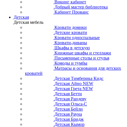
Викинг кабинет
Добрый мастер библиотека
Кабинет Прованс
Детская
Детская мебель
Кровати домики
Детские кровати
Кровати односпальные
Кровати-диваны
Шкафы в детскую
Книжные шкафы и стеллажи
Письменные столы и стулья
Комоды и тумбы
Матрасы и основания для детских
кроватей
Детская Тимберика Кидс
Детская Айно NEW
Детская Грета NEW
Детская Бетти
Детская Рандеву
Детская Ольса-С
Детская Бейли
Детская Рауна
Детская Бридж
Детская Кымор