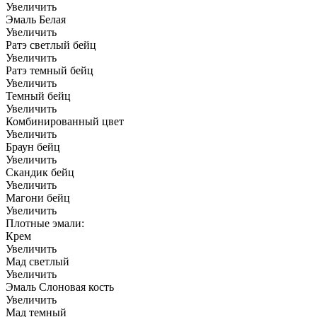
Увеличить
Эмаль Белая
Увеличить
Ратэ светлый бейц
Увеличить
Ратэ темный бейц
Увеличить
Темный бейц
Увеличить
Комбинированный цвет
Увеличить
Браун бейц
Увеличить
Скандик бейц
Увеличить
Магони бейц
Увеличить
Плотные эмали:
Крем
Увеличить
Мад светлый
Увеличить
Эмаль Слоновая кость
Увеличить
Мад темный