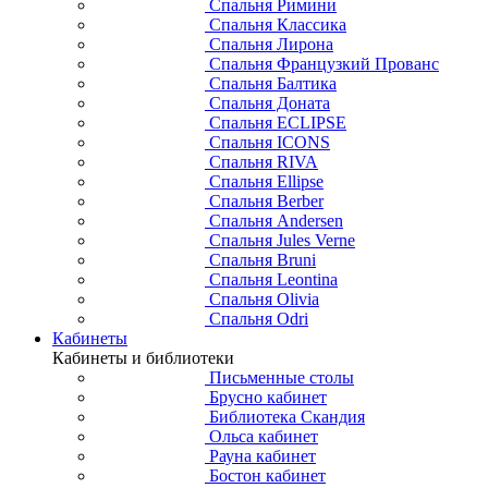
Спальня Римини
Спальня Классика
Спальня Лирона
Спальня Французкий Прованс
Спальня Балтика
Спальня Доната
Спальня ECLIPSE
Спальня ICONS
Спальня RIVA
Спальня Ellipse
Спальня Berber
Спальня Andersen
Спальня Jules Verne
Спальня Bruni
Спальня Leontina
Спальня Olivia
Спальня Odri
Кабинеты
Кабинеты и библиотеки
Письменные столы
Брусно кабинет
Библиотека Скандия
Ольса кабинет
Рауна кабинет
Бостон кабинет