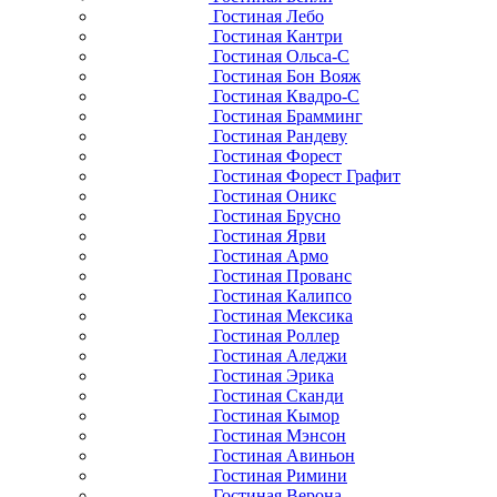
Гостиная Лебо
Гостиная Кантри
Гостиная Ольса-С
Гостиная Бон Вояж
Гостиная Квадро-С
Гостиная Брамминг
Гостиная Рандеву
Гостиная Форест
Гостиная Форест Графит
Гостиная Оникс
Гостиная Брусно
Гостиная Ярви
Гостиная Армо
Гостиная Прованс
Гостиная Калипсо
Гостиная Мексика
Гостиная Роллер
Гостиная Аледжи
Гостиная Эрика
Гостиная Сканди
Гостиная Кымор
Гостиная Мэнсон
Гостиная Авиньон
Гостиная Римини
Гостиная Верона