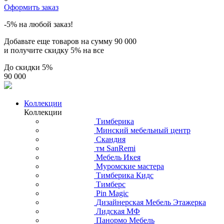
Оформить заказ
-5% на любой заказ!
Добавьте еще товаров на сумму
90 000
и получите скидку
5% на все
До скидки
5%
90 000
Коллекции
Коллекции
Тимберика
Минский мебельный центр
Скандия
тм SanRemi
Мебель Икея
Муромские мастера
Тимберика Кидс
Тимберс
Pin Magic
Дизайнерская Мебель Этажерка
Лидская МФ
Панормо Мебель