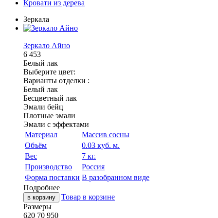
Кровати из дерева
Зеркала
Зеркало Айно
6 453
Белый лак
Выберите цвет:
Варианты отделки :
Белый лак
Бесцветный лак
Эмали бейц
Плотные эмали
Эмали с эффектами
Материал
Массив сосны
Объём
0.03 куб. м.
Вес
7 кг.
Производство
Россия
Форма поставки
В разобранном виде
Подробнее
Товар в корзине
в корзину
Размеры
620
70
950