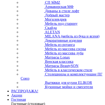
СП ММZ
Армавирская МФ
Диваны в стиле лофт
Добрый мастер
Могилевдрев
Мебель под старину
Скайда
ALETAN
MILANA (мебель из бука и ясеня)
Декоративные изделия
Мебель из ротанга
Мебель из массива сосны
Мебель из массива дуба
Матрасы Lonax
Венская классика
Матрасы BeautySON
Мебель в классическом стиле
Столешницы и комплектующие ПГ
Союз
Вытяжки для кухни ELIKOR
Кухонные мойки и смесители
РАСПРОДАЖА!
Акции
Гостиная
Гостиные (столовые)