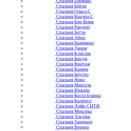
Спальня Прованс
Спальня Бейли
Спальня Ольса-С
Спальня Квадро-С
Спальня Бон Вояж
Спальня Рандеву
Спальня Бетти
Спальня Айно
Спальня Брамминг
Спальня Дания
Спальня Классик
Спальня Бридж
Спальня Винтаж
Спальня Кымор
Спальня Брусно
Спальня Ярви
Спальня Марсель
Спальня Инкери
Спальня Коста Бланка
Спальня Калипсо
Спальня Лофи СИТИ
Спальня Мексика
Спальня Аледжи
Спальня Авиньон
Спальня Верона