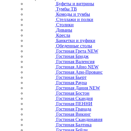
Буфеты и витрины
Тумбы ТВ
Комоды и тумбы
Стеллажи и полки
Столики
Диваны
Кресла
Банкетки и пуфики
Обеденные столы
Гостиная Грета NEW
Гостиная Бридж
Гостиная Валенсия
Гостиная Айно NEW
Гостиная Ари-Прованс
Гостиная Бьерт
Гостиная Рауна
Гостиная Дания NEW
Гостиная Бостон
Гостиная Скандия
Гостиная ПЕННИ
Гостиная Гранада
Гостиная Викинг
Гостиная Скандинавия
Гостиная Балтика
Гостиная Бейли