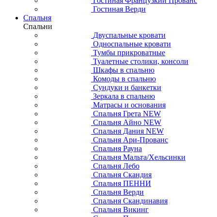
Гостиная Французкий Прованс
Гостиная Верди
Спальня
Спальни
Двуспальные кровати
Односпальные кровати
Тумбы прикроватные
Туалетные столики, консоли
Шкафы в спальню
Комоды в спальню
Сундуки и банкетки
Зеркала в спальню
Матрасы и основания
Спальня Грета NEW
Спальня Айно NEW
Спальня Дания NEW
Спальня Ари-Прованс
Спальня Рауна
Спальня Мальта/Хельсинки
Спальня Лебо
Спальня Скандия
Спальня ПЕННИ
Спальня Верди
Спальня Скандинавия
Спальня Викинг