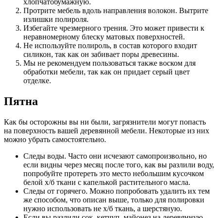
хлопчатобумажную.
Протрите мебель вдоль направления волокон. Вытрите
излишки полироля.
Избегайте чрезмерного трения. Это может привести к
неравномерному блеску матовых поверхностей.
Не используйте полироль, в состав которого входит
силикон, так как он забивает поры древесины.
Мы не рекомендуем пользоваться также воском для
обработки мебели, так как он придает серый цвет
отделке.
Пятна
Как бы осторожны вы ни были, загрязнители могут попасть
на поверхность вашей деревянной мебели. Некоторые из них
можно убрать самостоятельно.
Следы воды. Часто они исчезают самопроизвольно, но
если видны через месяц после того, как вы разлили воду,
попробуйте протереть это место небольшим кусочком
белой х/б ткани с капелькой растительного масла.
Следы от горячего. Можно попробовать удалить их тем
же способом, что описан выше, только для полировки
нужно использовать не х/б ткань, а шерстяную.
Если вы разлили сок, кетчуп, майонез на деревянную