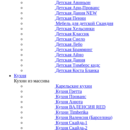
Детская Авиньон
Детская Ари-Прованс
Детская Дания NEW
Детская Пенни
Мебель для детской Скандия
Детская Хельсинки
Детская Классик
Детская Сиело
Детская Лебо
Детская Брамминг
Детская Айно
Детская Дания
Детская Тимберс кидс
Детская Коста Бланка
Кухня
Кухни из массива
Карельские кухни
Кухня Гретта
Кухня Прованс
Кухня Анюта
Кухня ВАЛЕНСИЯ RED
Кухни Timberika
Кухня Валенсия (Барселона)
Кухня Скайда-1
Кухня Скайда-2