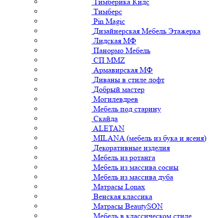
Тимберика Кидс
Тимберс
Pin Magic
Дизайнерская Мебель Этажерка
Лидская МФ
Панормо Мебель
СП ММZ
Армавирская МФ
Диваны в стиле лофт
Добрый мастер
Могилевдрев
Мебель под старину
Скайда
ALETAN
MILANA (мебель из бука и ясеня)
Декоративные изделия
Мебель из ротанга
Мебель из массива сосны
Мебель из массива дуба
Матрасы Lonax
Венская классика
Матрасы BeautySON
Мебель в классическом стиле