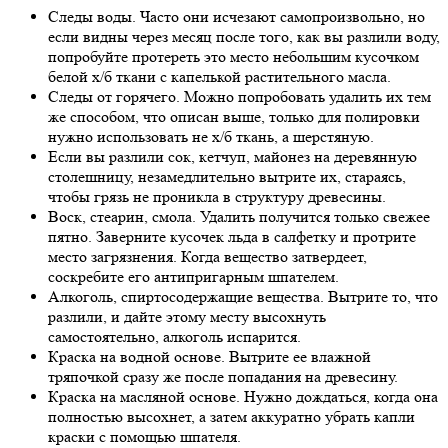
Следы воды. Часто они исчезают самопроизвольно, но
если видны через месяц после того, как вы разлили воду,
попробуйте протереть это место небольшим кусочком
белой х/б ткани с капелькой растительного масла.
Следы от горячего. Можно попробовать удалить их тем
же способом, что описан выше, только для полировки
нужно использовать не х/б ткань, а шерстяную.
Если вы разлили сок, кетчуп, майонез на деревянную
столешницу, незамедлительно вытрите их, стараясь,
чтобы грязь не проникла в структуру древесины.
Воск, стеарин, смола. Удалить получится только свежее
пятно. Заверните кусочек льда в салфетку и протрите
место загрязнения. Когда вещество затвердеет,
соскребите его антипригарным шпателем.
Алкоголь, спиртосодержащие вещества. Вытрите то, что
разлили, и дайте этому месту высохнуть
самостоятельно, алкоголь испарится.
Краска на водной основе. Вытрите ее влажной
тряпочкой сразу же после попадания на древесину.
Краска на масляной основе. Нужно дождаться, когда она
полностью высохнет, а затем аккуратно убрать капли
краски с помощью шпателя.