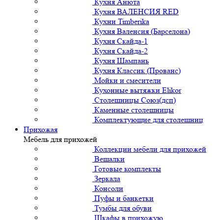
Кухня Анюта
Кухня ВАЛЕНСИЯ RED
Кухни Timberika
Кухня Валенсия (Барселона)
Кухня Скайда-1
Кухня Скайда-2
Кухня Шампань
Кухня Классик (Прованс)
Мойки и смесители
Кухонные вытяжки Elikor
Столешницы Союз(дсп)
Каменные столешницы
Комплектующие для столешниц
Прихожая
Мебель для прихожей
Коллекции мебели для прихожей
Вешалки
Готовые комплекты
Зеркала
Консоли
Пуфы и банкетки
Тумбы для обуви
Шкафы в прихожую