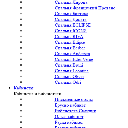
Спальня Лирона
Спальня Французкий Прованс
Спальня Балтика
Спальня Доната
Спальня ECLIPSE
Спальня ICONS
Спальня RIVA
Спальня Ellipse
Спальня Berber
Спальня Andersen
Спальня Jules Verne
Спальня Bruni
Спальня Leontina
Спальня Olivia
Спальня Odri
Кабинеты
Кабинеты и библиотеки
Письменные столы
Брусно кабинет
Библиотека Скандия
Ольса кабинет
Рауна кабинет
Бостон кабинет