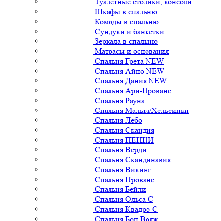
Туалетные столики, консоли
Шкафы в спальню
Комоды в спальню
Сундуки и банкетки
Зеркала в спальню
Матрасы и основания
Спальня Грета NEW
Спальня Айно NEW
Спальня Дания NEW
Спальня Ари-Прованс
Спальня Рауна
Спальня Мальта/Хельсинки
Спальня Лебо
Спальня Скандия
Спальня ПЕННИ
Спальня Верди
Спальня Скандинавия
Спальня Викинг
Спальня Прованс
Спальня Бейли
Спальня Ольса-С
Спальня Квадро-С
Спальня Бон Вояж