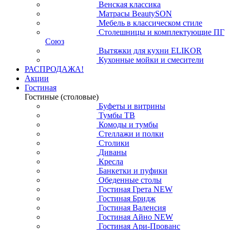
Венская классика
Матрасы BeautySON
Мебель в классическом стиле
Столешницы и комплектующие ПГ
Союз
Вытяжки для кухни ELIKOR
Кухонные мойки и смесители
РАСПРОДАЖА!
Акции
Гостиная
Гостиные (столовые)
Буфеты и витрины
Тумбы ТВ
Комоды и тумбы
Стеллажи и полки
Столики
Диваны
Кресла
Банкетки и пуфики
Обеденные столы
Гостиная Грета NEW
Гостиная Бридж
Гостиная Валенсия
Гостиная Айно NEW
Гостиная Ари-Прованс