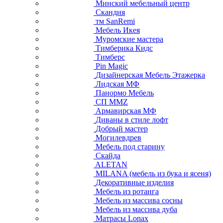
Минский мебельный центр
Скандия
тм SanRemi
Мебель Икея
Муромские мастера
Тимберика Кидс
Тимберс
Pin Magic
Дизайнерская Мебель Этажерка
Лидская МФ
Панормо Мебель
СП ММZ
Армавирская МФ
Диваны в стиле лофт
Добрый мастер
Могилевдрев
Мебель под старину
Скайда
ALETAN
MILANA (мебель из бука и ясеня)
Декоративные изделия
Мебель из ротанга
Мебель из массива сосны
Мебель из массива дуба
Матрасы Lonax