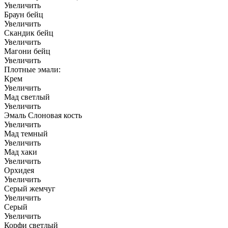
Увеличить
Браун бейц
Увеличить
Скандик бейц
Увеличить
Магони бейц
Увеличить
Плотные эмали:
Крем
Увеличить
Мад светлый
Увеличить
Эмаль Слоновая кость
Увеличить
Мад темный
Увеличить
Мад хаки
Увеличить
Орхидея
Увеличить
Серый жемчуг
Увеличить
Серый
Увеличить
Корфи светлый