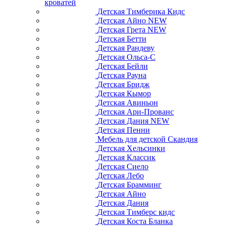
кроватей
Детская Тимберика Кидс
Детская Айно NEW
Детская Грета NEW
Детская Бетти
Детская Рандеву
Детская Ольса-С
Детская Бейли
Детская Рауна
Детская Бридж
Детская Кымор
Детская Авиньон
Детская Ари-Прованс
Детская Дания NEW
Детская Пенни
Мебель для детской Скандия
Детская Хельсинки
Детская Классик
Детская Сиело
Детская Лебо
Детская Брамминг
Детская Айно
Детская Дания
Детская Тимберс кидс
Детская Коста Бланка