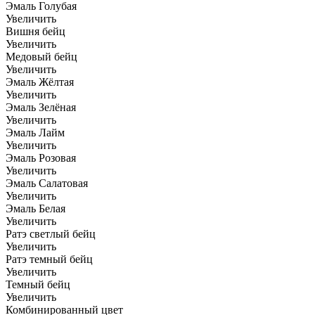
Эмаль Голубая
Увеличить
Вишня бейц
Увеличить
Медовый бейц
Увеличить
Эмаль Жёлтая
Увеличить
Эмаль Зелёная
Увеличить
Эмаль Лайм
Увеличить
Эмаль Розовая
Увеличить
Эмаль Салатовая
Увеличить
Эмаль Белая
Увеличить
Ратэ светлый бейц
Увеличить
Ратэ темный бейц
Увеличить
Темный бейц
Увеличить
Комбинированный цвет