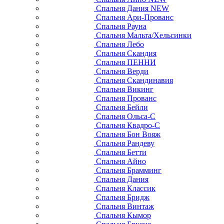
Спальня Дания NEW
Спальня Ари-Прованс
Спальня Рауна
Спальня Мальта/Хельсинки
Спальня Лебо
Спальня Скандия
Спальня ПЕННИ
Спальня Верди
Спальня Скандинавия
Спальня Викинг
Спальня Прованс
Спальня Бейли
Спальня Ольса-С
Спальня Квадро-С
Спальня Бон Вояж
Спальня Рандеву
Спальня Бетти
Спальня Айно
Спальня Брамминг
Спальня Дания
Спальня Классик
Спальня Бридж
Спальня Винтаж
Спальня Кымор