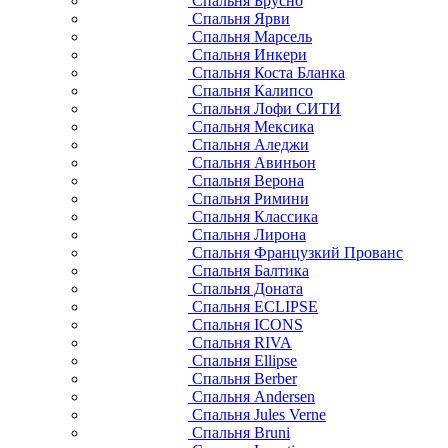
Спальня Брусно
Спальня Ярви
Спальня Марсель
Спальня Инкери
Спальня Коста Бланка
Спальня Калипсо
Спальня Лофи СИТИ
Спальня Мексика
Спальня Аледжи
Спальня Авиньон
Спальня Верона
Спальня Римини
Спальня Классика
Спальня Лирона
Спальня Французкий Прованс
Спальня Балтика
Спальня Доната
Спальня ECLIPSE
Спальня ICONS
Спальня RIVA
Спальня Ellipse
Спальня Berber
Спальня Andersen
Спальня Jules Verne
Спальня Bruni