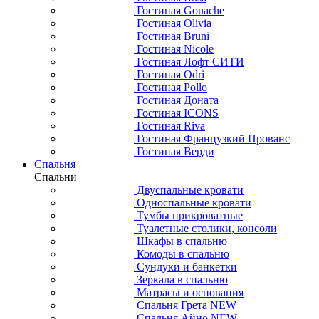
Гостиная Gouache
Гостиная Olivia
Гостиная Bruni
Гостиная Nicole
Гостиная Лофт СИТИ
Гостиная Odri
Гостиная Pollo
Гостиная Доната
Гостиная ICONS
Гостиная Riva
Гостиная Французкий Прованс
Гостиная Верди
Спальня
Спальни
Двуспальные кровати
Односпальные кровати
Тумбы прикроватные
Туалетные столики, консоли
Шкафы в спальню
Комоды в спальню
Сундуки и банкетки
Зеркала в спальню
Матрасы и основания
Спальня Грета NEW
Спальня Айно NEW