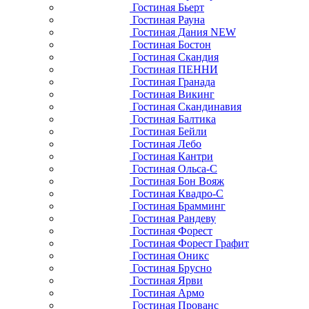
Гостиная Бьерт
Гостиная Рауна
Гостиная Дания NEW
Гостиная Бостон
Гостиная Скандия
Гостиная ПЕННИ
Гостиная Гранада
Гостиная Викинг
Гостиная Скандинавия
Гостиная Балтика
Гостиная Бейли
Гостиная Лебо
Гостиная Кантри
Гостиная Ольса-С
Гостиная Бон Вояж
Гостиная Квадро-С
Гостиная Брамминг
Гостиная Рандеву
Гостиная Форест
Гостиная Форест Графит
Гостиная Оникс
Гостиная Брусно
Гостиная Ярви
Гостиная Армо
Гостиная Прованс