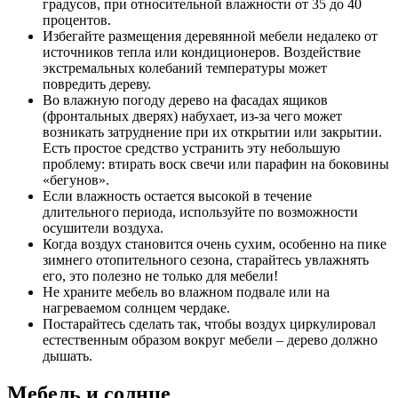
градусов, при относительной влажности от 35 до 40
процентов.
Избегайте размещения деревянной мебели недалеко от
источников тепла или кондиционеров. Воздействие
экстремальных колебаний температуры может
повредить дереву.
Во влажную погоду дерево на фасадах ящиков
(фронтальных дверях) набухает, из-за чего может
возникать затруднение при их открытии или закрытии.
Есть простое средство устранить эту небольшую
проблему: втирать воск свечи или парафин на боковины
«бегунов».
Если влажность остается высокой в течение
длительного периода, используйте по возможности
осушители воздуха.
Когда воздух становится очень сухим, особенно на пике
зимнего отопительного сезона, старайтесь увлажнять
его, это полезно не только для мебели!
Не храните мебель во влажном подвале или на
нагреваемом солнцем чердаке.
Постарайтесь сделать так, чтобы воздух циркулировал
естественным образом вокруг мебели – дерево должно
дышать.
Мебель и солнце