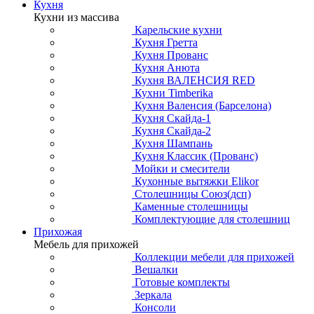
Кухня
Кухни из массива
Карельские кухни
Кухня Гретта
Кухня Прованс
Кухня Анюта
Кухня ВАЛЕНСИЯ RED
Кухни Timberika
Кухня Валенсия (Барселона)
Кухня Скайда-1
Кухня Скайда-2
Кухня Шампань
Кухня Классик (Прованс)
Мойки и смесители
Кухонные вытяжки Elikor
Столешницы Союз(дсп)
Каменные столешницы
Комплектующие для столешниц
Прихожая
Мебель для прихожей
Коллекции мебели для прихожей
Вешалки
Готовые комплекты
Зеркала
Консоли