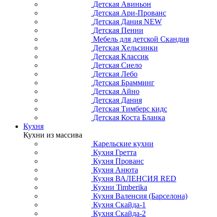
Детская Авиньон
Детская Ари-Прованс
Детская Дания NEW
Детская Пенни
Мебель для детской Скандия
Детская Хельсинки
Детская Классик
Детская Сиело
Детская Лебо
Детская Брамминг
Детская Айно
Детская Дания
Детская Тимберс кидс
Детская Коста Бланка
Кухня
Кухни из массива
Карельские кухни
Кухня Гретта
Кухня Прованс
Кухня Анюта
Кухня ВАЛЕНСИЯ RED
Кухни Timberika
Кухня Валенсия (Барселона)
Кухня Скайда-1
Кухня Скайда-2