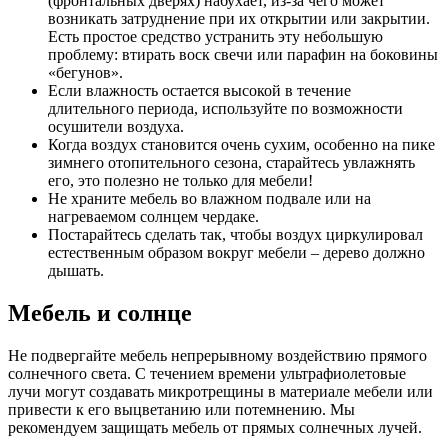
(фронтальных дверях) набухает, из-за чего может
возникать затруднение при их открытии или закрытии.
Есть простое средство устранить эту небольшую
проблему: втирать воск свечи или парафин на боковины
«бегунов».
Если влажность остается высокой в течение
длительного периода, используйте по возможности
осушители воздуха.
Когда воздух становится очень сухим, особенно на пике
зимнего отопительного сезона, старайтесь увлажнять
его, это полезно не только для мебели!
Не храните мебель во влажном подвале или на
нагреваемом солнцем чердаке.
Постарайтесь сделать так, чтобы воздух циркулировал
естественным образом вокруг мебели – дерево должно
дышать.
Мебель и солнце
Не подвергайте мебель непрерывному воздействию прямого
солнечного света. С течением времени ультрафиолетовые
лучи могут создавать микротрещины в материале мебели или
привести к его выцветанию или потемнению. Мы
рекомендуем защищать мебель от прямых солнечных лучей.