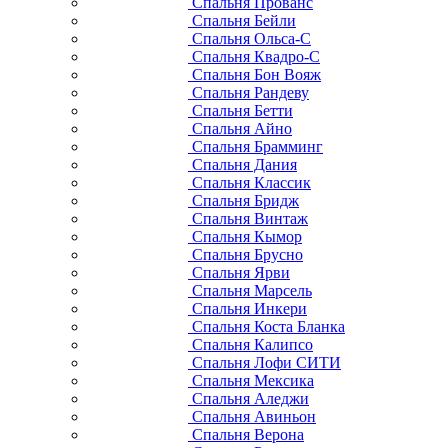
Спальня Прованс
Спальня Бейли
Спальня Ольса-С
Спальня Квадро-С
Спальня Бон Вояж
Спальня Рандеву
Спальня Бетти
Спальня Айно
Спальня Брамминг
Спальня Дания
Спальня Классик
Спальня Бридж
Спальня Винтаж
Спальня Кымор
Спальня Брусно
Спальня Ярви
Спальня Марсель
Спальня Инкери
Спальня Коста Бланка
Спальня Калипсо
Спальня Лофи СИТИ
Спальня Мексика
Спальня Аледжи
Спальня Авиньон
Спальня Верона