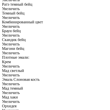
Ратэ темный бейц
Увеличить
Темный бейц
Увеличить
Комбинированный цвет
Увеличить
Браун бейц
Увеличить
Скандик бейц
Увеличить
Магони бейц
Увеличить
Плотные эмали:
Крем
Увеличить
Мад светлый
Увеличить
Эмаль Слоновая кость
Увеличить
Мад темный
Увеличить
Мад хаки
Увеличить
Орхидея