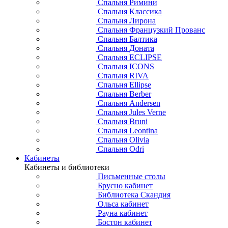
Спальня Римини
Спальня Классика
Спальня Лирона
Спальня Французкий Прованс
Спальня Балтика
Спальня Доната
Спальня ECLIPSE
Спальня ICONS
Спальня RIVA
Спальня Ellipse
Спальня Berber
Спальня Andersen
Спальня Jules Verne
Спальня Bruni
Спальня Leontina
Спальня Olivia
Спальня Odri
Кабинеты
Кабинеты и библиотеки
Письменные столы
Брусно кабинет
Библиотека Скандия
Ольса кабинет
Рауна кабинет
Бостон кабинет