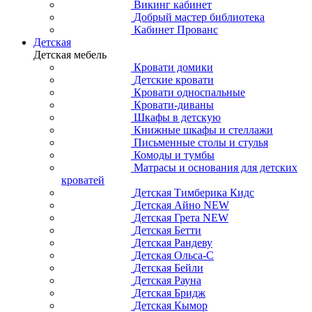
Викинг кабинет
Добрый мастер библиотека
Кабинет Прованс
Детская
Детская мебель
Кровати домики
Детские кровати
Кровати односпальные
Кровати-диваны
Шкафы в детскую
Книжные шкафы и стеллажи
Письменные столы и стулья
Комоды и тумбы
Матрасы и основания для детских
кроватей
Детская Тимберика Кидс
Детская Айно NEW
Детская Грета NEW
Детская Бетти
Детская Рандеву
Детская Ольса-С
Детская Бейли
Детская Рауна
Детская Бридж
Детская Кымор