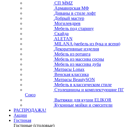
СП ММZ
Армавирская МФ
Диваны в стиле лофт
Добрый мастер
Могилевдрев
Мебель под старину
Скайда
ALETAN
MILANA (мебель из бука и ясеня)
Декоративные изделия
Мебель из ротанга
Мебель из массива сосны
Мебель из массива дуба
Матрасы Lonax
Венская классика
Матрасы BeautySON
Мебель в классическом стиле
Столешницы и комплектующие ПГ
Союз
Вытяжки для кухни ELIKOR
Кухонные мойки и смесители
РАСПРОДАЖА!
Акции
Гостиная
Гостиные (столовые)