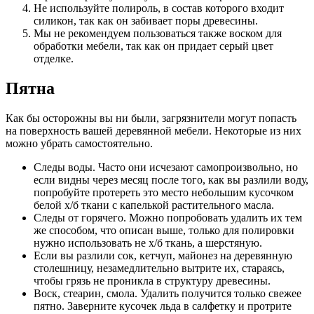
Не используйте полироль, в состав которого входит
силикон, так как он забивает поры древесины.
Мы не рекомендуем пользоваться также воском для
обработки мебели, так как он придает серый цвет
отделке.
Пятна
Как бы осторожны вы ни были, загрязнители могут попасть
на поверхность вашей деревянной мебели. Некоторые из них
можно убрать самостоятельно.
Следы воды. Часто они исчезают самопроизвольно, но
если видны через месяц после того, как вы разлили воду,
попробуйте протереть это место небольшим кусочком
белой х/б ткани с капелькой растительного масла.
Следы от горячего. Можно попробовать удалить их тем
же способом, что описан выше, только для полировки
нужно использовать не х/б ткань, а шерстяную.
Если вы разлили сок, кетчуп, майонез на деревянную
столешницу, незамедлительно вытрите их, стараясь,
чтобы грязь не проникла в структуру древесины.
Воск, стеарин, смола. Удалить получится только свежее
пятно. Заверните кусочек льда в салфетку и протрите