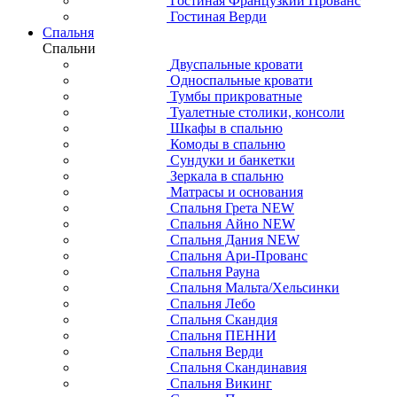
Гостиная Французкий Прованс
Гостиная Верди
Спальня
Спальни
Двуспальные кровати
Односпальные кровати
Тумбы прикроватные
Туалетные столики, консоли
Шкафы в спальню
Комоды в спальню
Сундуки и банкетки
Зеркала в спальню
Матрасы и основания
Спальня Грета NEW
Спальня Айно NEW
Спальня Дания NEW
Спальня Ари-Прованс
Спальня Рауна
Спальня Мальта/Хельсинки
Спальня Лебо
Спальня Скандия
Спальня ПЕННИ
Спальня Верди
Спальня Скандинавия
Спальня Викинг