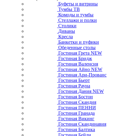
Буфеты и витрины
Тумбы ТВ
Комоды и тумбы
Стеллажи и полки
Столики
Диваны
Кресла
Банкетки и пуфики
Обеденные столы
Гостиная Грета NEW
Гостиная Бридж
Гостиная Валенсия
Гостиная Айно NEW
Гостиная Ари-Прованс
Гостиная Бьерт
Гостиная Рауна
Гостиная Дания NEW
Гостиная Бостон
Гостиная Скандия
Гостиная ПЕННИ
Гостиная Гранада
Гостиная Викинг
Гостиная Скандинавия
Гостиная Балтика
Гостиная Бейли