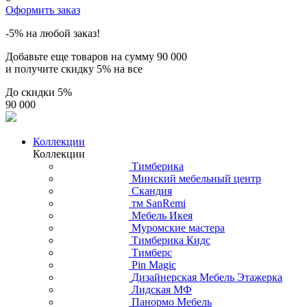
Оформить заказ
-5% на любой заказ!
Добавьте еще товаров на сумму
90 000
и получите скидку
5% на все
До скидки
5%
90 000
Коллекции
Коллекции
Тимберика
Минский мебельный центр
Скандия
тм SanRemi
Мебель Икея
Муромские мастера
Тимберика Кидс
Тимберс
Pin Magic
Дизайнерская Мебель Этажерка
Лидская МФ
Панормо Мебель