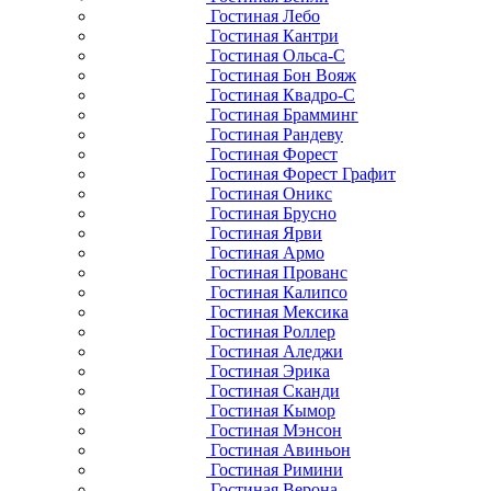
Гостиная Лебо
Гостиная Кантри
Гостиная Ольса-С
Гостиная Бон Вояж
Гостиная Квадро-С
Гостиная Брамминг
Гостиная Рандеву
Гостиная Форест
Гостиная Форест Графит
Гостиная Оникс
Гостиная Брусно
Гостиная Ярви
Гостиная Армо
Гостиная Прованс
Гостиная Калипсо
Гостиная Мексика
Гостиная Роллер
Гостиная Аледжи
Гостиная Эрика
Гостиная Сканди
Гостиная Кымор
Гостиная Мэнсон
Гостиная Авиньон
Гостиная Римини
Гостиная Верона