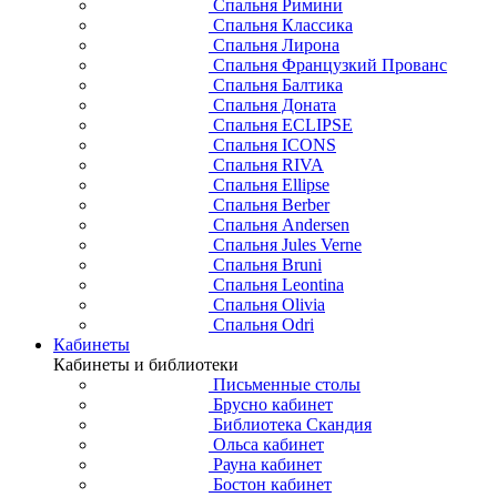
Спальня Римини
Спальня Классика
Спальня Лирона
Спальня Французкий Прованс
Спальня Балтика
Спальня Доната
Спальня ECLIPSE
Спальня ICONS
Спальня RIVA
Спальня Ellipse
Спальня Berber
Спальня Andersen
Спальня Jules Verne
Спальня Bruni
Спальня Leontina
Спальня Olivia
Спальня Odri
Кабинеты
Кабинеты и библиотеки
Письменные столы
Брусно кабинет
Библиотека Скандия
Ольса кабинет
Рауна кабинет
Бостон кабинет