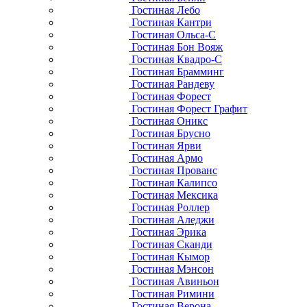
Гостиная Лебо
Гостиная Кантри
Гостиная Ольса-С
Гостиная Бон Вояж
Гостиная Квадро-С
Гостиная Брамминг
Гостиная Рандеву
Гостиная Форест
Гостиная Форест Графит
Гостиная Оникс
Гостиная Брусно
Гостиная Ярви
Гостиная Армо
Гостиная Прованс
Гостиная Калипсо
Гостиная Мексика
Гостиная Роллер
Гостиная Аледжи
Гостиная Эрика
Гостиная Сканди
Гостиная Кымор
Гостиная Мэнсон
Гостиная Авиньон
Гостиная Римини
Гостиная Верона