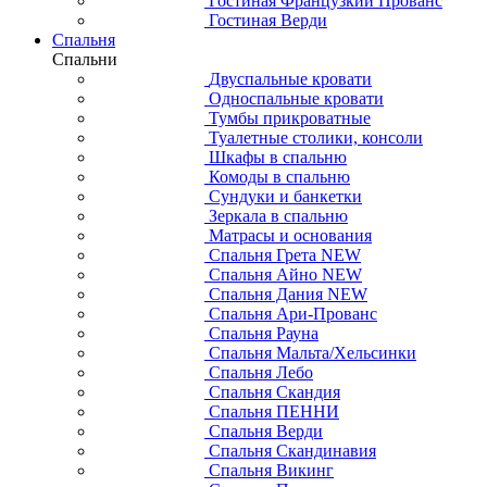
Гостиная Французкий Прованс
Гостиная Верди
Спальня
Спальни
Двуспальные кровати
Односпальные кровати
Тумбы прикроватные
Туалетные столики, консоли
Шкафы в спальню
Комоды в спальню
Сундуки и банкетки
Зеркала в спальню
Матрасы и основания
Спальня Грета NEW
Спальня Айно NEW
Спальня Дания NEW
Спальня Ари-Прованс
Спальня Рауна
Спальня Мальта/Хельсинки
Спальня Лебо
Спальня Скандия
Спальня ПЕННИ
Спальня Верди
Спальня Скандинавия
Спальня Викинг