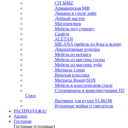
СП ММZ
Армавирская МФ
Диваны в стиле лофт
Добрый мастер
Могилевдрев
Мебель под старину
Скайда
ALETAN
MILANA (мебель из бука и ясеня)
Декоративные изделия
Мебель из ротанга
Мебель из массива сосны
Мебель из массива дуба
Матрасы Lonax
Венская классика
Матрасы BeautySON
Мебель в классическом стиле
Столешницы и комплектующие ПГ
Союз
Вытяжки для кухни ELIKOR
Кухонные мойки и смесители
РАСПРОДАЖА!
Акции
Гостиная
Гостиные (столовые)