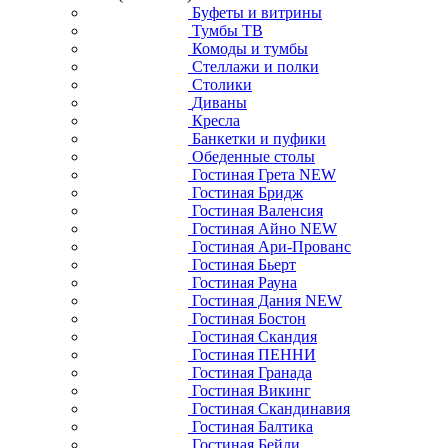
Буфеты и витрины
Тумбы ТВ
Комоды и тумбы
Стеллажи и полки
Столики
Диваны
Кресла
Банкетки и пуфики
Обеденные столы
Гостиная Грета NEW
Гостиная Бридж
Гостиная Валенсия
Гостиная Айно NEW
Гостиная Ари-Прованс
Гостиная Бьерт
Гостиная Рауна
Гостиная Дания NEW
Гостиная Бостон
Гостиная Скандия
Гостиная ПЕННИ
Гостиная Гранада
Гостиная Викинг
Гостиная Скандинавия
Гостиная Балтика
Гостиная Бейли