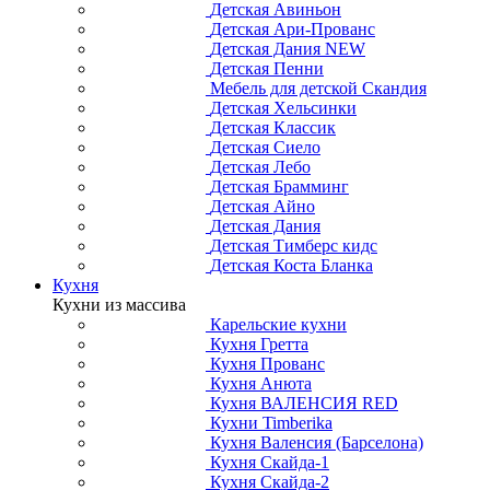
Детская Авиньон
Детская Ари-Прованс
Детская Дания NEW
Детская Пенни
Мебель для детской Скандия
Детская Хельсинки
Детская Классик
Детская Сиело
Детская Лебо
Детская Брамминг
Детская Айно
Детская Дания
Детская Тимберс кидс
Детская Коста Бланка
Кухня
Кухни из массива
Карельские кухни
Кухня Гретта
Кухня Прованс
Кухня Анюта
Кухня ВАЛЕНСИЯ RED
Кухни Timberika
Кухня Валенсия (Барселона)
Кухня Скайда-1
Кухня Скайда-2