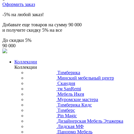
Оформить заказ
-5% на любой заказ!
Добавьте еще товаров на сумму
90 000
и получите скидку
5% на все
До скидки
5%
90 000
Коллекции
Коллекции
Тимберика
Минский мебельный центр
Скандия
тм SanRemi
Мебель Икея
Муромские мастера
Тимберика Кидс
Тимберс
Pin Magic
Дизайнерская Мебель Этажерка
Лидская МФ
Панормо Мебель