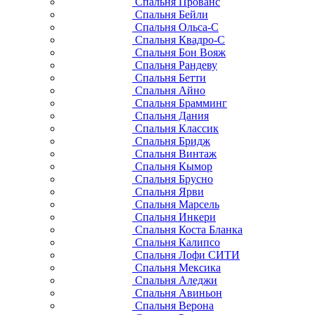
Спальня Прованс
Спальня Бейли
Спальня Ольса-С
Спальня Квадро-С
Спальня Бон Вояж
Спальня Рандеву
Спальня Бетти
Спальня Айно
Спальня Брамминг
Спальня Дания
Спальня Классик
Спальня Бридж
Спальня Винтаж
Спальня Кымор
Спальня Брусно
Спальня Ярви
Спальня Марсель
Спальня Инкери
Спальня Коста Бланка
Спальня Калипсо
Спальня Лофи СИТИ
Спальня Мексика
Спальня Аледжи
Спальня Авиньон
Спальня Верона