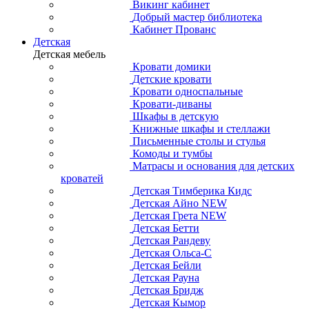
Викинг кабинет
Добрый мастер библиотека
Кабинет Прованс
Детская
Детская мебель
Кровати домики
Детские кровати
Кровати односпальные
Кровати-диваны
Шкафы в детскую
Книжные шкафы и стеллажи
Письменные столы и стулья
Комоды и тумбы
Матрасы и основания для детских
кроватей
Детская Тимберика Кидс
Детская Айно NEW
Детская Грета NEW
Детская Бетти
Детская Рандеву
Детская Ольса-С
Детская Бейли
Детская Рауна
Детская Бридж
Детская Кымор