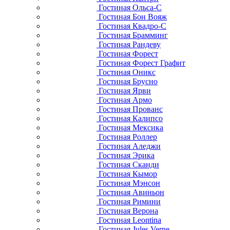
Гостиная Ольса-С
Гостиная Бон Вояж
Гостиная Квадро-С
Гостиная Брамминг
Гостиная Рандеву
Гостиная Форест
Гостиная Форест Графит
Гостиная Оникс
Гостиная Брусно
Гостиная Ярви
Гостиная Армо
Гостиная Прованс
Гостиная Калипсо
Гостиная Мексика
Гостиная Роллер
Гостиная Аледжи
Гостиная Эрика
Гостиная Сканди
Гостиная Кымор
Гостиная Мэнсон
Гостиная Авиньон
Гостиная Римини
Гостиная Верона
Гостиная Leontina
Гостиная Jules Verne