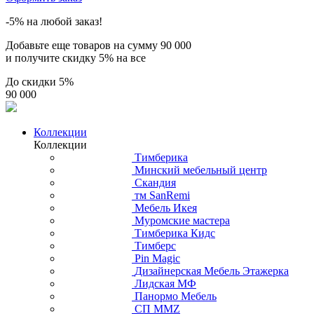
-5% на любой заказ!
Добавьте еще товаров на сумму
90 000
и получите скидку
5% на все
До скидки
5%
90 000
Коллекции
Коллекции
Тимберика
Минский мебельный центр
Скандия
тм SanRemi
Мебель Икея
Муромские мастера
Тимберика Кидс
Тимберс
Pin Magic
Дизайнерская Мебель Этажерка
Лидская МФ
Панормо Мебель
СП ММZ