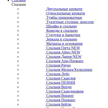
Спальня
Спальни
Двуспальные кровати
Односпальные кровати
Тумбы прикроватные
Туалетные столики, консоли
Шкафы в спальню
Комоды в спальню
Сундуки и банкетки
Зеркала в спальню
Матрасы и основания
Спальня Грета NEW
Спальня Айно NEW
Спальня Дания NEW
Спальня Ари-Прованс
Спальня Рауна
Спальня Мальта/Хельсинки
Спальня Лебо
Спальня Скандия
Спальня ПЕННИ
Спальня Верди
Спальня Скандинавия
Спальня Викинг
Спальня Прованс
Спальня Бейли