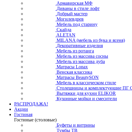
Армавирская МФ
Диваны в стиле лофт
Добрый мастер
Могилевдрев
Мебель под старину
Скайда
ALETAN
MILANA (мебель из бука и ясеня)
Декоративные изделия
Мебель из ротанга
Мебель из массива сосны
Мебель из массива дуба
Матрасы Lonax
Венская классика
Матрасы BeautySON
Мебель в классическом стиле
Столешницы и комплектующие ПГ 
Вытяжки для кухни ELIKOR
Кухонные мойки и смесители
РАСПРОДАЖА!
Акции
Гостиная
Гостиные (столовые)
Буфеты и витрины
Тумбы ТВ