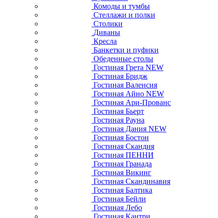
Комоды и тумбы
Стеллажи и полки
Столики
Диваны
Кресла
Банкетки и пуфики
Обеденные столы
Гостиная Грета NEW
Гостиная Бридж
Гостиная Валенсия
Гостиная Айно NEW
Гостиная Ари-Прованс
Гостиная Бьерт
Гостиная Рауна
Гостиная Дания NEW
Гостиная Бостон
Гостиная Скандия
Гостиная ПЕННИ
Гостиная Гранада
Гостиная Викинг
Гостиная Скандинавия
Гостиная Балтика
Гостиная Бейли
Гостиная Лебо
Гостиная Кантри