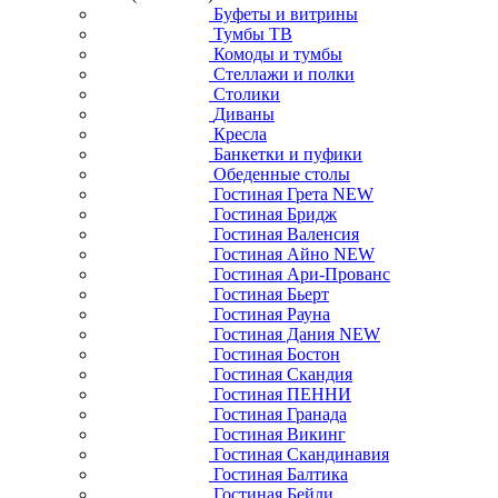
Буфеты и витрины
Тумбы ТВ
Комоды и тумбы
Стеллажи и полки
Столики
Диваны
Кресла
Банкетки и пуфики
Обеденные столы
Гостиная Грета NEW
Гостиная Бридж
Гостиная Валенсия
Гостиная Айно NEW
Гостиная Ари-Прованс
Гостиная Бьерт
Гостиная Рауна
Гостиная Дания NEW
Гостиная Бостон
Гостиная Скандия
Гостиная ПЕННИ
Гостиная Гранада
Гостиная Викинг
Гостиная Скандинавия
Гостиная Балтика
Гостиная Бейли