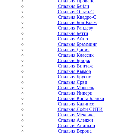
Спальня Прованс
Спальня Бейли
Спальня Ольса-С
Спальня Квадро-С
Спальня Бон Вояж
Спальня Рандеву
Спальня Бетти
Спальня Айно
Спальня Брамминг
Спальня Дания
Спальня Классик
Спальня Бридж
Спальня Винтаж
Спальня Кымор
Спальня Брусно
Спальня Ярви
Спальня Марсель
Спальня Инкери
Спальня Коста Бланка
Спальня Калипсо
Спальня Лофи СИТИ
Спальня Мексика
Спальня Аледжи
Спальня Авиньон
Спальня Верона