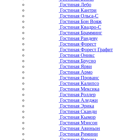
Гостиная Лебо
Гостиная Кантри
Гостиная Ольса-С
Гостиная Бон Вояж
Гостиная Квадро-С
Гостиная Брамминг
Гостиная Рандеву
Гостиная Форест
Гостиная Форест Графит
Гостиная Оникс
Гостиная Брусно
Гостиная Ярви
Гостиная Армо
Гостиная Прованс
Гостиная Калипсо
Гостиная Мексика
Гостиная Роллер
Гостиная Аледжи
Гостиная Эрика
Гостиная Сканди
Гостиная Кымор
Гостиная Мэнсон
Гостиная Авиньон
Гостиная Римини
Гостиная Верона