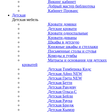
Викинг кабинет
Добрый мастер библиотека
Кабинет Прованс
Детская
Детская мебель
Кровати домики
Детские кровати
Кровати односпальные
Кровати-диваны
Шкафы в детскую
Книжные шкафы и стеллажи
Письменные столы и стулья
Комоды и тумбы
Матрасы и основания для детских
кроватей
Детская Тимберика Кидс
Детская Айно NEW
Детская Грета NEW
Детская Бетти
Детская Рандеву
Детская Ольса-С
Детская Бейли
Детская Рауна
Детская Бридж
Детская Кымор