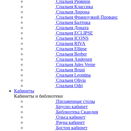
Спальня Римини
Спальня Классика
Спальня Лирона
Спальня Французкий Прованс
Спальня Балтика
Спальня Доната
Спальня ECLIPSE
Спальня ICONS
Спальня RIVA
Спальня Ellipse
Спальня Berber
Спальня Andersen
Спальня Jules Verne
Спальня Bruni
Спальня Leontina
Спальня Olivia
Спальня Odri
Кабинеты
Кабинеты и библиотеки
Письменные столы
Брусно кабинет
Библиотека Скандия
Ольса кабинет
Рауна кабинет
Бостон кабинет