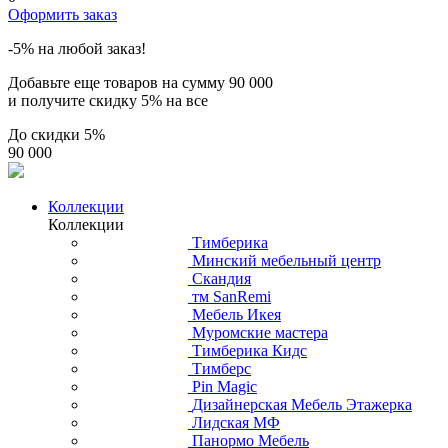
Оформить заказ
-5% на любой заказ!
Добавьте еще товаров на сумму
90 000
и получите скидку
5% на все
До скидки
5%
90 000
Коллекции
Коллекции
Тимберика
Минский мебельный центр
Скандия
тм SanRemi
Мебель Икея
Муромские мастера
Тимберика Кидс
Тимберс
Pin Magic
Дизайнерская Мебель Этажерка
Лидская МФ
Панормо Мебель