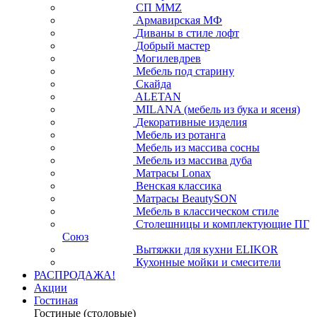
СП ММZ
Армавирская МФ
Диваны в стиле лофт
Добрый мастер
Могилевдрев
Мебель под старину
Скайда
ALETAN
MILANA (мебель из бука и ясеня)
Декоративные изделия
Мебель из ротанга
Мебель из массива сосны
Мебель из массива дуба
Матрасы Lonax
Венская классика
Матрасы BeautySON
Мебель в классическом стиле
Столешницы и комплектующие ПГ
Союз
Вытяжки для кухни ELIKOR
Кухонные мойки и смесители
РАСПРОДАЖА!
Акции
Гостиная
Гостиные (столовые)