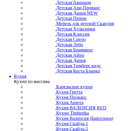
Детская Авиньон
Детская Ари-Прованс
Детская Дания NEW
Детская Пенни
Мебель для детской Скандия
Детская Хельсинки
Детская Классик
Детская Сиело
Детская Лебо
Детская Брамминг
Детская Айно
Детская Дания
Детская Тимберс кидс
Детская Коста Бланка
Кухня
Кухни из массива
Карельские кухни
Кухня Гретта
Кухня Прованс
Кухня Анюта
Кухня ВАЛЕНСИЯ RED
Кухни Timberika
Кухня Валенсия (Барселона)
Кухня Скайда-1
Кухня Скайда-2