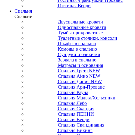
Гостиная Французкий Прованс
Гостиная Верди
Спальня
Спальни
Двуспальные кровати
Односпальные кровати
Тумбы прикроватные
Туалетные столики, консоли
Шкафы в спальню
Комоды в спальню
Сундуки и банкетки
Зеркала в спальню
Матрасы и основания
Спальня Грета NEW
Спальня Айно NEW
Спальня Дания NEW
Спальня Ари-Прованс
Спальня Рауна
Спальня Мальта/Хельсинки
Спальня Лебо
Спальня Скандия
Спальня ПЕННИ
Спальня Верди
Спальня Скандинавия
Спальня Викинг