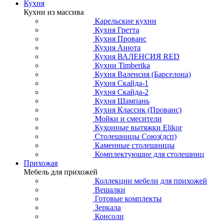
Кухня
Кухни из массива
Карельские кухни
Кухня Гретта
Кухня Прованс
Кухня Анюта
Кухня ВАЛЕНСИЯ RED
Кухни Timberika
Кухня Валенсия (Барселона)
Кухня Скайда-1
Кухня Скайда-2
Кухня Шампань
Кухня Классик (Прованс)
Мойки и смесители
Кухонные вытяжки Elikor
Столешницы Союз(дсп)
Каменные столешницы
Комплектующие для столешниц
Прихожая
Мебель для прихожей
Коллекции мебели для прихожей
Вешалки
Готовые комплекты
Зеркала
Консоли