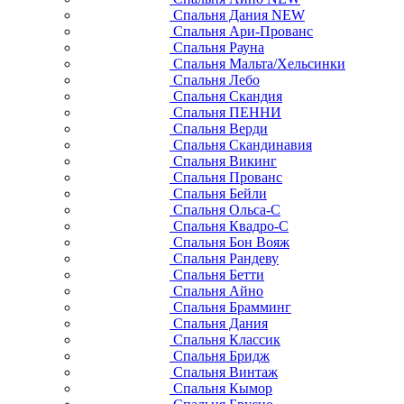
Спальня Дания NEW
Спальня Ари-Прованс
Спальня Рауна
Спальня Мальта/Хельсинки
Спальня Лебо
Спальня Скандия
Спальня ПЕННИ
Спальня Верди
Спальня Скандинавия
Спальня Викинг
Спальня Прованс
Спальня Бейли
Спальня Ольса-С
Спальня Квадро-С
Спальня Бон Вояж
Спальня Рандеву
Спальня Бетти
Спальня Айно
Спальня Брамминг
Спальня Дания
Спальня Классик
Спальня Бридж
Спальня Винтаж
Спальня Кымор