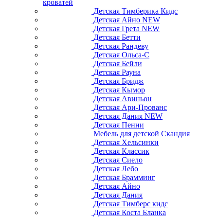
кроватей
Детская Тимберика Кидс
Детская Айно NEW
Детская Грета NEW
Детская Бетти
Детская Рандеву
Детская Ольса-С
Детская Бейли
Детская Рауна
Детская Бридж
Детская Кымор
Детская Авиньон
Детская Ари-Прованс
Детская Дания NEW
Детская Пенни
Мебель для детской Скандия
Детская Хельсинки
Детская Классик
Детская Сиело
Детская Лебо
Детская Брамминг
Детская Айно
Детская Дания
Детская Тимберс кидс
Детская Коста Бланка