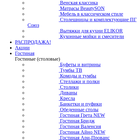
Венская классика
Матрасы BeautySON
Мебель в классическом стиле
Столешницы и комплектующие ПГ
Союз
Вытяжки для кухни ELIKOR
Кухонные мойки и смесители
РАСПРОДАЖА!
Акции
Гостиная
Гостиные (столовые)
Буфеты и витрины
Тумбы ТВ
Комоды и тумбы
Стеллажи и полки
Столики
Диваны
Кресла
Банкетки и пуфики
Обеденные столы
Гостиная Грета NEW
Гостиная Бридж
Гостиная Валенсия
Гостиная Айно NEW
Гостиная Ари-Прованс