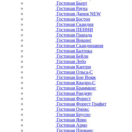
Гостиная Бьерт
Гостиная Рауна
Гостиная Дания NEW
Гостиная Бостон
Гостиная Скандия
Гостиная ПЕННИ
Гостиная Гранада
Гостиная Викинг
Гостиная Скандинавия
Гостиная Балтика
Гостиная Бейли
Гостиная Лебо
Гостиная Кантри
Гостиная Ольса-С
Гостиная Бон Вояж
Гостиная Квадро-С
Гостиная Брамминг
Гостиная Рандеву
Гостиная Форест
Гостиная Форест Графит
Гостиная Оникс
Гостиная Брусно
Гостиная Ярви
Гостиная Армо
Гостиная Прованс