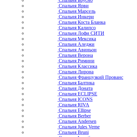
Спальня Брусно
Спальня Ярви
Спальня Марсель
Спальня Инкери
Спальня Коста Бланка
Спальня Калипсо
Спальня Лофи СИТИ
Спальня Мексика
Спальня Аледжи
Спальня Авиньон
Спальня Верона
Спальня Римини
Спальня Классика
Спальня Лирона
Спальня Французкий Прованс
Спальня Балтика
Спальня Доната
Спальня ECLIPSE
Спальня ICONS
Спальня RIVA
Спальня Ellipse
Спальня Berber
Спальня Andersen
Спальня Jules Verne
Спальня Bruni