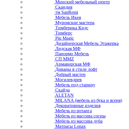
Минский мебельный центр
Скандия
тм SanRemi
Мебель Икея
Муромские мастера
Тимберика Кидс
Тимберс
Pin Magic
Дизайнерская Мебель Этажерка
Лидская МФ
Панормо Мебель
СП ММZ
Армавирская МФ
Диваны в стиле лофт
Добрый мастер
Могилевдрев
Мебель под старину
Скайда
ALETAN
MILANA (мебель из бука и ясеня)
Декоративные изделия
Мебель из ротанга
Мебель из массива сосны
Мебель из массива дуба
Матрасы Lonax