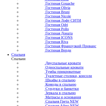
Гостиная Gouache
Гостиная Olivia
Гостиная Bruni
Гостиная Nicole
Гостиная Лофт СИТИ
Гостиная Odri
Гостиная Pollo
Гостиная Доната
Гостиная ICONS
Гостиная Riva
Гостиная Французкий Прованс
Гостиная Верди
Спальня
Спальни
Двуспальные кровати
Односпальные кровати
Тумбы прикроватные
Туалетные столики, консоли
Шкафы в спальню
Комоды в спальню
Сундуки и банкетки
Зеркала в спальню
Матрасы и основания
Спальня Грета NEW
Спальня Айно NEW