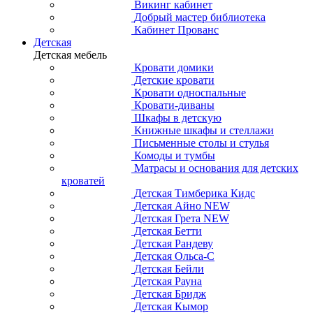
Викинг кабинет
Добрый мастер библиотека
Кабинет Прованс
Детская
Детская мебель
Кровати домики
Детские кровати
Кровати односпальные
Кровати-диваны
Шкафы в детскую
Книжные шкафы и стеллажи
Письменные столы и стулья
Комоды и тумбы
Матрасы и основания для детских
кроватей
Детская Тимберика Кидс
Детская Айно NEW
Детская Грета NEW
Детская Бетти
Детская Рандеву
Детская Ольса-С
Детская Бейли
Детская Рауна
Детская Бридж
Детская Кымор