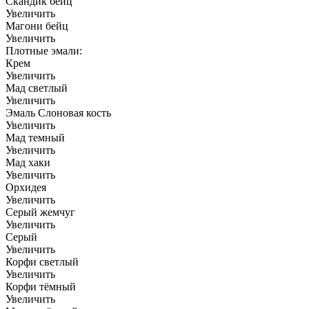
Скандик бейц
Увеличить
Магони бейц
Увеличить
Плотные эмали:
Крем
Увеличить
Мад светлый
Увеличить
Эмаль Слоновая кость
Увеличить
Мад темный
Увеличить
Мад хаки
Увеличить
Орхидея
Увеличить
Серый жемчуг
Увеличить
Серый
Увеличить
Корфи светлый
Увеличить
Корфи тёмный
Увеличить