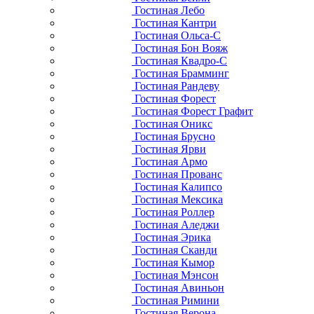
Гостиная Лебо
Гостиная Кантри
Гостиная Ольса-С
Гостиная Бон Вояж
Гостиная Квадро-С
Гостиная Брамминг
Гостиная Рандеву
Гостиная Форест
Гостиная Форест Графит
Гостиная Оникс
Гостиная Брусно
Гостиная Ярви
Гостиная Армо
Гостиная Прованс
Гостиная Калипсо
Гостиная Мексика
Гостиная Роллер
Гостиная Аледжи
Гостиная Эрика
Гостиная Сканди
Гостиная Кымор
Гостиная Мэнсон
Гостиная Авиньон
Гостиная Римини
Гостиная Верона