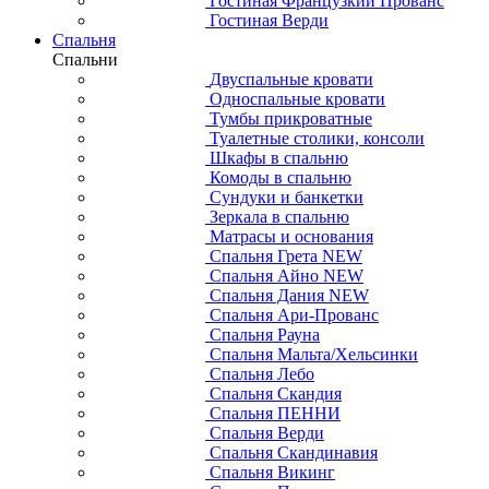
Гостиная Французкий Прованс
Гостиная Верди
Спальня
Спальни
Двуспальные кровати
Односпальные кровати
Тумбы прикроватные
Туалетные столики, консоли
Шкафы в спальню
Комоды в спальню
Сундуки и банкетки
Зеркала в спальню
Матрасы и основания
Спальня Грета NEW
Спальня Айно NEW
Спальня Дания NEW
Спальня Ари-Прованс
Спальня Рауна
Спальня Мальта/Хельсинки
Спальня Лебо
Спальня Скандия
Спальня ПЕННИ
Спальня Верди
Спальня Скандинавия
Спальня Викинг