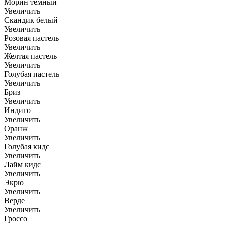
Морин тёмный
Увеличить
Скандик белый
Увеличить
Розовая пастель
Увеличить
Желтая пастель
Увеличить
Голубая пастель
Увеличить
Бриз
Увеличить
Индиго
Увеличить
Оранж
Увеличить
Голубая кидс
Увеличить
Лайм кидс
Увеличить
Экрю
Увеличить
Верде
Увеличить
Гроссо