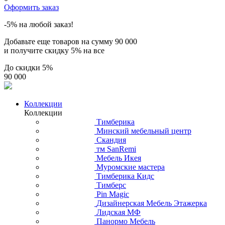
Оформить заказ
-5% на любой заказ!
Добавьте еще товаров на сумму
90 000
и получите скидку
5% на все
До скидки
5%
90 000
Коллекции
Коллекции
Тимберика
Минский мебельный центр
Скандия
тм SanRemi
Мебель Икея
Муромские мастера
Тимберика Кидс
Тимберс
Pin Magic
Дизайнерская Мебель Этажерка
Лидская МФ
Панормо Мебель