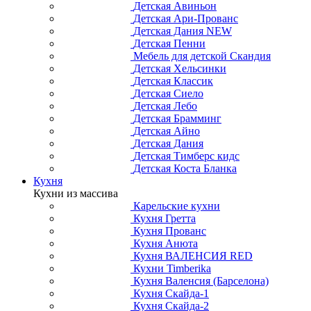
Детская Авиньон
Детская Ари-Прованс
Детская Дания NEW
Детская Пенни
Мебель для детской Скандия
Детская Хельсинки
Детская Классик
Детская Сиело
Детская Лебо
Детская Брамминг
Детская Айно
Детская Дания
Детская Тимберс кидс
Детская Коста Бланка
Кухня
Кухни из массива
Карельские кухни
Кухня Гретта
Кухня Прованс
Кухня Анюта
Кухня ВАЛЕНСИЯ RED
Кухни Timberika
Кухня Валенсия (Барселона)
Кухня Скайда-1
Кухня Скайда-2