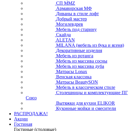
СП ММZ
Армавирская МФ
Диваны в стиле лофт
Добрый мастер
Могилевдрев
Мебель под старину
Скайда
ALETAN
MILANA (мебель из бука и ясеня)
Декоративные изделия
Мебель из ротанга
Мебель из массива сосны
Мебель из массива дуба
Матрасы Lonax
Венская классика
Матрасы BeautySON
Мебель в классическом стиле
Столешницы и комплектующие ПГ
Союз
Вытяжки для кухни ELIKOR
Кухонные мойки и смесители
РАСПРОДАЖА!
Акции
Гостиная
Гостиные (столовые)