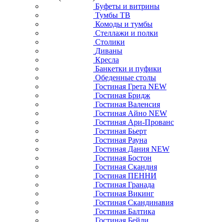
Буфеты и витрины
Тумбы ТВ
Комоды и тумбы
Стеллажи и полки
Столики
Диваны
Кресла
Банкетки и пуфики
Обеденные столы
Гостиная Грета NEW
Гостиная Бридж
Гостиная Валенсия
Гостиная Айно NEW
Гостиная Ари-Прованс
Гостиная Бьерт
Гостиная Рауна
Гостиная Дания NEW
Гостиная Бостон
Гостиная Скандия
Гостиная ПЕННИ
Гостиная Гранада
Гостиная Викинг
Гостиная Скандинавия
Гостиная Балтика
Гостиная Бейли