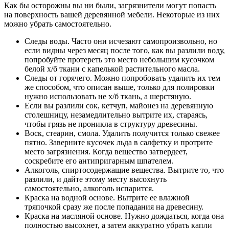
Как бы осторожны вы ни были, загрязнители могут попасть
на поверхность вашей деревянной мебели. Некоторые из них
можно убрать самостоятельно.
Следы воды. Часто они исчезают самопроизвольно, но
если видны через месяц после того, как вы разлили воду,
попробуйте протереть это место небольшим кусочком
белой х/б ткани с капелькой растительного масла.
Следы от горячего. Можно попробовать удалить их тем
же способом, что описан выше, только для полировки
нужно использовать не х/б ткань, а шерстяную.
Если вы разлили сок, кетчуп, майонез на деревянную
столешницу, незамедлительно вытрите их, стараясь,
чтобы грязь не проникла в структуру древесины.
Воск, стеарин, смола. Удалить получится только свежее
пятно. Заверните кусочек льда в салфетку и протрите
место загрязнения. Когда вещество затвердеет,
соскребите его антипригарным шпателем.
Алкоголь, спиртосодержащие вещества. Вытрите то, что
разлили, и дайте этому месту высохнуть
самостоятельно, алкоголь испарится.
Краска на водной основе. Вытрите ее влажной
тряпочкой сразу же после попадания на древесину.
Краска на масляной основе. Нужно дождаться, когда она
полностью высохнет, а затем аккуратно убрать капли