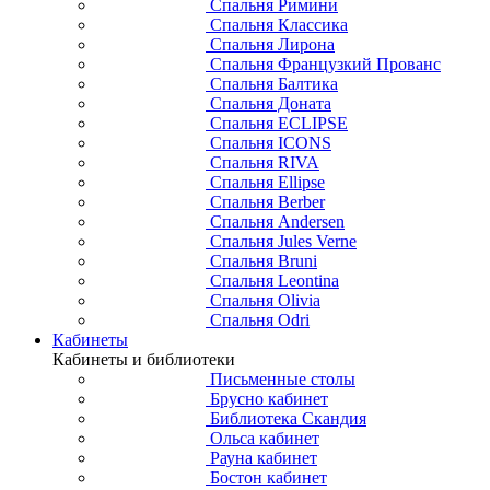
Спальня Римини
Спальня Классика
Спальня Лирона
Спальня Французкий Прованс
Спальня Балтика
Спальня Доната
Спальня ECLIPSE
Спальня ICONS
Спальня RIVA
Спальня Ellipse
Спальня Berber
Спальня Andersen
Спальня Jules Verne
Спальня Bruni
Спальня Leontina
Спальня Olivia
Спальня Odri
Кабинеты
Кабинеты и библиотеки
Письменные столы
Брусно кабинет
Библиотека Скандия
Ольса кабинет
Рауна кабинет
Бостон кабинет