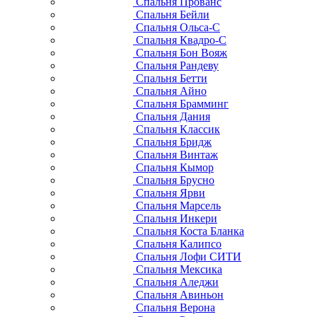
Спальня Прованс
Спальня Бейли
Спальня Ольса-С
Спальня Квадро-С
Спальня Бон Вояж
Спальня Рандеву
Спальня Бетти
Спальня Айно
Спальня Брамминг
Спальня Дания
Спальня Классик
Спальня Бридж
Спальня Винтаж
Спальня Кымор
Спальня Брусно
Спальня Ярви
Спальня Марсель
Спальня Инкери
Спальня Коста Бланка
Спальня Калипсо
Спальня Лофи СИТИ
Спальня Мексика
Спальня Аледжи
Спальня Авиньон
Спальня Верона