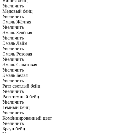
Вишня бейц
Увеличить
Медовый бейц
Увеличить
Эмаль Жёлтая
Увеличить
Эмаль Зелёная
Увеличить
Эмаль Лайм
Увеличить
Эмаль Розовая
Увеличить
Эмаль Салатовая
Увеличить
Эмаль Белая
Увеличить
Ратэ светлый бейц
Увеличить
Ратэ темный бейц
Увеличить
Темный бейц
Увеличить
Комбинированный цвет
Увеличить
Браун бейц