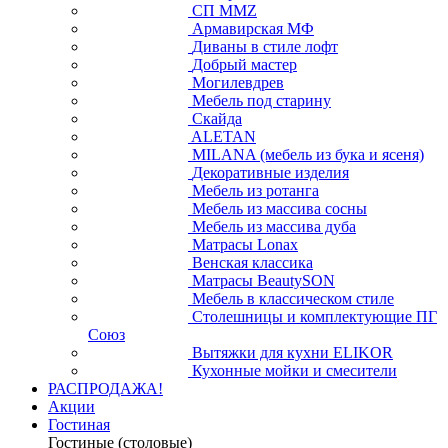
СП ММZ
Армавирская МФ
Диваны в стиле лофт
Добрый мастер
Могилевдрев
Мебель под старину
Скайда
ALETAN
MILANA (мебель из бука и ясеня)
Декоративные изделия
Мебель из ротанга
Мебель из массива сосны
Мебель из массива дуба
Матрасы Lonax
Венская классика
Матрасы BeautySON
Мебель в классическом стиле
Столешницы и комплектующие ПГ
Союз
Вытяжки для кухни ELIKOR
Кухонные мойки и смесители
РАСПРОДАЖА!
Акции
Гостиная
Гостиные (столовые)