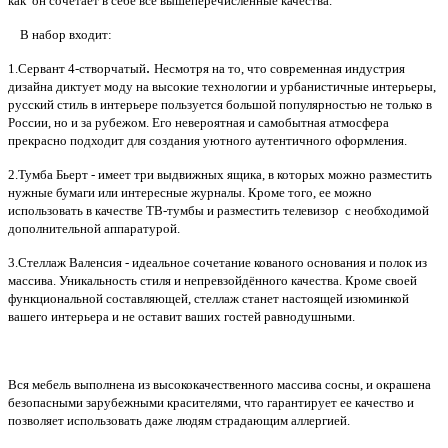
как он сочетает в себе все вышеперечисленные качества.
В набор входит:
.
1.Сервант 4-створчатый
Несмотря на то, что современная индустрия
дизайна диктует моду на высокие технологии и урбанистичные интерьеры,
русский стиль в интерьере пользуется большой популярностью не только в
России, но и за рубежом. Его невероятная и самобытная атмосфера
прекрасно подходит для создания уютного аутентичного оформления.
2.Тумба Бьерт - имеет три выдвижных ящика, в которых можно разместить
нужные бумаги или интересные журналы. Кроме того, ее можно
использовать в качестве ТВ-тумбы и разместить телевизор с необходимой
дополнительной аппаратурой.
3.Стеллаж Валенсия - идеальное сочетание кованого основания и полок из
массива. Уникальность стиля и непревзойдённого качества. Кроме своей
функциональной составляющей, стеллаж станет настоящей изюминкой
вашего интерьера и не оставит ваших гостей равнодушными.
Вся мебель выполнена из высококачественного массива сосны, и окрашена
безопасными зарубежными красителями, что гарантирует ее качество и
позволяет использовать даже людям страдающим аллергией.