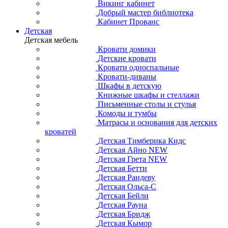
Викинг кабинет
Добрый мастер библиотека
Кабинет Прованс
Детская
Детская мебель
Кровати домики
Детские кровати
Кровати односпальные
Кровати-диваны
Шкафы в детскую
Книжные шкафы и стеллажи
Письменные столы и стулья
Комоды и тумбы
Матрасы и основания для детских
кроватей
Детская Тимберика Кидс
Детская Айно NEW
Детская Грета NEW
Детская Бетти
Детская Рандеву
Детская Ольса-С
Детская Бейли
Детская Рауна
Детская Бридж
Детская Кымор