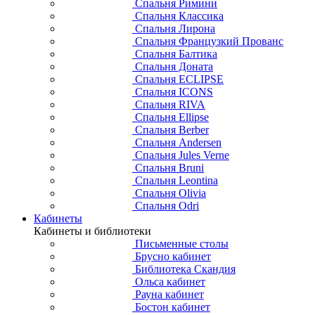
Спальня Римини
Спальня Классика
Спальня Лирона
Спальня Французкий Прованс
Спальня Балтика
Спальня Доната
Спальня ECLIPSE
Спальня ICONS
Спальня RIVA
Спальня Ellipse
Спальня Berber
Спальня Andersen
Спальня Jules Verne
Спальня Bruni
Спальня Leontina
Спальня Olivia
Спальня Odri
Кабинеты
Кабинеты и библиотеки
Письменные столы
Брусно кабинет
Библиотека Скандия
Ольса кабинет
Рауна кабинет
Бостон кабинет