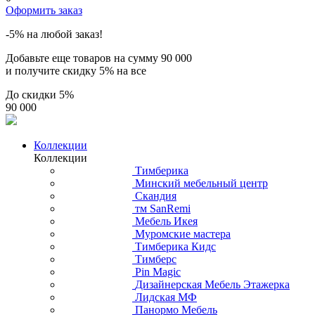
Оформить заказ
-5% на любой заказ!
Добавьте еще товаров на сумму
90 000
и получите скидку
5% на все
До скидки
5%
90 000
Коллекции
Коллекции
Тимберика
Минский мебельный центр
Скандия
тм SanRemi
Мебель Икея
Муромские мастера
Тимберика Кидс
Тимберс
Pin Magic
Дизайнерская Мебель Этажерка
Лидская МФ
Панормо Мебель