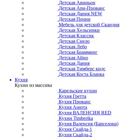
Детская Авиньон
Детская Ари-Прованс
Детская Дания NEW
Детская Пенни
Мебель для детской Скандия
Детская Хельсинки
Детская Классик
Детская Сиело
Детская Лебо
Детская Брамминг
Детская Айно
Детская Дания
Детская Тимберс кидс
Детская Коста Бланка
Кухня
Кухни из массива
Карельские кухни
Кухня Гретта
Кухня Прованс
Кухня Анюта
Кухня ВАЛЕНСИЯ RED
Кухни Timberika
Кухня Валенсия (Барселона)
Кухня Скайда-1
Кухня Скайда-2