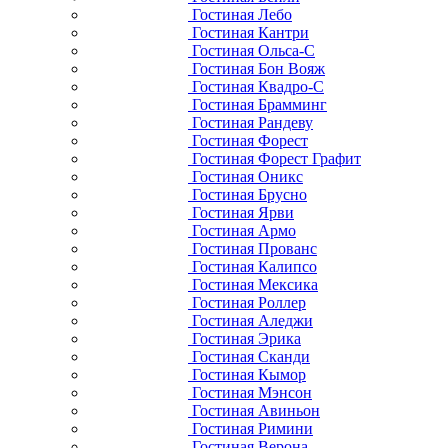
Гостиная Лебо
Гостиная Кантри
Гостиная Ольса-С
Гостиная Бон Вояж
Гостиная Квадро-С
Гостиная Брамминг
Гостиная Рандеву
Гостиная Форест
Гостиная Форест Графит
Гостиная Оникс
Гостиная Брусно
Гостиная Ярви
Гостиная Армо
Гостиная Прованс
Гостиная Калипсо
Гостиная Мексика
Гостиная Роллер
Гостиная Аледжи
Гостиная Эрика
Гостиная Сканди
Гостиная Кымор
Гостиная Мэнсон
Гостиная Авиньон
Гостиная Римини
Гостиная Верона