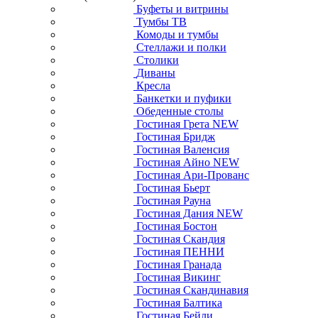
Буфеты и витрины
Тумбы ТВ
Комоды и тумбы
Стеллажи и полки
Столики
Диваны
Кресла
Банкетки и пуфики
Обеденные столы
Гостиная Грета NEW
Гостиная Бридж
Гостиная Валенсия
Гостиная Айно NEW
Гостиная Ари-Прованс
Гостиная Бьерт
Гостиная Рауна
Гостиная Дания NEW
Гостиная Бостон
Гостиная Скандия
Гостиная ПЕННИ
Гостиная Гранада
Гостиная Викинг
Гостиная Скандинавия
Гостиная Балтика
Гостиная Бейли