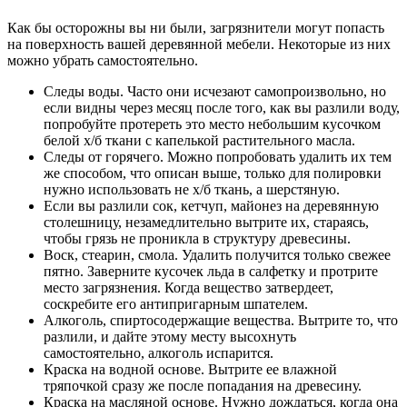
Как бы осторожны вы ни были, загрязнители могут попасть
на поверхность вашей деревянной мебели. Некоторые из них
можно убрать самостоятельно.
Следы воды. Часто они исчезают самопроизвольно, но
если видны через месяц после того, как вы разлили воду,
попробуйте протереть это место небольшим кусочком
белой х/б ткани с капелькой растительного масла.
Следы от горячего. Можно попробовать удалить их тем
же способом, что описан выше, только для полировки
нужно использовать не х/б ткань, а шерстяную.
Если вы разлили сок, кетчуп, майонез на деревянную
столешницу, незамедлительно вытрите их, стараясь,
чтобы грязь не проникла в структуру древесины.
Воск, стеарин, смола. Удалить получится только свежее
пятно. Заверните кусочек льда в салфетку и протрите
место загрязнения. Когда вещество затвердеет,
соскребите его антипригарным шпателем.
Алкоголь, спиртосодержащие вещества. Вытрите то, что
разлили, и дайте этому месту высохнуть
самостоятельно, алкоголь испарится.
Краска на водной основе. Вытрите ее влажной
тряпочкой сразу же после попадания на древесину.
Краска на масляной основе. Нужно дождаться, когда она