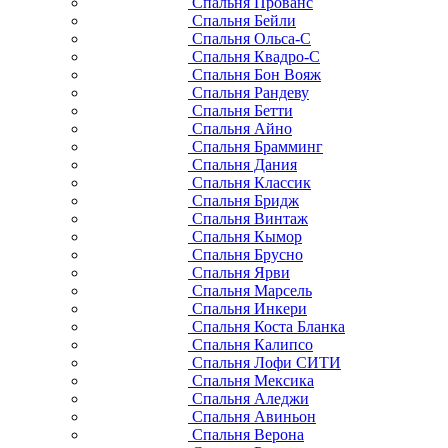
Спальня Прованс
Спальня Бейли
Спальня Ольса-С
Спальня Квадро-С
Спальня Бон Вояж
Спальня Рандеву
Спальня Бетти
Спальня Айно
Спальня Брамминг
Спальня Дания
Спальня Классик
Спальня Бридж
Спальня Винтаж
Спальня Кымор
Спальня Брусно
Спальня Ярви
Спальня Марсель
Спальня Инкери
Спальня Коста Бланка
Спальня Калипсо
Спальня Лофи СИТИ
Спальня Мексика
Спальня Аледжи
Спальня Авиньон
Спальня Верона