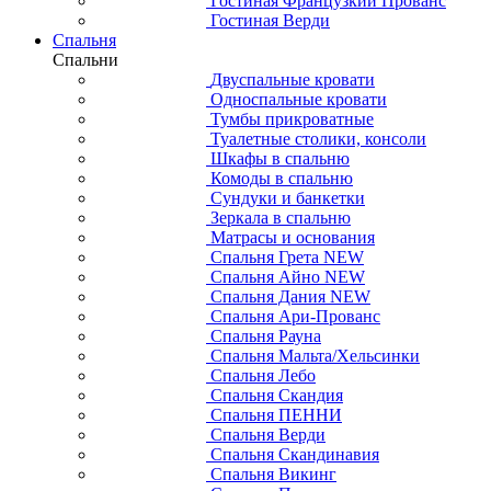
Гостиная Французкий Прованс
Гостиная Верди
Спальня
Спальни
Двуспальные кровати
Односпальные кровати
Тумбы прикроватные
Туалетные столики, консоли
Шкафы в спальню
Комоды в спальню
Сундуки и банкетки
Зеркала в спальню
Матрасы и основания
Спальня Грета NEW
Спальня Айно NEW
Спальня Дания NEW
Спальня Ари-Прованс
Спальня Рауна
Спальня Мальта/Хельсинки
Спальня Лебо
Спальня Скандия
Спальня ПЕННИ
Спальня Верди
Спальня Скандинавия
Спальня Викинг