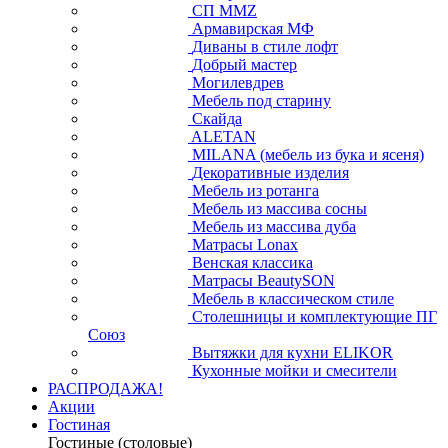
СП ММZ
Армавирская МФ
Диваны в стиле лофт
Добрый мастер
Могилевдрев
Мебель под старину
Скайда
ALETAN
MILANA (мебель из бука и ясеня)
Декоративные изделия
Мебель из ротанга
Мебель из массива сосны
Мебель из массива дуба
Матрасы Lonax
Венская классика
Матрасы BeautySON
Мебель в классическом стиле
Столешницы и комплектующие ПГ
Союз
Вытяжки для кухни ELIKOR
Кухонные мойки и смесители
РАСПРОДАЖА!
Акции
Гостиная
Гостиные (столовые)