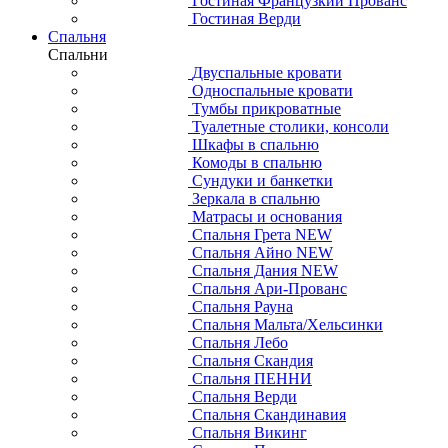
Гостиная Французкий Прованс
Гостиная Верди
Спальня
Спальни
Двуспальные кровати
Односпальные кровати
Тумбы прикроватные
Туалетные столики, консоли
Шкафы в спальню
Комоды в спальню
Сундуки и банкетки
Зеркала в спальню
Матрасы и основания
Спальня Грета NEW
Спальня Айно NEW
Спальня Дания NEW
Спальня Ари-Прованс
Спальня Рауна
Спальня Мальта/Хельсинки
Спальня Лебо
Спальня Скандия
Спальня ПЕННИ
Спальня Верди
Спальня Скандинавия
Спальня Викинг