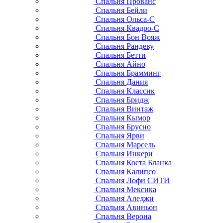
Спальня Прованс
Спальня Бейли
Спальня Ольса-С
Спальня Квадро-С
Спальня Бон Вояж
Спальня Рандеву
Спальня Бетти
Спальня Айно
Спальня Брамминг
Спальня Дания
Спальня Классик
Спальня Бридж
Спальня Винтаж
Спальня Кымор
Спальня Брусно
Спальня Ярви
Спальня Марсель
Спальня Инкери
Спальня Коста Бланка
Спальня Калипсо
Спальня Лофи СИТИ
Спальня Мексика
Спальня Аледжи
Спальня Авиньон
Спальня Верона