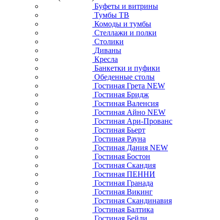
Буфеты и витрины
Тумбы ТВ
Комоды и тумбы
Стеллажи и полки
Столики
Диваны
Кресла
Банкетки и пуфики
Обеденные столы
Гостиная Грета NEW
Гостиная Бридж
Гостиная Валенсия
Гостиная Айно NEW
Гостиная Ари-Прованс
Гостиная Бьерт
Гостиная Рауна
Гостиная Дания NEW
Гостиная Бостон
Гостиная Скандия
Гостиная ПЕННИ
Гостиная Гранада
Гостиная Викинг
Гостиная Скандинавия
Гостиная Балтика
Гостиная Бейли