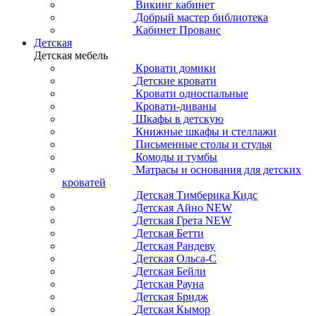
Викинг кабинет
Добрый мастер библиотека
Кабинет Прованс
Детская
Детская мебель
Кровати домики
Детские кровати
Кровати односпальные
Кровати-диваны
Шкафы в детскую
Книжные шкафы и стеллажи
Письменные столы и стулья
Комоды и тумбы
Матрасы и основания для детских
кроватей
Детская Тимберика Кидс
Детская Айно NEW
Детская Грета NEW
Детская Бетти
Детская Рандеву
Детская Ольса-С
Детская Бейли
Детская Рауна
Детская Бридж
Детская Кымор