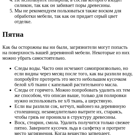
силикон, так как он забивает поры древесины.
Мы не рекомендуем пользоваться также воском для
обработки мебели, так как он придает серый цвет
отделке.
Пятна
Как бы осторожны вы ни были, загрязнители могут попасть
на поверхность вашей деревянной мебели. Некоторые из них
можно убрать самостоятельно.
Следы воды. Часто они исчезают самопроизвольно, но
если видны через месяц после того, как вы разлили воду,
попробуйте протереть это место небольшим кусочком
белой х/б ткани с капелькой растительного масла.
Следы от горячего. Можно попробовать удалить их тем
же способом, что описан выше, только для полировки
нужно использовать не х/б ткань, а шерстяную.
Если вы разлили сок, кетчуп, майонез на деревянную
столешницу, незамедлительно вытрите их, стараясь,
чтобы грязь не проникла в структуру древесины.
Воск, стеарин, смола. Удалить получится только свежее
пятно. Заверните кусочек льда в салфетку и протрите
место загрязнения. Когда вещество затвердеет,