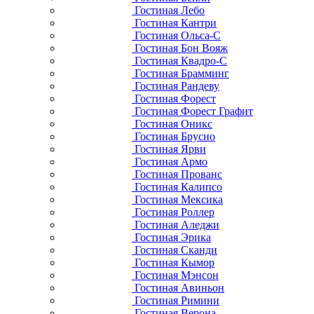
Гостиная Лебо
Гостиная Кантри
Гостиная Ольса-С
Гостиная Бон Вояж
Гостиная Квадро-С
Гостиная Брамминг
Гостиная Рандеву
Гостиная Форест
Гостиная Форест Графит
Гостиная Оникс
Гостиная Брусно
Гостиная Ярви
Гостиная Армо
Гостиная Прованс
Гостиная Калипсо
Гостиная Мексика
Гостиная Роллер
Гостиная Аледжи
Гостиная Эрика
Гостиная Сканди
Гостиная Кымор
Гостиная Мэнсон
Гостиная Авиньон
Гостиная Римини
Гостиная Верона