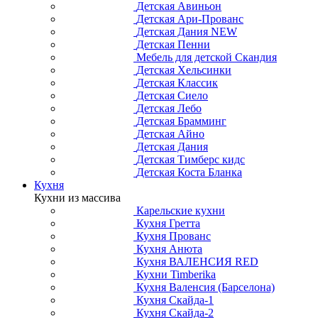
Детская Авиньон
Детская Ари-Прованс
Детская Дания NEW
Детская Пенни
Мебель для детской Скандия
Детская Хельсинки
Детская Классик
Детская Сиело
Детская Лебо
Детская Брамминг
Детская Айно
Детская Дания
Детская Тимберс кидс
Детская Коста Бланка
Кухня
Кухни из массива
Карельские кухни
Кухня Гретта
Кухня Прованс
Кухня Анюта
Кухня ВАЛЕНСИЯ RED
Кухни Timberika
Кухня Валенсия (Барселона)
Кухня Скайда-1
Кухня Скайда-2