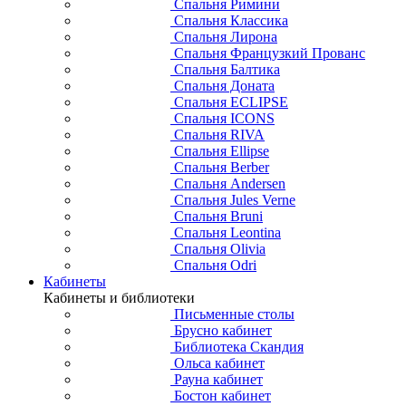
Спальня Римини
Спальня Классика
Спальня Лирона
Спальня Французкий Прованс
Спальня Балтика
Спальня Доната
Спальня ECLIPSE
Спальня ICONS
Спальня RIVA
Спальня Ellipse
Спальня Berber
Спальня Andersen
Спальня Jules Verne
Спальня Bruni
Спальня Leontina
Спальня Olivia
Спальня Odri
Кабинеты
Кабинеты и библиотеки
Письменные столы
Брусно кабинет
Библиотека Скандия
Ольса кабинет
Рауна кабинет
Бостон кабинет