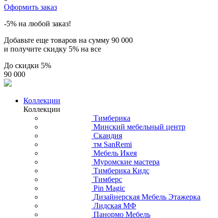
Оформить заказ
-5% на любой заказ!
Добавьте еще товаров на сумму
90 000
и получите скидку
5% на все
До скидки
5%
90 000
Коллекции
Коллекции
Тимберика
Минский мебельный центр
Скандия
тм SanRemi
Мебель Икея
Муромские мастера
Тимберика Кидс
Тимберс
Pin Magic
Дизайнерская Мебель Этажерка
Лидская МФ
Панормо Мебель