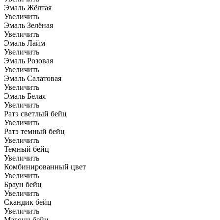
Эмаль Жёлтая
Увеличить
Эмаль Зелёная
Увеличить
Эмаль Лайм
Увеличить
Эмаль Розовая
Увеличить
Эмаль Салатовая
Увеличить
Эмаль Белая
Увеличить
Ратэ светлый бейц
Увеличить
Ратэ темный бейц
Увеличить
Темный бейц
Увеличить
Комбинированный цвет
Увеличить
Браун бейц
Увеличить
Скандик бейц
Увеличить
Магони бейц