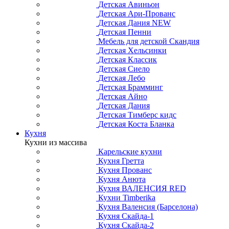
Детская Авиньон
Детская Ари-Прованс
Детская Дания NEW
Детская Пенни
Мебель для детской Скандия
Детская Хельсинки
Детская Классик
Детская Сиело
Детская Лебо
Детская Брамминг
Детская Айно
Детская Дания
Детская Тимберс кидс
Детская Коста Бланка
Кухня
Кухни из массива
Карельские кухни
Кухня Гретта
Кухня Прованс
Кухня Анюта
Кухня ВАЛЕНСИЯ RED
Кухни Timberika
Кухня Валенсия (Барселона)
Кухня Скайда-1
Кухня Скайда-2