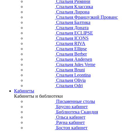
Спальня Римини
Спальня Классика
Спальня Лирона
Спальня Французкий Прованс
Спальня Балтика
Спальня Доната
Спальня ECLIPSE
Спальня ICONS
Спальня RIVA
Спальня Ellipse
Спальня Berber
Спальня Andersen
Спальня Jules Verne
Спальня Bruni
Спальня Leontina
Спальня Olivia
Спальня Odri
Кабинеты
Кабинеты и библиотеки
Письменные столы
Брусно кабинет
Библиотека Скандия
Ольса кабинет
Рауна кабинет
Бостон кабинет