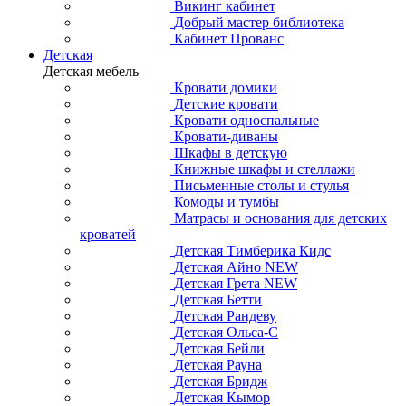
Викинг кабинет
Добрый мастер библиотека
Кабинет Прованс
Детская
Детская мебель
Кровати домики
Детские кровати
Кровати односпальные
Кровати-диваны
Шкафы в детскую
Книжные шкафы и стеллажи
Письменные столы и стулья
Комоды и тумбы
Матрасы и основания для детских
кроватей
Детская Тимберика Кидс
Детская Айно NEW
Детская Грета NEW
Детская Бетти
Детская Рандеву
Детская Ольса-С
Детская Бейли
Детская Рауна
Детская Бридж
Детская Кымор