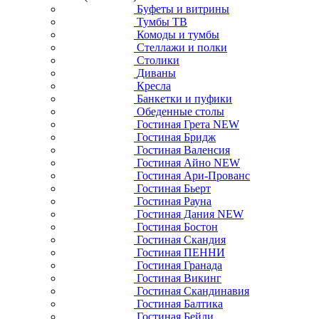
Буфеты и витрины
Тумбы ТВ
Комоды и тумбы
Стеллажи и полки
Столики
Диваны
Кресла
Банкетки и пуфики
Обеденные столы
Гостиная Грета NEW
Гостиная Бридж
Гостиная Валенсия
Гостиная Айно NEW
Гостиная Ари-Прованс
Гостиная Бьерт
Гостиная Рауна
Гостиная Дания NEW
Гостиная Бостон
Гостиная Скандия
Гостиная ПЕННИ
Гостиная Гранада
Гостиная Викинг
Гостиная Скандинавия
Гостиная Балтика
Гостиная Бейли