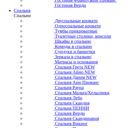
Гостиная Французкий Прованс
Гостиная Верди
Спальня
Спальни
Двуспальные кровати
Односпальные кровати
Тумбы прикроватные
Туалетные столики, консоли
Шкафы в спальню
Комоды в спальню
Сундуки и банкетки
Зеркала в спальню
Матрасы и основания
Спальня Грета NEW
Спальня Айно NEW
Спальня Дания NEW
Спальня Ари-Прованс
Спальня Рауна
Спальня Мальта/Хельсинки
Спальня Лебо
Спальня Скандия
Спальня ПЕННИ
Спальня Верди
Спальня Скандинавия
Спальня Викинг