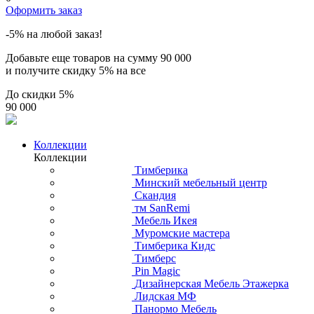
Оформить заказ
-5% на любой заказ!
Добавьте еще товаров на сумму
90 000
и получите скидку
5% на все
До скидки
5%
90 000
Коллекции
Коллекции
Тимберика
Минский мебельный центр
Скандия
тм SanRemi
Мебель Икея
Муромские мастера
Тимберика Кидс
Тимберс
Pin Magic
Дизайнерская Мебель Этажерка
Лидская МФ
Панормо Мебель