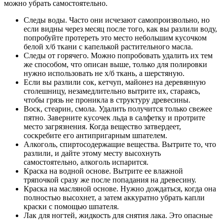
можно убрать самостоятельно.
Следы воды. Часто они исчезают самопроизвольно, но
если видны через месяц после того, как вы разлили воду,
попробуйте протереть это место небольшим кусочком
белой х/б ткани с капелькой растительного масла.
Следы от горячего. Можно попробовать удалить их тем
же способом, что описан выше, только для полировки
нужно использовать не х/б ткань, а шерстяную.
Если вы разлили сок, кетчуп, майонез на деревянную
столешницу, незамедлительно вытрите их, стараясь,
чтобы грязь не проникла в структуру древесины.
Воск, стеарин, смола. Удалить получится только свежее
пятно. Заверните кусочек льда в салфетку и протрите
место загрязнения. Когда вещество затвердеет,
соскребите его антипригарным шпателем.
Алкоголь, спиртосодержащие вещества. Вытрите то, что
разлили, и дайте этому месту высохнуть
самостоятельно, алкоголь испарится.
Краска на водной основе. Вытрите ее влажной
тряпочкой сразу же после попадания на древесину.
Краска на масляной основе. Нужно дождаться, когда она
полностью высохнет, а затем аккуратно убрать капли
краски с помощью шпателя.
Лак для ногтей, жидкость для снятия лака. Это опасные