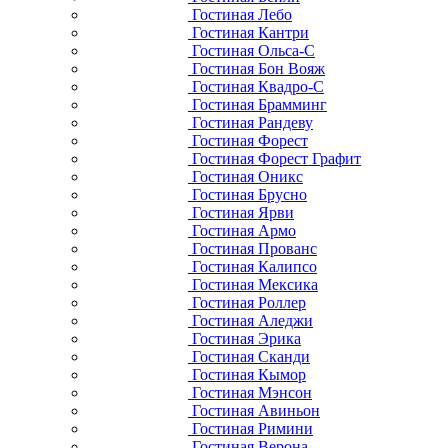
Гостиная Лебо
Гостиная Кантри
Гостиная Ольса-С
Гостиная Бон Вояж
Гостиная Квадро-С
Гостиная Брамминг
Гостиная Рандеву
Гостиная Форест
Гостиная Форест Графит
Гостиная Оникс
Гостиная Брусно
Гостиная Ярви
Гостиная Армо
Гостиная Прованс
Гостиная Калипсо
Гостиная Мексика
Гостиная Роллер
Гостиная Аледжи
Гостиная Эрика
Гостиная Сканди
Гостиная Кымор
Гостиная Мэнсон
Гостиная Авиньон
Гостиная Римини
Гостиная Верона