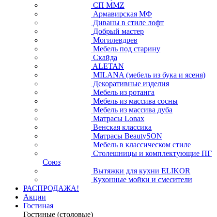
СП ММZ
Армавирская МФ
Диваны в стиле лофт
Добрый мастер
Могилевдрев
Мебель под старину
Скайда
ALETAN
MILANA (мебель из бука и ясеня)
Декоративные изделия
Мебель из ротанга
Мебель из массива сосны
Мебель из массива дуба
Матрасы Lonax
Венская классика
Матрасы BeautySON
Мебель в классическом стиле
Столешницы и комплектующие ПГ
Союз
Вытяжки для кухни ELIKOR
Кухонные мойки и смесители
РАСПРОДАЖА!
Акции
Гостиная
Гостиные (столовые)