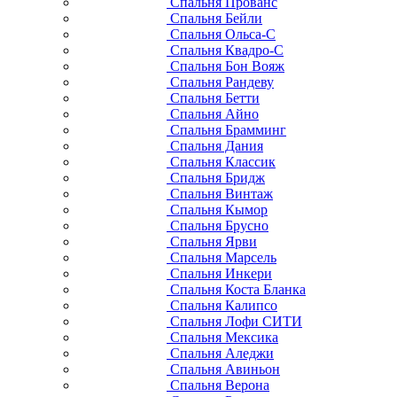
Спальня Прованс
Спальня Бейли
Спальня Ольса-С
Спальня Квадро-С
Спальня Бон Вояж
Спальня Рандеву
Спальня Бетти
Спальня Айно
Спальня Брамминг
Спальня Дания
Спальня Классик
Спальня Бридж
Спальня Винтаж
Спальня Кымор
Спальня Брусно
Спальня Ярви
Спальня Марсель
Спальня Инкери
Спальня Коста Бланка
Спальня Калипсо
Спальня Лофи СИТИ
Спальня Мексика
Спальня Аледжи
Спальня Авиньон
Спальня Верона