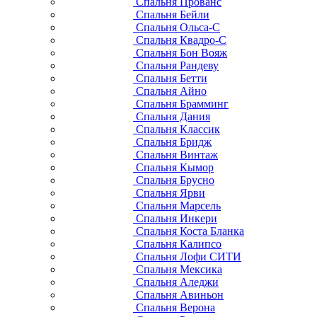
Спальня Прованс
Спальня Бейли
Спальня Ольса-С
Спальня Квадро-С
Спальня Бон Вояж
Спальня Рандеву
Спальня Бетти
Спальня Айно
Спальня Брамминг
Спальня Дания
Спальня Классик
Спальня Бридж
Спальня Винтаж
Спальня Кымор
Спальня Брусно
Спальня Ярви
Спальня Марсель
Спальня Инкери
Спальня Коста Бланка
Спальня Калипсо
Спальня Лофи СИТИ
Спальня Мексика
Спальня Аледжи
Спальня Авиньон
Спальня Верона