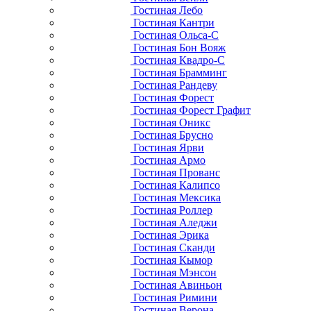
Гостиная Лебо
Гостиная Кантри
Гостиная Ольса-С
Гостиная Бон Вояж
Гостиная Квадро-С
Гостиная Брамминг
Гостиная Рандеву
Гостиная Форест
Гостиная Форест Графит
Гостиная Оникс
Гостиная Брусно
Гостиная Ярви
Гостиная Армо
Гостиная Прованс
Гостиная Калипсо
Гостиная Мексика
Гостиная Роллер
Гостиная Аледжи
Гостиная Эрика
Гостиная Сканди
Гостиная Кымор
Гостиная Мэнсон
Гостиная Авиньон
Гостиная Римини
Гостиная Верона