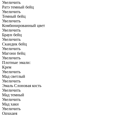
Увеличить
Ратэ темный бейц
Увеличить
Темный бейц
Увеличить
Комбинированный цвет
Увеличить
Браун бейц
Увеличить
Скандик бейц
Увеличить
Магони бейц
Увеличить
Плотные эмали:
Крем
Увеличить
Мад светлый
Увеличить
Эмаль Слоновая кость
Увеличить
Мад темный
Увеличить
Мад хаки
Увеличить
Орхидея