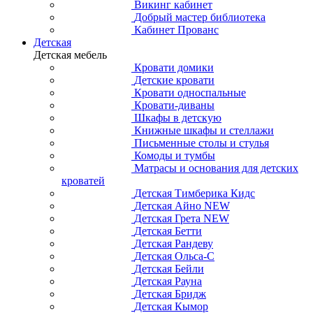
Викинг кабинет
Добрый мастер библиотека
Кабинет Прованс
Детская
Детская мебель
Кровати домики
Детские кровати
Кровати односпальные
Кровати-диваны
Шкафы в детскую
Книжные шкафы и стеллажи
Письменные столы и стулья
Комоды и тумбы
Матрасы и основания для детских
кроватей
Детская Тимберика Кидс
Детская Айно NEW
Детская Грета NEW
Детская Бетти
Детская Рандеву
Детская Ольса-С
Детская Бейли
Детская Рауна
Детская Бридж
Детская Кымор