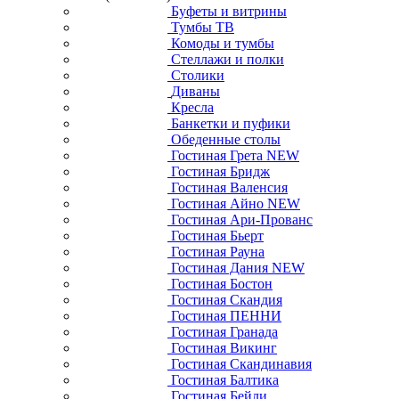
Буфеты и витрины
Тумбы ТВ
Комоды и тумбы
Стеллажи и полки
Столики
Диваны
Кресла
Банкетки и пуфики
Обеденные столы
Гостиная Грета NEW
Гостиная Бридж
Гостиная Валенсия
Гостиная Айно NEW
Гостиная Ари-Прованс
Гостиная Бьерт
Гостиная Рауна
Гостиная Дания NEW
Гостиная Бостон
Гостиная Скандия
Гостиная ПЕННИ
Гостиная Гранада
Гостиная Викинг
Гостиная Скандинавия
Гостиная Балтика
Гостиная Бейли