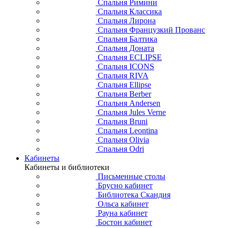
Спальня Римини
Спальня Классика
Спальня Лирона
Спальня Французкий Прованс
Спальня Балтика
Спальня Доната
Спальня ECLIPSE
Спальня ICONS
Спальня RIVA
Спальня Ellipse
Спальня Berber
Спальня Andersen
Спальня Jules Verne
Спальня Bruni
Спальня Leontina
Спальня Olivia
Спальня Odri
Кабинеты
Кабинеты и библиотеки
Письменные столы
Брусно кабинет
Библиотека Скандия
Ольса кабинет
Рауна кабинет
Бостон кабинет