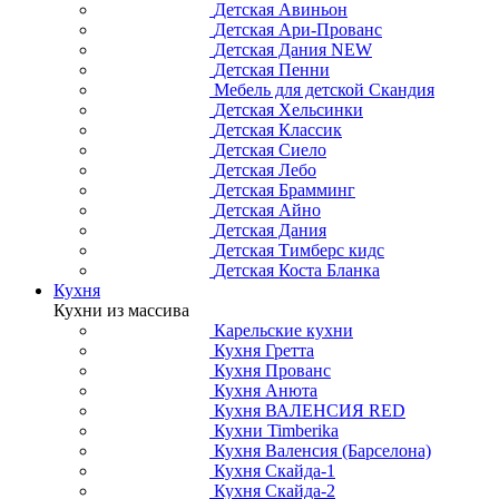
Детская Авиньон
Детская Ари-Прованс
Детская Дания NEW
Детская Пенни
Мебель для детской Скандия
Детская Хельсинки
Детская Классик
Детская Сиело
Детская Лебо
Детская Брамминг
Детская Айно
Детская Дания
Детская Тимберс кидс
Детская Коста Бланка
Кухня
Кухни из массива
Карельские кухни
Кухня Гретта
Кухня Прованс
Кухня Анюта
Кухня ВАЛЕНСИЯ RED
Кухни Timberika
Кухня Валенсия (Барселона)
Кухня Скайда-1
Кухня Скайда-2