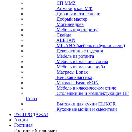
СП ММZ
Армавирская МФ
Диваны в стиле лофт
Добрый мастер
Могилевдрев
Мебель под старину
Скайда
ALETAN
MILANA (мебель из бука и ясеня)
Декоративные изделия
Мебель из ротанга
Мебель из массива сосны
Мебель из массива дуба
Матрасы Lonax
Венская классика
Матрасы BeautySON
Мебель в классическом стиле
Столешницы и комплектующие ПГ
Союз
Вытяжки для кухни ELIKOR
Кухонные мойки и смесители
РАСПРОДАЖА!
Акции
Гостиная
Гостиные (столовые)