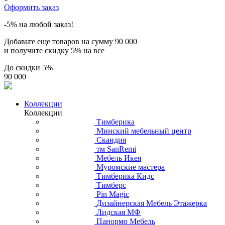
Оформить заказ
-5% на любой заказ!
Добавьте еще товаров на сумму
90 000
и получите скидку
5% на все
До скидки
5%
90 000
Коллекции
Коллекции
Тимберика
Минский мебельный центр
Скандия
тм SanRemi
Мебель Икея
Муромские мастера
Тимберика Кидс
Тимберс
Pin Magic
Дизайнерская Мебель Этажерка
Лидская МФ
Панормо Мебель