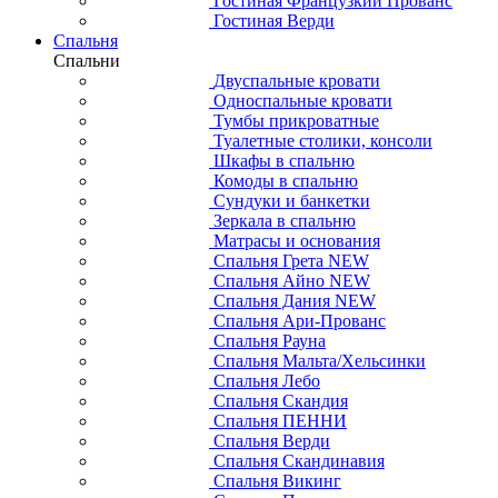
Гостиная Французкий Прованс
Гостиная Верди
Спальня
Спальни
Двуспальные кровати
Односпальные кровати
Тумбы прикроватные
Туалетные столики, консоли
Шкафы в спальню
Комоды в спальню
Сундуки и банкетки
Зеркала в спальню
Матрасы и основания
Спальня Грета NEW
Спальня Айно NEW
Спальня Дания NEW
Спальня Ари-Прованс
Спальня Рауна
Спальня Мальта/Хельсинки
Спальня Лебо
Спальня Скандия
Спальня ПЕННИ
Спальня Верди
Спальня Скандинавия
Спальня Викинг