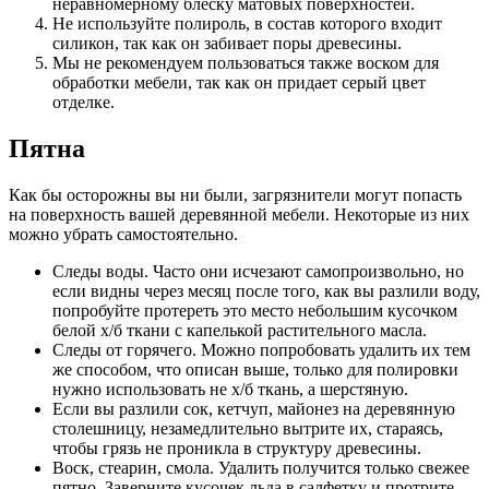
неравномерному блеску матовых поверхностей.
Не используйте полироль, в состав которого входит
силикон, так как он забивает поры древесины.
Мы не рекомендуем пользоваться также воском для
обработки мебели, так как он придает серый цвет
отделке.
Пятна
Как бы осторожны вы ни были, загрязнители могут попасть
на поверхность вашей деревянной мебели. Некоторые из них
можно убрать самостоятельно.
Следы воды. Часто они исчезают самопроизвольно, но
если видны через месяц после того, как вы разлили воду,
попробуйте протереть это место небольшим кусочком
белой х/б ткани с капелькой растительного масла.
Следы от горячего. Можно попробовать удалить их тем
же способом, что описан выше, только для полировки
нужно использовать не х/б ткань, а шерстяную.
Если вы разлили сок, кетчуп, майонез на деревянную
столешницу, незамедлительно вытрите их, стараясь,
чтобы грязь не проникла в структуру древесины.
Воск, стеарин, смола. Удалить получится только свежее
пятно. Заверните кусочек льда в салфетку и протрите