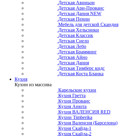
Детская Авиньон
Детская Ари-Прованс
Детская Дания NEW
Детская Пенни
Мебель для детской Скандия
Детская Хельсинки
Детская Классик
Детская Сиело
Детская Лебо
Детская Брамминг
Детская Айно
Детская Дания
Детская Тимберс кидс
Детская Коста Бланка
Кухня
Кухни из массива
Карельские кухни
Кухня Гретта
Кухня Прованс
Кухня Анюта
Кухня ВАЛЕНСИЯ RED
Кухни Timberika
Кухня Валенсия (Барселона)
Кухня Скайда-1
Кухня Скайда-2