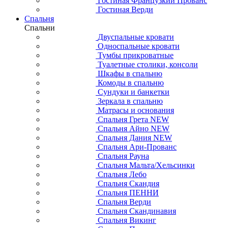
Гостиная Французкий Прованс
Гостиная Верди
Спальня
Спальни
Двуспальные кровати
Односпальные кровати
Тумбы прикроватные
Туалетные столики, консоли
Шкафы в спальню
Комоды в спальню
Сундуки и банкетки
Зеркала в спальню
Матрасы и основания
Спальня Грета NEW
Спальня Айно NEW
Спальня Дания NEW
Спальня Ари-Прованс
Спальня Рауна
Спальня Мальта/Хельсинки
Спальня Лебо
Спальня Скандия
Спальня ПЕННИ
Спальня Верди
Спальня Скандинавия
Спальня Викинг