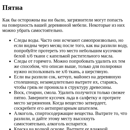
Пятна
Как бы осторожны вы ни были, загрязнители могут попасть
на поверхность вашей деревянной мебели. Некоторые из них
можно убрать самостоятельно.
Следы воды. Часто они исчезают самопроизвольно, но
если видны через месяц после того, как вы разлили воду,
попробуйте протереть это место небольшим кусочком
белой х/б ткани с капелькой растительного масла.
Следы от горячего. Можно попробовать удалить их тем
же способом, что описан выше, только для полировки
нужно использовать не х/б ткань, а шерстяную.
Если вы разлили сок, кетчуп, майонез на деревянную
столешницу, незамедлительно вытрите их, стараясь,
чтобы грязь не проникла в структуру древесины.
Воск, стеарин, смола. Удалить получится только свежее
пятно. Заверните кусочек льда в салфетку и протрите
место загрязнения. Когда вещество затвердеет,
соскребите его антипригарным шпателем.
Алкоголь, спиртосодержащие вещества. Вытрите то, что
разлили, и дайте этому месту высохнуть
самостоятельно, алкоголь испарится.
Краска на водной основе. Вытрите ее влажной