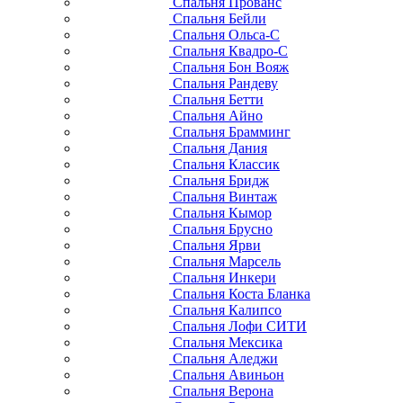
Спальня Прованс
Спальня Бейли
Спальня Ольса-С
Спальня Квадро-С
Спальня Бон Вояж
Спальня Рандеву
Спальня Бетти
Спальня Айно
Спальня Брамминг
Спальня Дания
Спальня Классик
Спальня Бридж
Спальня Винтаж
Спальня Кымор
Спальня Брусно
Спальня Ярви
Спальня Марсель
Спальня Инкери
Спальня Коста Бланка
Спальня Калипсо
Спальня Лофи СИТИ
Спальня Мексика
Спальня Аледжи
Спальня Авиньон
Спальня Верона