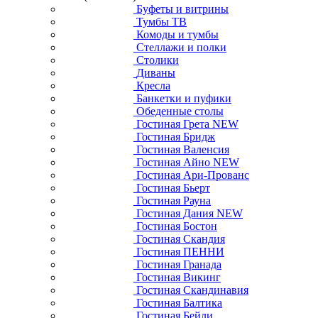
Буфеты и витрины
Тумбы ТВ
Комоды и тумбы
Стеллажи и полки
Столики
Диваны
Кресла
Банкетки и пуфики
Обеденные столы
Гостиная Грета NEW
Гостиная Бридж
Гостиная Валенсия
Гостиная Айно NEW
Гостиная Ари-Прованс
Гостиная Бьерт
Гостиная Рауна
Гостиная Дания NEW
Гостиная Бостон
Гостиная Скандия
Гостиная ПЕННИ
Гостиная Гранада
Гостиная Викинг
Гостиная Скандинавия
Гостиная Балтика
Гостиная Бейли