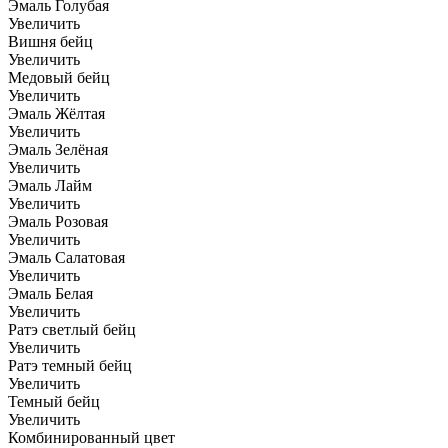
Эмаль Голубая
Увеличить
Вишня бейц
Увеличить
Медовый бейц
Увеличить
Эмаль Жёлтая
Увеличить
Эмаль Зелёная
Увеличить
Эмаль Лайм
Увеличить
Эмаль Розовая
Увеличить
Эмаль Салатовая
Увеличить
Эмаль Белая
Увеличить
Ратэ светлый бейц
Увеличить
Ратэ темный бейц
Увеличить
Темный бейц
Увеличить
Комбинированный цвет