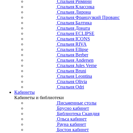
Спальня Римини
Спальня Классика
Спальня Лирона
Спальня Французкий Прованс
Спальня Балтика
Спальня Доната
Спальня ECLIPSE
Спальня ICONS
Спальня RIVA
Спальня Ellipse
Спальня Berber
Спальня Andersen
Спальня Jules Verne
Спальня Bruni
Спальня Leontina
Спальня Olivia
Спальня Odri
Кабинеты
Кабинеты и библиотеки
Письменные столы
Брусно кабинет
Библиотека Скандия
Ольса кабинет
Рауна кабинет
Бостон кабинет