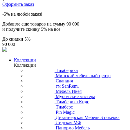
Оформить заказ
-5% на любой заказ!
Добавьте еще товаров на сумму
90 000
и получите скидку
5% на все
До скидки
5%
90 000
Коллекции
Коллекции
Тимберика
Минский мебельный центр
Скандия
тм SanRemi
Мебель Икея
Муромские мастера
Тимберика Кидс
Тимберс
Pin Magic
Дизайнерская Мебель Этажерка
Лидская МФ
Панормо Мебель