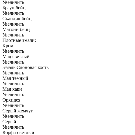
Увеличить
Браун бейц
Увеличить
Скандик бейц
Увеличить
Магони бейц
Увеличить
Плотные эмали:
Крем
Увеличить
Мад светлый
Увеличить
Эмаль Слоновая кость
Увеличить
Мад темный
Увеличить
Мад хаки
Увеличить
Орхидея
Увеличить
Серый жемчуг
Увеличить
Серый
Увеличить
Корфи светлый