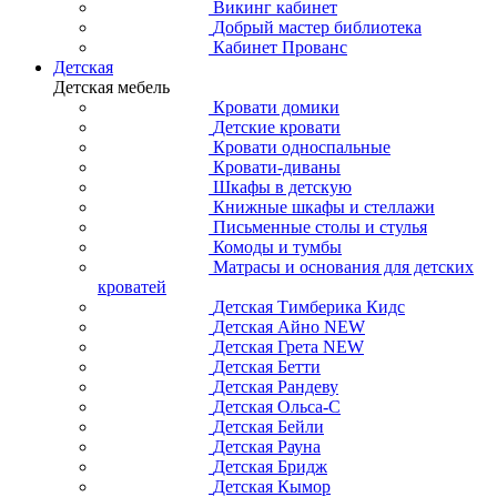
Викинг кабинет
Добрый мастер библиотека
Кабинет Прованс
Детская
Детская мебель
Кровати домики
Детские кровати
Кровати односпальные
Кровати-диваны
Шкафы в детскую
Книжные шкафы и стеллажи
Письменные столы и стулья
Комоды и тумбы
Матрасы и основания для детских
кроватей
Детская Тимберика Кидс
Детская Айно NEW
Детская Грета NEW
Детская Бетти
Детская Рандеву
Детская Ольса-С
Детская Бейли
Детская Рауна
Детская Бридж
Детская Кымор