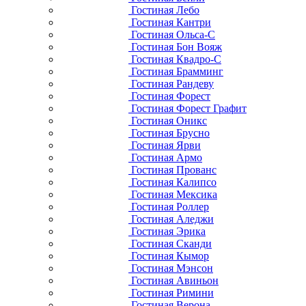
Гостиная Лебо
Гостиная Кантри
Гостиная Ольса-С
Гостиная Бон Вояж
Гостиная Квадро-С
Гостиная Брамминг
Гостиная Рандеву
Гостиная Форест
Гостиная Форест Графит
Гостиная Оникс
Гостиная Брусно
Гостиная Ярви
Гостиная Армо
Гостиная Прованс
Гостиная Калипсо
Гостиная Мексика
Гостиная Роллер
Гостиная Аледжи
Гостиная Эрика
Гостиная Сканди
Гостиная Кымор
Гостиная Мэнсон
Гостиная Авиньон
Гостиная Римини
Гостиная Верона