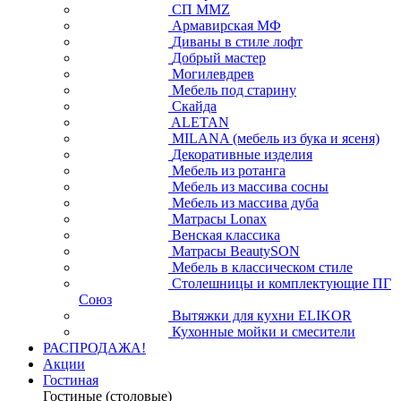
СП ММZ
Армавирская МФ
Диваны в стиле лофт
Добрый мастер
Могилевдрев
Мебель под старину
Скайда
ALETAN
MILANA (мебель из бука и ясеня)
Декоративные изделия
Мебель из ротанга
Мебель из массива сосны
Мебель из массива дуба
Матрасы Lonax
Венская классика
Матрасы BeautySON
Мебель в классическом стиле
Столешницы и комплектующие ПГ
Союз
Вытяжки для кухни ELIKOR
Кухонные мойки и смесители
РАСПРОДАЖА!
Акции
Гостиная
Гостиные (столовые)