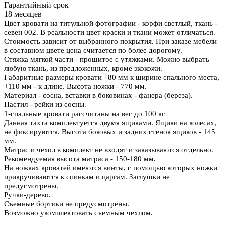
Гарантийный срок
18 месяцев
Цвет кровати на титульной фотографии - корфи светлый, ткань -
севен 002. В реальности цвет краски и ткани может отличаться.
Стоимость зависит от выбранного покрытия. При заказе мебели
в составном цвете цена считается по более дорогому.
Стяжка мягкой части - прошитое с утяжками. Можно выбрать
любую ткань, из предложенных, кроме экокожи.
Габаритные размеры кровати +80 мм к ширине спального места,
+110 мм - к длине. Высота ножки - 770 мм.
Материал - сосна, вставки в боковинах - фанера (береза).
Настил - рейки из сосны.
1-спальные кровати рассчитаны на вес до 100 кг
Данная тахта комплектуется двумя ящиками. Ящики на колесах,
не фиксируются. Высота боковых и задних стенок ящиков - 145
мм.
Матрас и чехол в комплект не входят и заказываются отдельно.
Рекомендуемая высота матраса - 150-180 мм
.
На ножках кроватей имеются винты, с помощью которых ножки
прикручиваются к спинкам и царгам. Заглушки не
предусмотрены.
Ручки-дерево.
Съемные бортики не предусмотрены.
Возможно укомплектовать съемным чехлом.