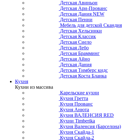
Детская Авиньон
Детская Ари-Прованс
Детская Дания NEW
Детская Пенни
Мебель для детской Скандия
Детская Хельсинки
Детская Классик
Детская Сиело
Детская Лебо
Детская Брамминг
Детская Айно
Детская Дания
Детская Тимберс кидс
Детская Коста Бланка
Кухня
Кухни из массива
Карельские кухни
Кухня Гретта
Кухня Прованс
Кухня Анюта
Кухня ВАЛЕНСИЯ RED
Кухни Timberika
Кухня Валенсия (Барселона)
Кухня Скайда-1
Кухня Скайда-2