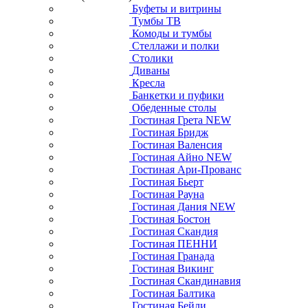
Буфеты и витрины
Тумбы ТВ
Комоды и тумбы
Стеллажи и полки
Столики
Диваны
Кресла
Банкетки и пуфики
Обеденные столы
Гостиная Грета NEW
Гостиная Бридж
Гостиная Валенсия
Гостиная Айно NEW
Гостиная Ари-Прованс
Гостиная Бьерт
Гостиная Рауна
Гостиная Дания NEW
Гостиная Бостон
Гостиная Скандия
Гостиная ПЕННИ
Гостиная Гранада
Гостиная Викинг
Гостиная Скандинавия
Гостиная Балтика
Гостиная Бейли