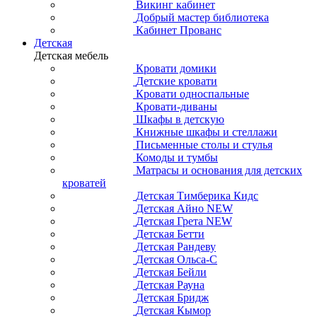
Викинг кабинет
Добрый мастер библиотека
Кабинет Прованс
Детская
Детская мебель
Кровати домики
Детские кровати
Кровати односпальные
Кровати-диваны
Шкафы в детскую
Книжные шкафы и стеллажи
Письменные столы и стулья
Комоды и тумбы
Матрасы и основания для детских
кроватей
Детская Тимберика Кидс
Детская Айно NEW
Детская Грета NEW
Детская Бетти
Детская Рандеву
Детская Ольса-С
Детская Бейли
Детская Рауна
Детская Бридж
Детская Кымор