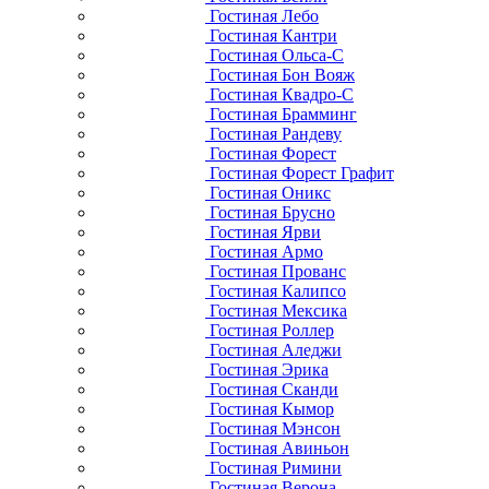
Гостиная Лебо
Гостиная Кантри
Гостиная Ольса-С
Гостиная Бон Вояж
Гостиная Квадро-С
Гостиная Брамминг
Гостиная Рандеву
Гостиная Форест
Гостиная Форест Графит
Гостиная Оникс
Гостиная Брусно
Гостиная Ярви
Гостиная Армо
Гостиная Прованс
Гостиная Калипсо
Гостиная Мексика
Гостиная Роллер
Гостиная Аледжи
Гостиная Эрика
Гостиная Сканди
Гостиная Кымор
Гостиная Мэнсон
Гостиная Авиньон
Гостиная Римини
Гостиная Верона