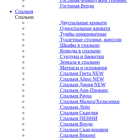
Гостиная Французкий Прованс
Гостиная Верди
Спальня
Спальни
Двуспальные кровати
Односпальные кровати
Тумбы прикроватные
Туалетные столики, консоли
Шкафы в спальню
Комоды в спальню
Сундуки и банкетки
Зеркала в спальню
Матрасы и основания
Спальня Грета NEW
Спальня Айно NEW
Спальня Дания NEW
Спальня Ари-Прованс
Спальня Рауна
Спальня Мальта/Хельсинки
Спальня Лебо
Спальня Скандия
Спальня ПЕННИ
Спальня Верди
Спальня Скандинавия
Спальня Викинг