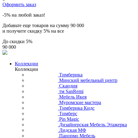
Оформить заказ
-5% на любой заказ!
Добавьте еще товаров на сумму
90 000
и получите скидку
5% на все
До скидки
5%
90 000
Коллекции
Коллекции
Тимберика
Минский мебельный центр
Скандия
тм SanRemi
Мебель Икея
Муромские мастера
Тимберика Кидс
Тимберс
Pin Magic
Дизайнерская Мебель Этажерка
Лидская МФ
Панормо Мебель