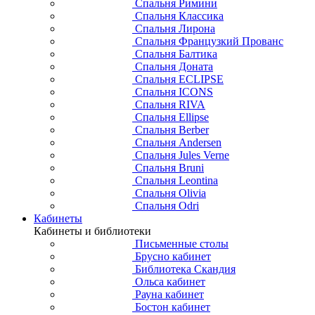
Спальня Римини
Спальня Классика
Спальня Лирона
Спальня Французкий Прованс
Спальня Балтика
Спальня Доната
Спальня ECLIPSE
Спальня ICONS
Спальня RIVA
Спальня Ellipse
Спальня Berber
Спальня Andersen
Спальня Jules Verne
Спальня Bruni
Спальня Leontina
Спальня Olivia
Спальня Odri
Кабинеты
Кабинеты и библиотеки
Письменные столы
Брусно кабинет
Библиотека Скандия
Ольса кабинет
Рауна кабинет
Бостон кабинет