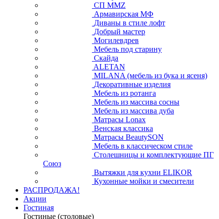
СП ММZ
Армавирская МФ
Диваны в стиле лофт
Добрый мастер
Могилевдрев
Мебель под старину
Скайда
ALETAN
MILANA (мебель из бука и ясеня)
Декоративные изделия
Мебель из ротанга
Мебель из массива сосны
Мебель из массива дуба
Матрасы Lonax
Венская классика
Матрасы BeautySON
Мебель в классическом стиле
Столешницы и комплектующие ПГ
Союз
Вытяжки для кухни ELIKOR
Кухонные мойки и смесители
РАСПРОДАЖА!
Акции
Гостиная
Гостиные (столовые)