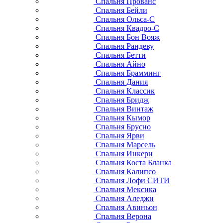
Спальня Прованс
Спальня Бейли
Спальня Ольса-С
Спальня Квадро-С
Спальня Бон Вояж
Спальня Рандеву
Спальня Бетти
Спальня Айно
Спальня Брамминг
Спальня Дания
Спальня Классик
Спальня Бридж
Спальня Винтаж
Спальня Кымор
Спальня Брусно
Спальня Ярви
Спальня Марсель
Спальня Инкери
Спальня Коста Бланка
Спальня Калипсо
Спальня Лофи СИТИ
Спальня Мексика
Спальня Аледжи
Спальня Авиньон
Спальня Верона