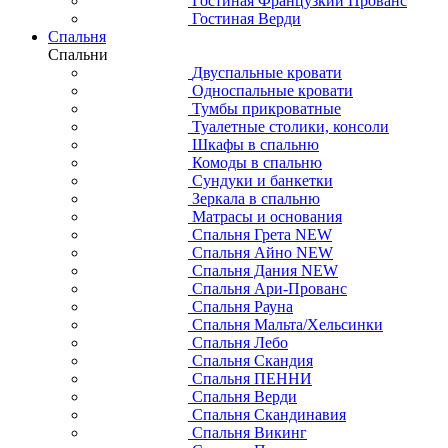
Гостиная Французкий Прованс
Гостиная Верди
Спальня
Спальни
Двуспальные кровати
Односпальные кровати
Тумбы прикроватные
Туалетные столики, консоли
Шкафы в спальню
Комоды в спальню
Сундуки и банкетки
Зеркала в спальню
Матрасы и основания
Спальня Грета NEW
Спальня Айно NEW
Спальня Дания NEW
Спальня Ари-Прованс
Спальня Рауна
Спальня Мальта/Хельсинки
Спальня Лебо
Спальня Скандия
Спальня ПЕННИ
Спальня Верди
Спальня Скандинавия
Спальня Викинг