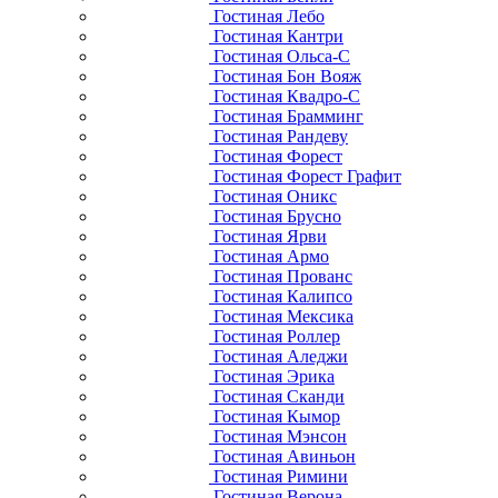
Гостиная Лебо
Гостиная Кантри
Гостиная Ольса-С
Гостиная Бон Вояж
Гостиная Квадро-С
Гостиная Брамминг
Гостиная Рандеву
Гостиная Форест
Гостиная Форест Графит
Гостиная Оникс
Гостиная Брусно
Гостиная Ярви
Гостиная Армо
Гостиная Прованс
Гостиная Калипсо
Гостиная Мексика
Гостиная Роллер
Гостиная Аледжи
Гостиная Эрика
Гостиная Сканди
Гостиная Кымор
Гостиная Мэнсон
Гостиная Авиньон
Гостиная Римини
Гостиная Верона