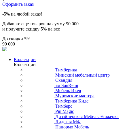
Оформить заказ
-5% на любой заказ!
Добавьте еще товаров на сумму
90 000
и получите скидку
5% на все
До скидки
5%
90 000
Коллекции
Коллекции
Тимберика
Минский мебельный центр
Скандия
тм SanRemi
Мебель Икея
Муромские мастера
Тимберика Кидс
Тимберс
Pin Magic
Дизайнерская Мебель Этажерка
Лидская МФ
Панормо Мебель