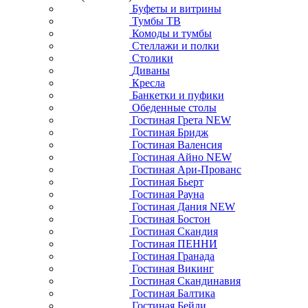
Буфеты и витрины
Тумбы ТВ
Комоды и тумбы
Стеллажи и полки
Столики
Диваны
Кресла
Банкетки и пуфики
Обеденные столы
Гостиная Грета NEW
Гостиная Бридж
Гостиная Валенсия
Гостиная Айно NEW
Гостиная Ари-Прованс
Гостиная Бьерт
Гостиная Рауна
Гостиная Дания NEW
Гостиная Бостон
Гостиная Скандия
Гостиная ПЕННИ
Гостиная Гранада
Гостиная Викинг
Гостиная Скандинавия
Гостиная Балтика
Гостиная Бейли