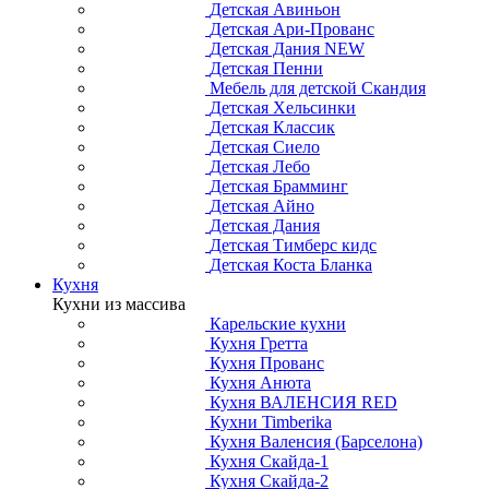
Детская Авиньон
Детская Ари-Прованс
Детская Дания NEW
Детская Пенни
Мебель для детской Скандия
Детская Хельсинки
Детская Классик
Детская Сиело
Детская Лебо
Детская Брамминг
Детская Айно
Детская Дания
Детская Тимберс кидс
Детская Коста Бланка
Кухня
Кухни из массива
Карельские кухни
Кухня Гретта
Кухня Прованс
Кухня Анюта
Кухня ВАЛЕНСИЯ RED
Кухни Timberika
Кухня Валенсия (Барселона)
Кухня Скайда-1
Кухня Скайда-2