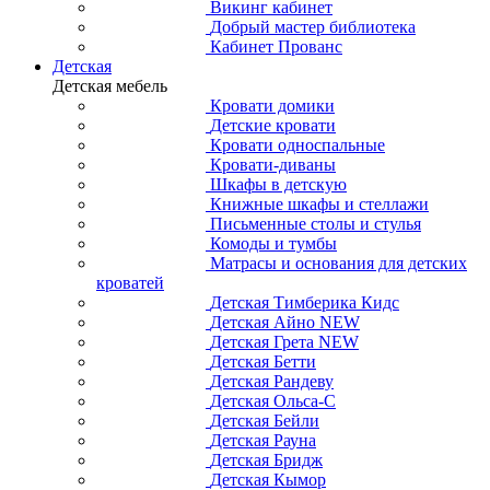
Викинг кабинет
Добрый мастер библиотека
Кабинет Прованс
Детская
Детская мебель
Кровати домики
Детские кровати
Кровати односпальные
Кровати-диваны
Шкафы в детскую
Книжные шкафы и стеллажи
Письменные столы и стулья
Комоды и тумбы
Матрасы и основания для детских
кроватей
Детская Тимберика Кидс
Детская Айно NEW
Детская Грета NEW
Детская Бетти
Детская Рандеву
Детская Ольса-С
Детская Бейли
Детская Рауна
Детская Бридж
Детская Кымор