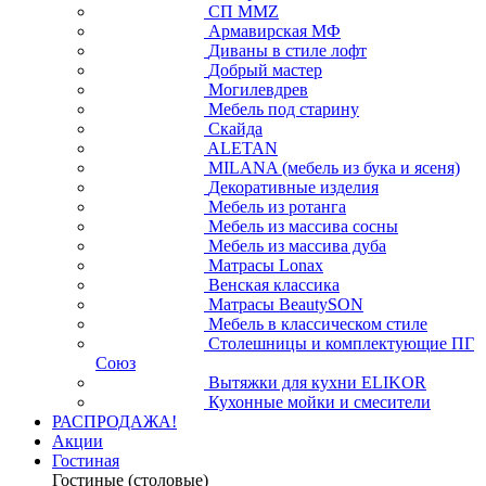
СП ММZ
Армавирская МФ
Диваны в стиле лофт
Добрый мастер
Могилевдрев
Мебель под старину
Скайда
ALETAN
MILANA (мебель из бука и ясеня)
Декоративные изделия
Мебель из ротанга
Мебель из массива сосны
Мебель из массива дуба
Матрасы Lonax
Венская классика
Матрасы BeautySON
Мебель в классическом стиле
Столешницы и комплектующие ПГ
Союз
Вытяжки для кухни ELIKOR
Кухонные мойки и смесители
РАСПРОДАЖА!
Акции
Гостиная
Гостиные (столовые)