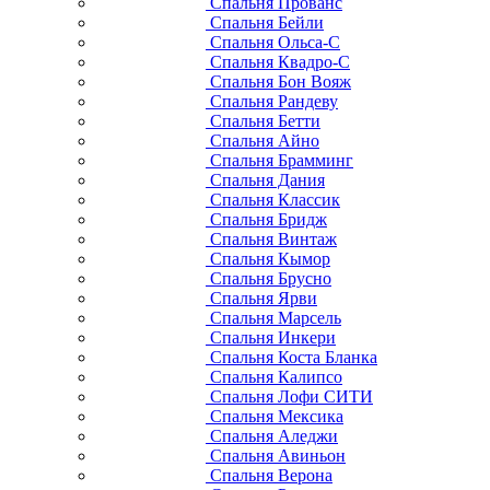
Спальня Прованс
Спальня Бейли
Спальня Ольса-С
Спальня Квадро-С
Спальня Бон Вояж
Спальня Рандеву
Спальня Бетти
Спальня Айно
Спальня Брамминг
Спальня Дания
Спальня Классик
Спальня Бридж
Спальня Винтаж
Спальня Кымор
Спальня Брусно
Спальня Ярви
Спальня Марсель
Спальня Инкери
Спальня Коста Бланка
Спальня Калипсо
Спальня Лофи СИТИ
Спальня Мексика
Спальня Аледжи
Спальня Авиньон
Спальня Верона