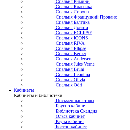
Спальня Римини
Спальня Классика
Спальня Лирона
Спальня Французкий Прованс
Спальня Балтика
Спальня Доната
Спальня ECLIPSE
Спальня ICONS
Спальня RIVA
Спальня Ellipse
Спальня Berber
Спальня Andersen
Спальня Jules Verne
Спальня Bruni
Спальня Leontina
Спальня Olivia
Спальня Odri
Кабинеты
Кабинеты и библиотеки
Письменные столы
Брусно кабинет
Библиотека Скандия
Ольса кабинет
Рауна кабинет
Бостон кабинет