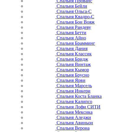
Спальня Прованс
Спальня Бейли
Спальня Ольса-С
Спальня Квадро-С
Спальня Бон Вояж
Спальня Рандеву
Спальня Бетти
Спальня Айно
Спальня Брамминг
Спальня Дания
Спальня Классик
Спальня Бридж
Спальня Винтаж
Спальня Кымор
Спальня Брусно
Спальня Ярви
Спальня Марсель
Спальня Инкери
Спальня Коста Бланка
Спальня Калипсо
Спальня Лофи СИТИ
Спальня Мексика
Спальня Аледжи
Спальня Авиньон
Спальня Верона