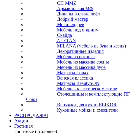
СП ММZ
Армавирская МФ
Диваны в стиле лофт
Добрый мастер
Могилевдрев
Мебель под старину
Скайда
ALETAN
MILANA (мебель из бука и ясеня)
Декоративные изделия
Мебель из ротанга
Мебель из массива сосны
Мебель из массива дуба
Матрасы Lonax
Венская классика
Матрасы BeautySON
Мебель в классическом стиле
Столешницы и комплектующие ПГ
Союз
Вытяжки для кухни ELIKOR
Кухонные мойки и смесители
РАСПРОДАЖА!
Акции
Гостиная
Гостиные (столовые)