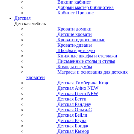
Викинг кабинет
Добрый мастер библиотека
Кабинет Прованс
Детская
Детская мебель
Кровати домики
Детские кровати
Кровати односпальные
Кровати-диваны
Шкафы в детскую
Книжные шкафы и стеллажи
Письменные столы и стулья
Комоды и тумбы
Матрасы и основания для детских
кроватей
Детская Тимберика Кидс
Детская Айно NEW
Детская Грета NEW
Детская Бетти
Детская Рандеву
Детская Ольса-С
Детская Бейли
Детская Рауна
Детская Бридж
Детская Кымор