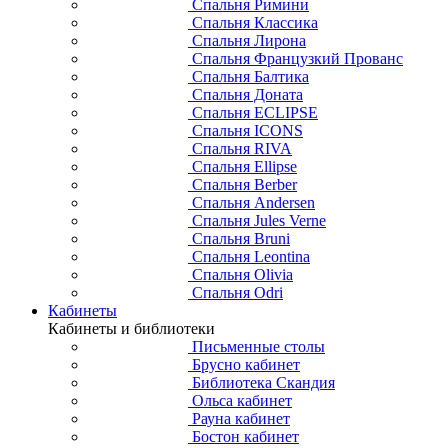
Спальня Римини
Спальня Классика
Спальня Лирона
Спальня Французкий Прованс
Спальня Балтика
Спальня Доната
Спальня ECLIPSE
Спальня ICONS
Спальня RIVA
Спальня Ellipse
Спальня Berber
Спальня Andersen
Спальня Jules Verne
Спальня Bruni
Спальня Leontina
Спальня Olivia
Спальня Odri
Кабинеты
Кабинеты и библиотеки
Письменные столы
Брусно кабинет
Библиотека Скандия
Ольса кабинет
Рауна кабинет
Бостон кабинет