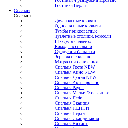
Гостиная Французкий Прованс
Гостиная Верди
Спальня
Спальни
Двуспальные кровати
Односпальные кровати
Тумбы прикроватные
Туалетные столики, консоли
Шкафы в спальню
Комоды в спальню
Сундуки и банкетки
Зеркала в спальню
Матрасы и основания
Спальня Грета NEW
Спальня Айно NEW
Спальня Дания NEW
Спальня Ари-Прованс
Спальня Рауна
Спальня Мальта/Хельсинки
Спальня Лебо
Спальня Скандия
Спальня ПЕННИ
Спальня Верди
Спальня Скандинавия
Спальня Викинг