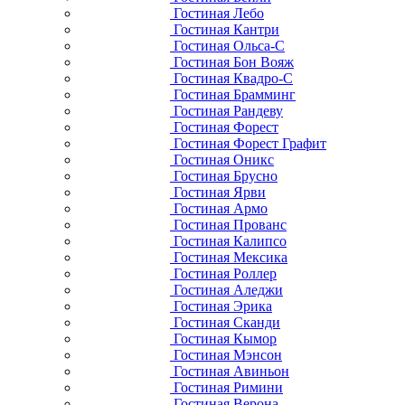
Гостиная Лебо
Гостиная Кантри
Гостиная Ольса-С
Гостиная Бон Вояж
Гостиная Квадро-С
Гостиная Брамминг
Гостиная Рандеву
Гостиная Форест
Гостиная Форест Графит
Гостиная Оникс
Гостиная Брусно
Гостиная Ярви
Гостиная Армо
Гостиная Прованс
Гостиная Калипсо
Гостиная Мексика
Гостиная Роллер
Гостиная Аледжи
Гостиная Эрика
Гостиная Сканди
Гостиная Кымор
Гостиная Мэнсон
Гостиная Авиньон
Гостиная Римини
Гостиная Верона