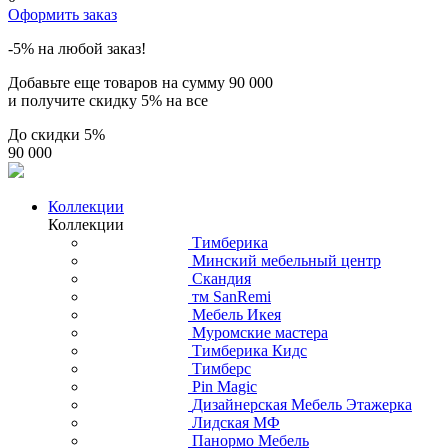
Оформить заказ
-5% на любой заказ!
Добавьте еще товаров на сумму
90 000
и получите скидку
5% на все
До скидки
5%
90 000
Коллекции
Коллекции
Тимберика
Минский мебельный центр
Скандия
тм SanRemi
Мебель Икея
Муромские мастера
Тимберика Кидс
Тимберс
Pin Magic
Дизайнерская Мебель Этажерка
Лидская МФ
Панормо Мебель