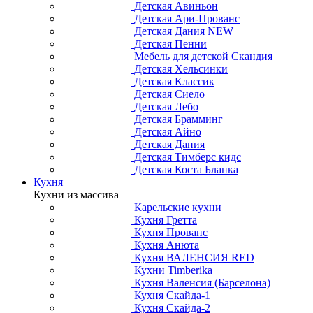
Детская Авиньон
Детская Ари-Прованс
Детская Дания NEW
Детская Пенни
Мебель для детской Скандия
Детская Хельсинки
Детская Классик
Детская Сиело
Детская Лебо
Детская Брамминг
Детская Айно
Детская Дания
Детская Тимберс кидс
Детская Коста Бланка
Кухня
Кухни из массива
Карельские кухни
Кухня Гретта
Кухня Прованс
Кухня Анюта
Кухня ВАЛЕНСИЯ RED
Кухни Timberika
Кухня Валенсия (Барселона)
Кухня Скайда-1
Кухня Скайда-2