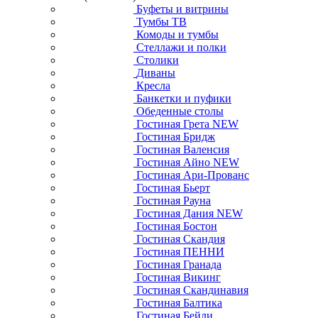
Буфеты и витрины
Тумбы ТВ
Комоды и тумбы
Стеллажи и полки
Столики
Диваны
Кресла
Банкетки и пуфики
Обеденные столы
Гостиная Грета NEW
Гостиная Бридж
Гостиная Валенсия
Гостиная Айно NEW
Гостиная Ари-Прованс
Гостиная Бьерт
Гостиная Рауна
Гостиная Дания NEW
Гостиная Бостон
Гостиная Скандия
Гостиная ПЕННИ
Гостиная Гранада
Гостиная Викинг
Гостиная Скандинавия
Гостиная Балтика
Гостиная Бейли