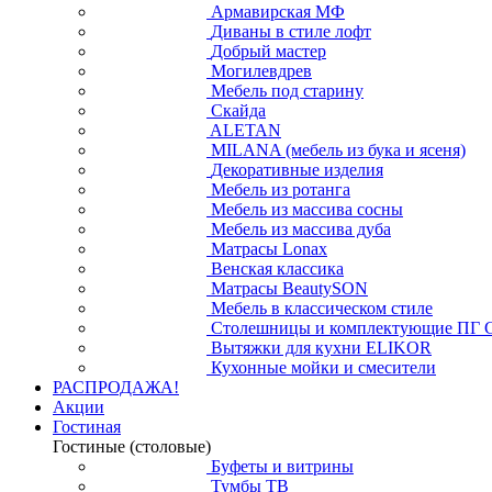
Армавирская МФ
Диваны в стиле лофт
Добрый мастер
Могилевдрев
Мебель под старину
Скайда
ALETAN
MILANA (мебель из бука и ясеня)
Декоративные изделия
Мебель из ротанга
Мебель из массива сосны
Мебель из массива дуба
Матрасы Lonax
Венская классика
Матрасы BeautySON
Мебель в классическом стиле
Столешницы и комплектующие ПГ 
Вытяжки для кухни ELIKOR
Кухонные мойки и смесители
РАСПРОДАЖА!
Акции
Гостиная
Гостиные (столовые)
Буфеты и витрины
Тумбы ТВ