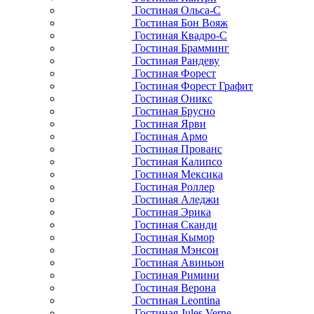
Гостиная Ольса-С
Гостиная Бон Вояж
Гостиная Квадро-С
Гостиная Брамминг
Гостиная Рандеву
Гостиная Форест
Гостиная Форест Графит
Гостиная Оникс
Гостиная Брусно
Гостиная Ярви
Гостиная Армо
Гостиная Прованс
Гостиная Калипсо
Гостиная Мексика
Гостиная Роллер
Гостиная Аледжи
Гостиная Эрика
Гостиная Сканди
Гостиная Кымор
Гостиная Мэнсон
Гостиная Авиньон
Гостиная Римини
Гостиная Верона
Гостиная Leontina
Гостиная Jules Verne