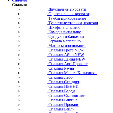
Спальня
Спальни
Двуспальные кровати
Односпальные кровати
Тумбы прикроватные
Туалетные столики, консоли
Шкафы в спальню
Комоды в спальню
Сундуки и банкетки
Зеркала в спальню
Матрасы и основания
Спальня Грета NEW
Спальня Айно NEW
Спальня Дания NEW
Спальня Ари-Прованс
Спальня Рауна
Спальня Мальта/Хельсинки
Спальня Лебо
Спальня Скандия
Спальня ПЕННИ
Спальня Верди
Спальня Скандинавия
Спальня Викинг
Спальня Прованс
Спальня Бейли