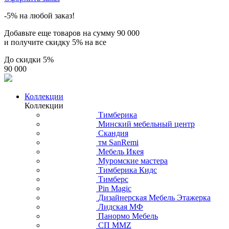
-5% на любой заказ!
Добавьте еще товаров на сумму
90 000
и получите скидку
5% на все
До скидки
5%
90 000
Коллекции
Коллекции
Тимберика
Минский мебельный центр
Скандия
тм SanRemi
Мебель Икея
Муромские мастера
Тимберика Кидс
Тимберс
Pin Magic
Дизайнерская Мебель Этажерка
Лидская МФ
Панормо Мебель
СП ММZ