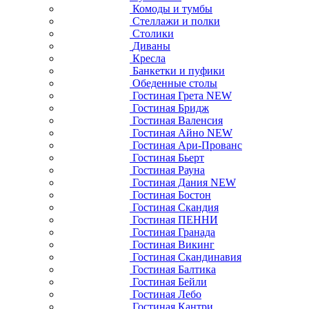
Комоды и тумбы
Стеллажи и полки
Столики
Диваны
Кресла
Банкетки и пуфики
Обеденные столы
Гостиная Грета NEW
Гостиная Бридж
Гостиная Валенсия
Гостиная Айно NEW
Гостиная Ари-Прованс
Гостиная Бьерт
Гостиная Рауна
Гостиная Дания NEW
Гостиная Бостон
Гостиная Скандия
Гостиная ПЕННИ
Гостиная Гранада
Гостиная Викинг
Гостиная Скандинавия
Гостиная Балтика
Гостиная Бейли
Гостиная Лебо
Гостиная Кантри