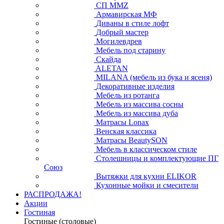
СП ММZ
Армавирская МФ
Диваны в стиле лофт
Добрый мастер
Могилевдрев
Мебель под старину
Скайда
ALETAN
MILANA (мебель из бука и ясеня)
Декоративные изделия
Мебель из ротанга
Мебель из массива сосны
Мебель из массива дуба
Матрасы Lonax
Венская классика
Матрасы BeautySON
Мебель в классическом стиле
Столешницы и комплектующие ПГ
Союз
Вытяжки для кухни ELIKOR
Кухонные мойки и смесители
РАСПРОДАЖА!
Акции
Гостиная
Гостиные (столовые)