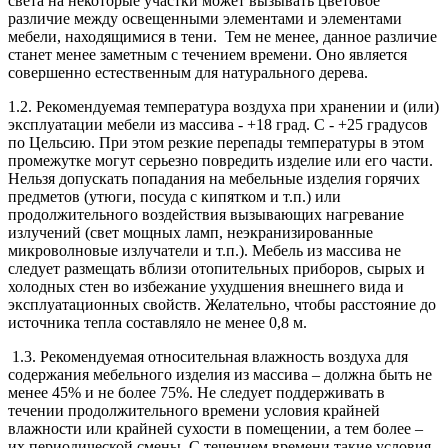
света на некоторые участки может вызывать цветовое
различие между освещенными элементами и элементами
мебели, находящимися в тени. Тем не менее, данное различие
станет менее заметным с течением времени. Оно является
совершенно естественным для натурального дерева.
1.2. Рекомендуемая температура воздуха при хранении и (или)
эксплуатации мебели из массива - +18 град. С - +25 градусов
по Цельсию. При этом резкие перепады температуры в этом
промежутке могут серьезно повредить изделие или его части.
Нельзя допускать попадания на мебельные изделия горячих
предметов (утюги, посуда с кипятком и т.п.) или
продолжительного воздействия вызывающих нагревание
излучений (свет мощных ламп, неэкранизированные
микроволновые излучатели и т.п.). Мебель из массива не
следует размещать вблизи отопительных приборов, сырых и
холодных стен во избежание ухудшения внешнего вида и
эксплуатационных свойств. Желательно, чтобы расстояние до
источника тепла составляло не менее 0,8 м.
1.3. Рекомендуемая относительная влажность воздуха для
содержания мебельного изделия из массива – должна быть не
менее 45% и не более 75%. Не следует поддерживать в
течении продолжительного времени условия крайней
влажности или крайней сухости в помещении, а тем более –
их периодической смены. С течением времени такие условия