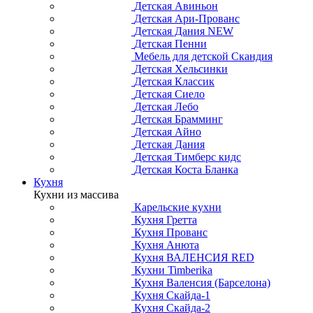
Детская Авиньон
Детская Ари-Прованс
Детская Дания NEW
Детская Пенни
Мебель для детской Скандия
Детская Хельсинки
Детская Классик
Детская Сиело
Детская Лебо
Детская Брамминг
Детская Айно
Детская Дания
Детская Тимберс кидс
Детская Коста Бланка
Кухня
Кухни из массива
Карельские кухни
Кухня Гретта
Кухня Прованс
Кухня Анюта
Кухня ВАЛЕНСИЯ RED
Кухни Timberika
Кухня Валенсия (Барселона)
Кухня Скайда-1
Кухня Скайда-2