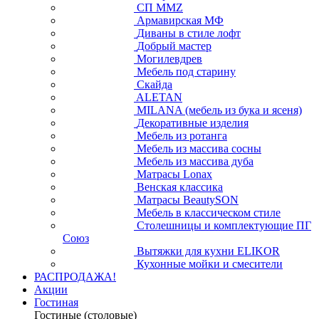
СП ММZ
Армавирская МФ
Диваны в стиле лофт
Добрый мастер
Могилевдрев
Мебель под старину
Скайда
ALETAN
MILANA (мебель из бука и ясеня)
Декоративные изделия
Мебель из ротанга
Мебель из массива сосны
Мебель из массива дуба
Матрасы Lonax
Венская классика
Матрасы BeautySON
Мебель в классическом стиле
Столешницы и комплектующие ПГ
Союз
Вытяжки для кухни ELIKOR
Кухонные мойки и смесители
РАСПРОДАЖА!
Акции
Гостиная
Гостиные (столовые)