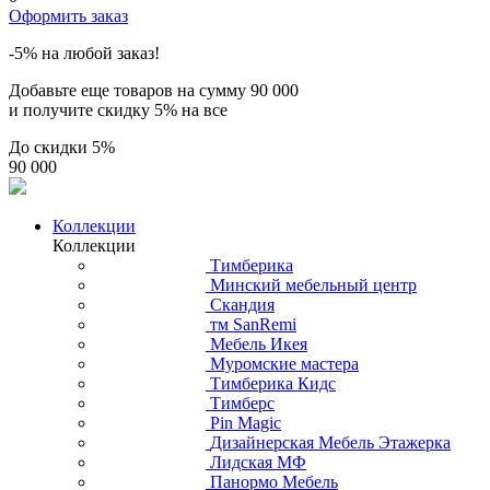
Оформить заказ
-5% на любой заказ!
Добавьте еще товаров на сумму
90 000
и получите скидку
5% на все
До скидки
5%
90 000
Коллекции
Коллекции
Тимберика
Минский мебельный центр
Скандия
тм SanRemi
Мебель Икея
Муромские мастера
Тимберика Кидс
Тимберс
Pin Magic
Дизайнерская Мебель Этажерка
Лидская МФ
Панормо Мебель