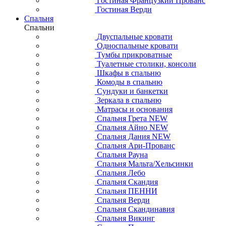
Гостиная Французкий Прованс
Гостиная Верди
Спальня
Спальни
Двуспальные кровати
Односпальные кровати
Тумбы прикроватные
Туалетные столики, консоли
Шкафы в спальню
Комоды в спальню
Сундуки и банкетки
Зеркала в спальню
Матрасы и основания
Спальня Грета NEW
Спальня Айно NEW
Спальня Дания NEW
Спальня Ари-Прованс
Спальня Рауна
Спальня Мальта/Хельсинки
Спальня Лебо
Спальня Скандия
Спальня ПЕННИ
Спальня Верди
Спальня Скандинавия
Спальня Викинг