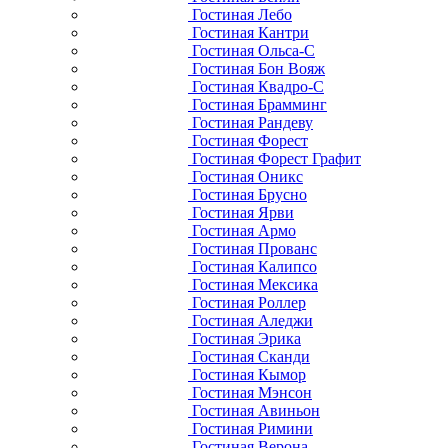
Гостиная Лебо
Гостиная Кантри
Гостиная Ольса-С
Гостиная Бон Вояж
Гостиная Квадро-С
Гостиная Брамминг
Гостиная Рандеву
Гостиная Форест
Гостиная Форест Графит
Гостиная Оникс
Гостиная Брусно
Гостиная Ярви
Гостиная Армо
Гостиная Прованс
Гостиная Калипсо
Гостиная Мексика
Гостиная Роллер
Гостиная Аледжи
Гостиная Эрика
Гостиная Сканди
Гостиная Кымор
Гостиная Мэнсон
Гостиная Авиньон
Гостиная Римини
Гостиная Верона