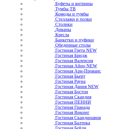
Буфеты и витрины
Тумбы ТВ
Комоды и тумбы
Стеллажи и полки
Столики
Диваны
Кресла
Банкетки и пуфики
Обеденные столы
Гостиная Грета NEW
Гостиная Бридж
Гостиная Валенсия
Гостиная Айно NEW
Гостиная Ари-Прованс
Гостиная Бьерт
Гостиная Рауна
Гостиная Дания NEW
Гостиная Бостон
Гостиная Скандия
Гостиная ПЕННИ
Гостиная Гранада
Гостиная Викинг
Гостиная Скандинавия
Гостиная Балтика
Гостиная Бейли