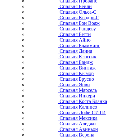
Спальня Прованс
Спальня Бейли
Спальня Ольса-С
Спальня Квадро-С
Спальня Бон Вояж
Спальня Рандеву
Спальня Бетти
Спальня Айно
Спальня Брамминг
Спальня Дания
Спальня Классик
Спальня Бридж
Спальня Винтаж
Спальня Кымор
Спальня Брусно
Спальня Ярви
Спальня Марсель
Спальня Инкери
Спальня Коста Бланка
Спальня Калипсо
Спальня Лофи СИТИ
Спальня Мексика
Спальня Аледжи
Спальня Авиньон
Спальня Верона