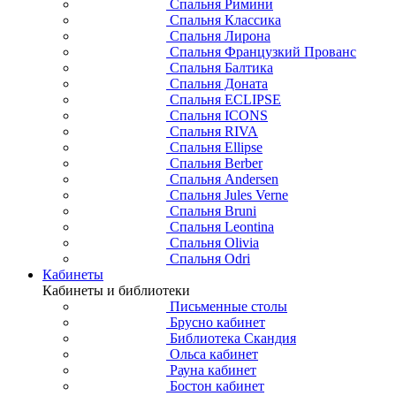
Спальня Римини
Спальня Классика
Спальня Лирона
Спальня Французкий Прованс
Спальня Балтика
Спальня Доната
Спальня ECLIPSE
Спальня ICONS
Спальня RIVA
Спальня Ellipse
Спальня Berber
Спальня Andersen
Спальня Jules Verne
Спальня Bruni
Спальня Leontina
Спальня Olivia
Спальня Odri
Кабинеты
Кабинеты и библиотеки
Письменные столы
Брусно кабинет
Библиотека Скандия
Ольса кабинет
Рауна кабинет
Бостон кабинет