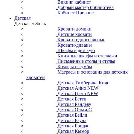
Викинг кабинет
Добрый мастер библиотека
Кабинет Прованс
Детская
Детская мебель
Кровати домики
Детские кровати
Кровати односпальные
Кровати-диваны
Шкафы в детскую
Книжные шкафы и стеллажи
Письменные столы и стулья
Комоды и тумбы
Матрасы и основания для детских
кроватей
Детская Тимберика Кидс
Детская Айно NEW
Детская Грета NEW
Детская Бетти
Детская Рандеву
Детская Ольса-С
Детская Бейли
Детская Рауна
Детская Бридж
Детская Кымор