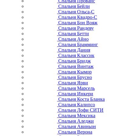
Спальня Прованс
Спальня Бейли
Спальня Ольса-С
Спальня Квадро-С
Спальня Бон Вояж
Спальня Рандеву
Спальня Бетти
Спальня Айно
Спальня Брамминг
Спальня Дания
Спальня Классик
Спальня Бридж
Спальня Винтаж
Спальня Кымор
Спальня Брусно
Спальня Ярви
Спальня Марсель
Спальня Инкери
Спальня Коста Бланка
Спальня Калипсо
Спальня Лофи СИТИ
Спальня Мексика
Спальня Аледжи
Спальня Авиньон
Спальня Верона