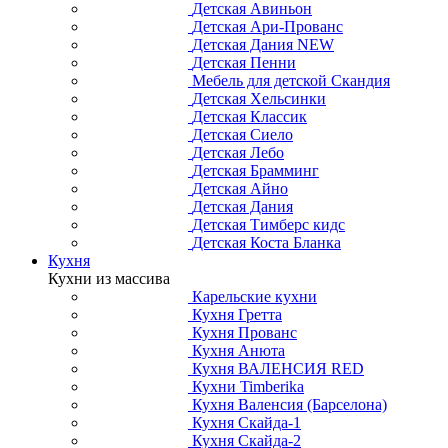
Детская Авиньон
Детская Ари-Прованс
Детская Дания NEW
Детская Пенни
Мебель для детской Скандия
Детская Хельсинки
Детская Классик
Детская Сиело
Детская Лебо
Детская Брамминг
Детская Айно
Детская Дания
Детская Тимберс кидс
Детская Коста Бланка
Кухня
Кухни из массива
Карельские кухни
Кухня Гретта
Кухня Прованс
Кухня Анюта
Кухня ВАЛЕНСИЯ RED
Кухни Timberika
Кухня Валенсия (Барселона)
Кухня Скайда-1
Кухня Скайда-2