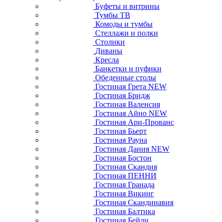
Буфеты и витрины
Тумбы ТВ
Комоды и тумбы
Стеллажи и полки
Столики
Диваны
Кресла
Банкетки и пуфики
Обеденные столы
Гостиная Грета NEW
Гостиная Бридж
Гостиная Валенсия
Гостиная Айно NEW
Гостиная Ари-Прованс
Гостиная Бьерт
Гостиная Рауна
Гостиная Дания NEW
Гостиная Бостон
Гостиная Скандия
Гостиная ПЕННИ
Гостиная Гранада
Гостиная Викинг
Гостиная Скандинавия
Гостиная Балтика
Гостиная Бейли