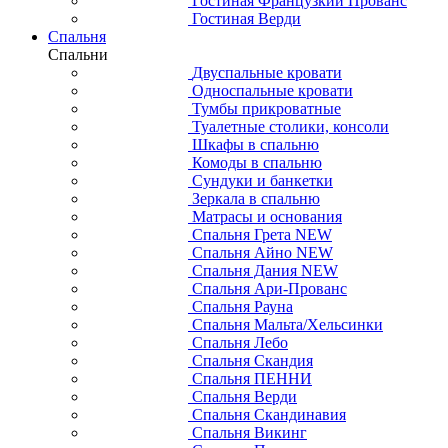
Гостиная Французкий Прованс
Гостиная Верди
Спальня
Спальни
Двуспальные кровати
Односпальные кровати
Тумбы прикроватные
Туалетные столики, консоли
Шкафы в спальню
Комоды в спальню
Сундуки и банкетки
Зеркала в спальню
Матрасы и основания
Спальня Грета NEW
Спальня Айно NEW
Спальня Дания NEW
Спальня Ари-Прованс
Спальня Рауна
Спальня Мальта/Хельсинки
Спальня Лебо
Спальня Скандия
Спальня ПЕННИ
Спальня Верди
Спальня Скандинавия
Спальня Викинг