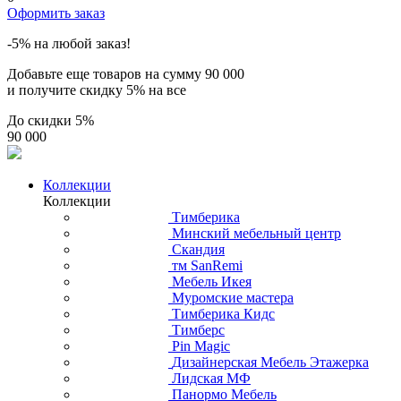
Оформить заказ
-5% на любой заказ!
Добавьте еще товаров на сумму
90 000
и получите скидку
5% на все
До скидки
5%
90 000
Коллекции
Коллекции
Тимберика
Минский мебельный центр
Скандия
тм SanRemi
Мебель Икея
Муромские мастера
Тимберика Кидс
Тимберс
Pin Magic
Дизайнерская Мебель Этажерка
Лидская МФ
Панормо Мебель