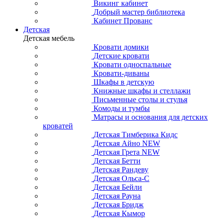
Викинг кабинет
Добрый мастер библиотека
Кабинет Прованс
Детская
Детская мебель
Кровати домики
Детские кровати
Кровати односпальные
Кровати-диваны
Шкафы в детскую
Книжные шкафы и стеллажи
Письменные столы и стулья
Комоды и тумбы
Матрасы и основания для детских
кроватей
Детская Тимберика Кидс
Детская Айно NEW
Детская Грета NEW
Детская Бетти
Детская Рандеву
Детская Ольса-С
Детская Бейли
Детская Рауна
Детская Бридж
Детская Кымор