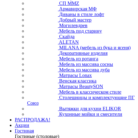
СП ММZ
Армавирская МФ
Диваны в стиле лофт
Добрый мастер
Могилевдрев
Мебель под старину
Скайда
ALETAN
MILANA (мебель из бука и ясеня)
Декоративные изделия
Мебель из ротанга
Мебель из массива сосны
Мебель из массива дуба
Матрасы Lonax
Венская классика
Матрасы BeautySON
Мебель в классическом стиле
Столешницы и комплектующие ПГ
Союз
Вытяжки для кухни ELIKOR
Кухонные мойки и смесители
РАСПРОДАЖА!
Акции
Гостиная
Гостиные (столовые)