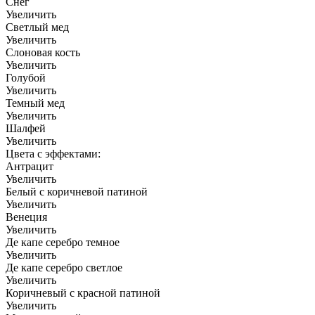
Снег
Увеличить
Светлый мед
Увеличить
Слоновая кость
Увеличить
Голубой
Увеличить
Темный мед
Увеличить
Шалфей
Увеличить
Цвета с эффектами:
Антрацит
Увеличить
Белый с коричневой патиной
Увеличить
Венеция
Увеличить
Де капе серебро темное
Увеличить
Де капе серебро светлое
Увеличить
Коричневый с красной патиной
Увеличить