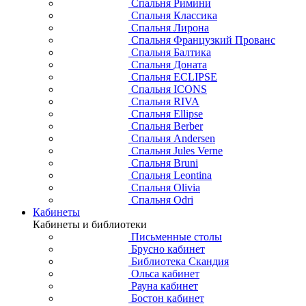
Спальня Римини
Спальня Классика
Спальня Лирона
Спальня Французкий Прованс
Спальня Балтика
Спальня Доната
Спальня ECLIPSE
Спальня ICONS
Спальня RIVA
Спальня Ellipse
Спальня Berber
Спальня Andersen
Спальня Jules Verne
Спальня Bruni
Спальня Leontina
Спальня Olivia
Спальня Odri
Кабинеты
Кабинеты и библиотеки
Письменные столы
Брусно кабинет
Библиотека Скандия
Ольса кабинет
Рауна кабинет
Бостон кабинет