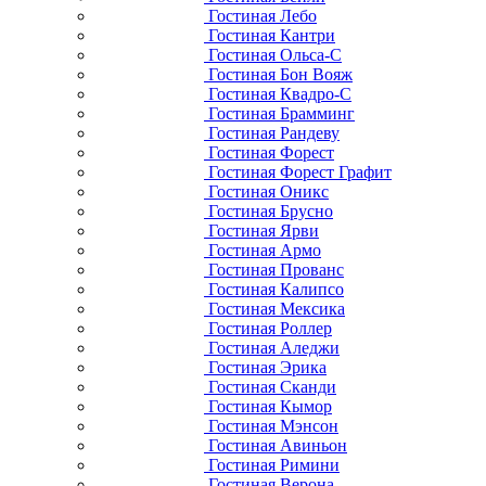
Гостиная Лебо
Гостиная Кантри
Гостиная Ольса-С
Гостиная Бон Вояж
Гостиная Квадро-С
Гостиная Брамминг
Гостиная Рандеву
Гостиная Форест
Гостиная Форест Графит
Гостиная Оникс
Гостиная Брусно
Гостиная Ярви
Гостиная Армо
Гостиная Прованс
Гостиная Калипсо
Гостиная Мексика
Гостиная Роллер
Гостиная Аледжи
Гостиная Эрика
Гостиная Сканди
Гостиная Кымор
Гостиная Мэнсон
Гостиная Авиньон
Гостиная Римини
Гостиная Верона