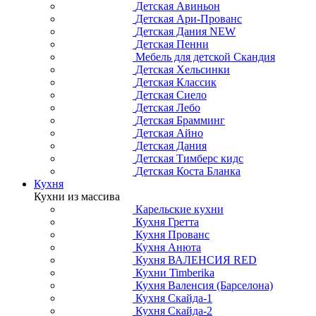
Детская Авиньон
Детская Ари-Прованс
Детская Дания NEW
Детская Пенни
Мебель для детской Скандия
Детская Хельсинки
Детская Классик
Детская Сиело
Детская Лебо
Детская Брамминг
Детская Айно
Детская Дания
Детская Тимберс кидс
Детская Коста Бланка
Кухня
Кухни из массива
Карельские кухни
Кухня Гретта
Кухня Прованс
Кухня Анюта
Кухня ВАЛЕНСИЯ RED
Кухни Timberika
Кухня Валенсия (Барселона)
Кухня Скайда-1
Кухня Скайда-2