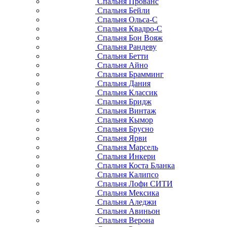
Спальня Прованс
Спальня Бейли
Спальня Ольса-С
Спальня Квадро-С
Спальня Бон Вояж
Спальня Рандеву
Спальня Бетти
Спальня Айно
Спальня Брамминг
Спальня Дания
Спальня Классик
Спальня Бридж
Спальня Винтаж
Спальня Кымор
Спальня Брусно
Спальня Ярви
Спальня Марсель
Спальня Инкери
Спальня Коста Бланка
Спальня Калипсо
Спальня Лофи СИТИ
Спальня Мексика
Спальня Аледжи
Спальня Авиньон
Спальня Верона