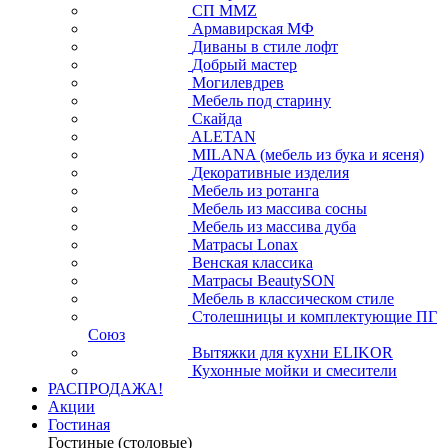
СП ММZ
Армавирская МФ
Диваны в стиле лофт
Добрый мастер
Могилевдрев
Мебель под старину
Скайда
ALETAN
MILANA (мебель из бука и ясеня)
Декоративные изделия
Мебель из ротанга
Мебель из массива сосны
Мебель из массива дуба
Матрасы Lonax
Венская классика
Матрасы BeautySON
Мебель в классическом стиле
Столешницы и комплектующие ПГ
Союз
Вытяжки для кухни ELIKOR
Кухонные мойки и смесители
РАСПРОДАЖА!
Акции
Гостиная
Гостиные (столовые)