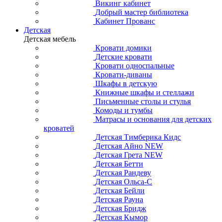
Викинг кабинет
Добрый мастер библиотека
Кабинет Прованс
Детская
Детская мебель
Кровати домики
Детские кровати
Кровати односпальные
Кровати-диваны
Шкафы в детскую
Книжные шкафы и стеллажи
Письменные столы и стулья
Комоды и тумбы
Матрасы и основания для детских
кроватей
Детская Тимберика Кидс
Детская Айно NEW
Детская Грета NEW
Детская Бетти
Детская Рандеву
Детская Ольса-С
Детская Бейли
Детская Рауна
Детская Бридж
Детская Кымор