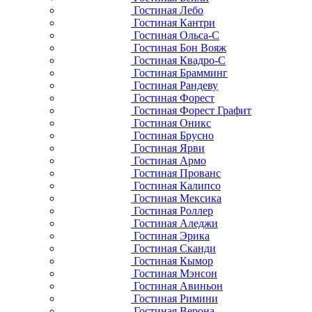
Гостиная Лебо
Гостиная Кантри
Гостиная Ольса-С
Гостиная Бон Вояж
Гостиная Квадро-С
Гостиная Брамминг
Гостиная Рандеву
Гостиная Форест
Гостиная Форест Графит
Гостиная Оникс
Гостиная Брусно
Гостиная Ярви
Гостиная Армо
Гостиная Прованс
Гостиная Калипсо
Гостиная Мексика
Гостиная Роллер
Гостиная Аледжи
Гостиная Эрика
Гостиная Сканди
Гостиная Кымор
Гостиная Мэнсон
Гостиная Авиньон
Гостиная Римини
Гостиная Верона