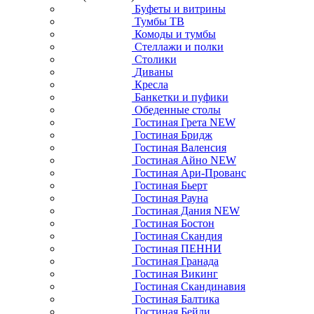
Буфеты и витрины
Тумбы ТВ
Комоды и тумбы
Стеллажи и полки
Столики
Диваны
Кресла
Банкетки и пуфики
Обеденные столы
Гостиная Грета NEW
Гостиная Бридж
Гостиная Валенсия
Гостиная Айно NEW
Гостиная Ари-Прованс
Гостиная Бьерт
Гостиная Рауна
Гостиная Дания NEW
Гостиная Бостон
Гостиная Скандия
Гостиная ПЕННИ
Гостиная Гранада
Гостиная Викинг
Гостиная Скандинавия
Гостиная Балтика
Гостиная Бейли