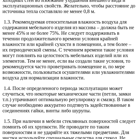
холодных стен во избежание ухудшения внешнего вида и
эксплуатационных свойств. Желательно, чтобы расстояние до
источника тепла составляло не менее 0,8 м.
1.3. Рекомендуемая относительная влажность воздуха для
содержания мебельного изделия из массива – должна быть не
менее 45% и не более 75%. Не следует поддерживать в
течении продолжительного времени условия крайней
влажности или крайней сухости в помещении, а тем более –
их периодической смены. С течением времени такие условия
могут повлиять на целостность мебельных изделий или их
элементов. Тем не менее, если вы создали такие условия, то
рекомендуется часто проветривать помещение и, по мере
возможности, пользоваться осушителями или увлажнителями
воздуха для нормализации влажности.
1.4. После определенного периода эксплуатации может
случиться, что некоторые механические части (петли, замки
т.п.) утрачивают оптимальную регулировку и смазку. В таком
случае необходимо аккуратно подтянуть задействованные в
соединениях гайки, винты либо шурупы.
1.5. При наличии в мебели стеклянных поверхностей следует
помнить об их хрупкости. Не проводите по таким
поверхностям и не ударяйте их тяжелыми предметами. Для
чистки используйте специальные средства для стекол. Не