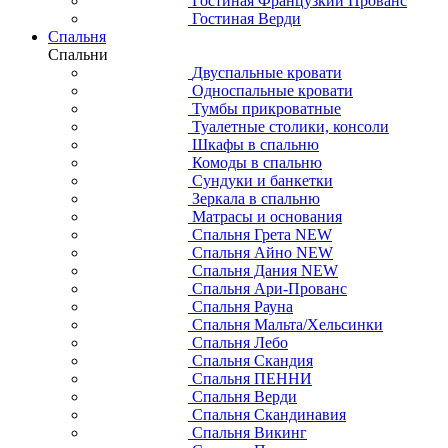
Гостиная Французкий Прованс
Гостиная Верди
Спальня
Спальни
Двуспальные кровати
Односпальные кровати
Тумбы прикроватные
Туалетные столики, консоли
Шкафы в спальню
Комоды в спальню
Сундуки и банкетки
Зеркала в спальню
Матрасы и основания
Спальня Грета NEW
Спальня Айно NEW
Спальня Дания NEW
Спальня Ари-Прованс
Спальня Рауна
Спальня Мальта/Хельсинки
Спальня Лебо
Спальня Скандия
Спальня ПЕННИ
Спальня Верди
Спальня Скандинавия
Спальня Викинг