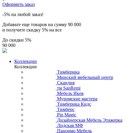
Оформить заказ
-5% на любой заказ!
Добавьте еще товаров на сумму
90 000
и получите скидку
5% на все
До скидки
5%
90 000
Коллекции
Коллекции
Тимберика
Минский мебельный центр
Скандия
тм SanRemi
Мебель Икея
Муромские мастера
Тимберика Кидс
Тимберс
Pin Magic
Дизайнерская Мебель Этажерка
Лидская МФ
Панормо Мебель