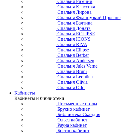
Спальня Римини
Спальня Классика
Спальня Лирона
Спальня Французкий Прованс
Спальня Балтика
Спальня Доната
Спальня ECLIPSE
Спальня ICONS
Спальня RIVA
Спальня Ellipse
Спальня Berber
Спальня Andersen
Спальня Jules Verne
Спальня Bruni
Спальня Leontina
Спальня Olivia
Спальня Odri
Кабинеты
Кабинеты и библиотеки
Письменные столы
Брусно кабинет
Библиотека Скандия
Ольса кабинет
Рауна кабинет
Бостон кабинет