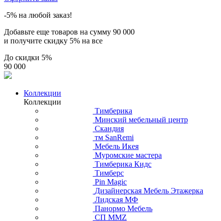
-5% на любой заказ!
Добавьте еще товаров на сумму
90 000
и получите скидку
5% на все
До скидки
5%
90 000
Коллекции
Коллекции
Тимберика
Минский мебельный центр
Скандия
тм SanRemi
Мебель Икея
Муромские мастера
Тимберика Кидс
Тимберс
Pin Magic
Дизайнерская Мебель Этажерка
Лидская МФ
Панормо Мебель
СП ММZ