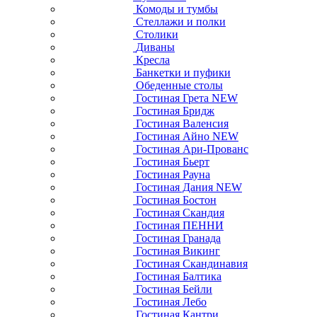
Комоды и тумбы
Стеллажи и полки
Столики
Диваны
Кресла
Банкетки и пуфики
Обеденные столы
Гостиная Грета NEW
Гостиная Бридж
Гостиная Валенсия
Гостиная Айно NEW
Гостиная Ари-Прованс
Гостиная Бьерт
Гостиная Рауна
Гостиная Дания NEW
Гостиная Бостон
Гостиная Скандия
Гостиная ПЕННИ
Гостиная Гранада
Гостиная Викинг
Гостиная Скандинавия
Гостиная Балтика
Гостиная Бейли
Гостиная Лебо
Гостиная Кантри