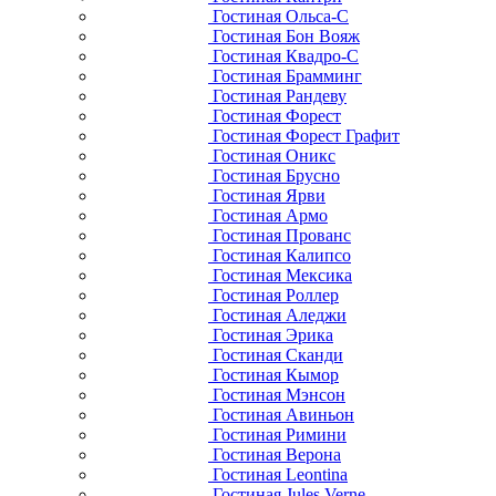
Гостиная Ольса-С
Гостиная Бон Вояж
Гостиная Квадро-С
Гостиная Брамминг
Гостиная Рандеву
Гостиная Форест
Гостиная Форест Графит
Гостиная Оникс
Гостиная Брусно
Гостиная Ярви
Гостиная Армо
Гостиная Прованс
Гостиная Калипсо
Гостиная Мексика
Гостиная Роллер
Гостиная Аледжи
Гостиная Эрика
Гостиная Сканди
Гостиная Кымор
Гостиная Мэнсон
Гостиная Авиньон
Гостиная Римини
Гостиная Верона
Гостиная Leontina
Гостиная Jules Verne