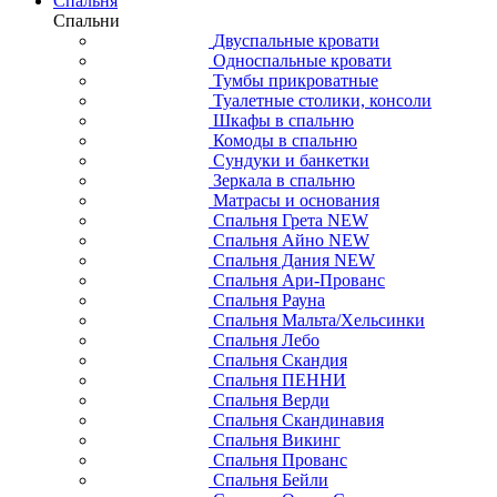
Спальня
Спальни
Двуспальные кровати
Односпальные кровати
Тумбы прикроватные
Туалетные столики, консоли
Шкафы в спальню
Комоды в спальню
Сундуки и банкетки
Зеркала в спальню
Матрасы и основания
Спальня Грета NEW
Спальня Айно NEW
Спальня Дания NEW
Спальня Ари-Прованс
Спальня Рауна
Спальня Мальта/Хельсинки
Спальня Лебо
Спальня Скандия
Спальня ПЕННИ
Спальня Верди
Спальня Скандинавия
Спальня Викинг
Спальня Прованс
Спальня Бейли