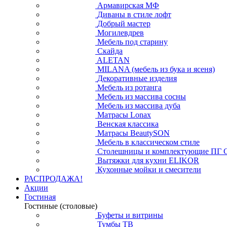
Армавирская МФ
Диваны в стиле лофт
Добрый мастер
Могилевдрев
Мебель под старину
Скайда
ALETAN
MILANA (мебель из бука и ясеня)
Декоративные изделия
Мебель из ротанга
Мебель из массива сосны
Мебель из массива дуба
Матрасы Lonax
Венская классика
Матрасы BeautySON
Мебель в классическом стиле
Столешницы и комплектующие ПГ 
Вытяжки для кухни ELIKOR
Кухонные мойки и смесители
РАСПРОДАЖА!
Акции
Гостиная
Гостиные (столовые)
Буфеты и витрины
Тумбы ТВ