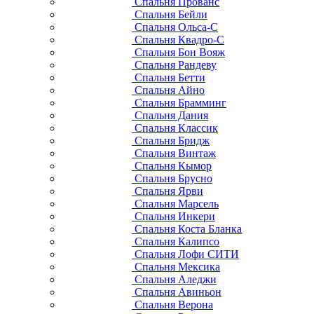
Спальня Прованс
Спальня Бейли
Спальня Ольса-С
Спальня Квадро-С
Спальня Бон Вояж
Спальня Рандеву
Спальня Бетти
Спальня Айно
Спальня Брамминг
Спальня Дания
Спальня Классик
Спальня Бридж
Спальня Винтаж
Спальня Кымор
Спальня Брусно
Спальня Ярви
Спальня Марсель
Спальня Инкери
Спальня Коста Бланка
Спальня Калипсо
Спальня Лофи СИТИ
Спальня Мексика
Спальня Аледжи
Спальня Авиньон
Спальня Верона