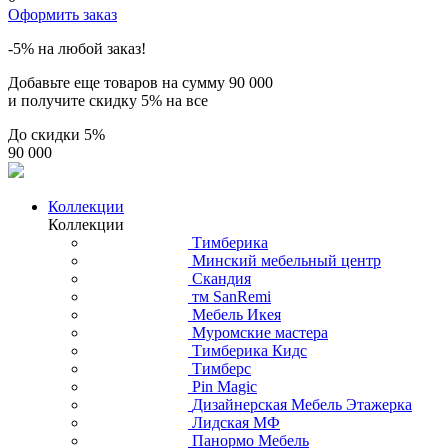
Оформить заказ
-5% на любой заказ!
Добавьте еще товаров на сумму
90 000
и получите скидку
5% на все
До скидки
5%
90 000
Коллекции
Коллекции
Тимберика
Минский мебельный центр
Скандия
тм SanRemi
Мебель Икея
Муромские мастера
Тимберика Кидс
Тимберс
Pin Magic
Дизайнерская Мебель Этажерка
Лидская МФ
Панормо Мебель