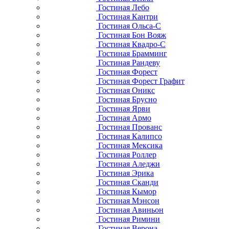
Гостиная Лебо
Гостиная Кантри
Гостиная Ольса-С
Гостиная Бон Вояж
Гостиная Квадро-С
Гостиная Брамминг
Гостиная Рандеву
Гостиная Форест
Гостиная Форест Графит
Гостиная Оникс
Гостиная Брусно
Гостиная Ярви
Гостиная Армо
Гостиная Прованс
Гостиная Калипсо
Гостиная Мексика
Гостиная Роллер
Гостиная Аледжи
Гостиная Эрика
Гостиная Сканди
Гостиная Кымор
Гостиная Мэнсон
Гостиная Авиньон
Гостиная Римини
Гостиная Верона