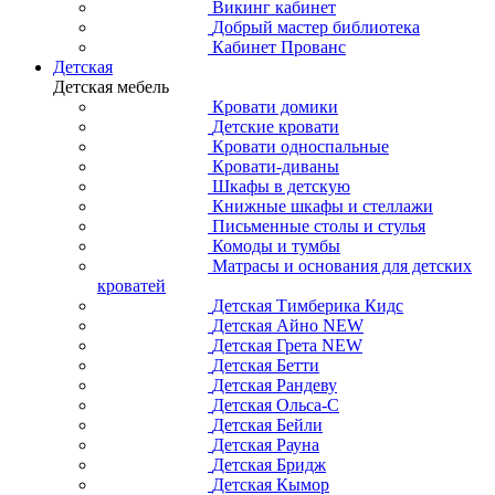
Викинг кабинет
Добрый мастер библиотека
Кабинет Прованс
Детская
Детская мебель
Кровати домики
Детские кровати
Кровати односпальные
Кровати-диваны
Шкафы в детскую
Книжные шкафы и стеллажи
Письменные столы и стулья
Комоды и тумбы
Матрасы и основания для детских
кроватей
Детская Тимберика Кидс
Детская Айно NEW
Детская Грета NEW
Детская Бетти
Детская Рандеву
Детская Ольса-С
Детская Бейли
Детская Рауна
Детская Бридж
Детская Кымор