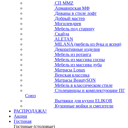
СП ММZ
Армавирская МФ
Диваны в стиле лофт
Добрый мастер
Могилевдрев
Мебель под старину
Скайда
ALETAN
MILANA (мебель из бука и ясеня)
Декоративные изделия
Мебель из ротанга
Мебель из массива сосны
Мебель из массива дуба
Матрасы Lonax
Венская классика
Матрасы BeautySON
Мебель в классическом стиле
Столешницы и комплектующие ПГ
Союз
Вытяжки для кухни ELIKOR
Кухонные мойки и смесители
РАСПРОДАЖА!
Акции
Гостиная
Гостиные (столовые)