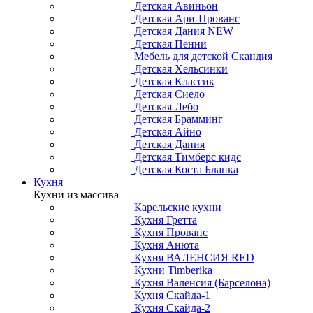
Детская Авиньон
Детская Ари-Прованс
Детская Дания NEW
Детская Пенни
Мебель для детской Скандия
Детская Хельсинки
Детская Классик
Детская Сиело
Детская Лебо
Детская Брамминг
Детская Айно
Детская Дания
Детская Тимберс кидс
Детская Коста Бланка
Кухня
Кухни из массива
Карельские кухни
Кухня Гретта
Кухня Прованс
Кухня Анюта
Кухня ВАЛЕНСИЯ RED
Кухни Timberika
Кухня Валенсия (Барселона)
Кухня Скайда-1
Кухня Скайда-2