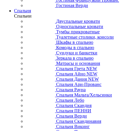
Гостиная Французкий Прованс
Гостиная Верди
Спальня
Спальни
Двуспальные кровати
Односпальные кровати
Тумбы прикроватные
Туалетные столики, консоли
Шкафы в спальню
Комоды в спальню
Сундуки и банкетки
Зеркала в спальню
Матрасы и основания
Спальня Грета NEW
Спальня Айно NEW
Спальня Дания NEW
Спальня Ари-Прованс
Спальня Рауна
Спальня Мальта/Хельсинки
Спальня Лебо
Спальня Скандия
Спальня ПЕННИ
Спальня Верди
Спальня Скандинавия
Спальня Викинг