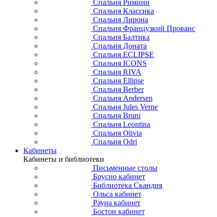
Спальня Римини
Спальня Классика
Спальня Лирона
Спальня Французкий Прованс
Спальня Балтика
Спальня Доната
Спальня ECLIPSE
Спальня ICONS
Спальня RIVA
Спальня Ellipse
Спальня Berber
Спальня Andersen
Спальня Jules Verne
Спальня Bruni
Спальня Leontina
Спальня Olivia
Спальня Odri
Кабинеты
Кабинеты и библиотеки
Письменные столы
Брусно кабинет
Библиотека Скандия
Ольса кабинет
Рауна кабинет
Бостон кабинет