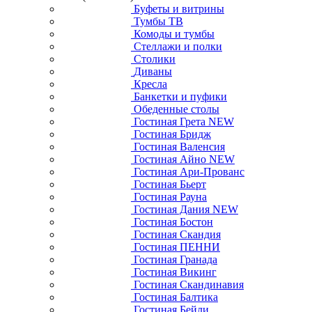
Буфеты и витрины
Тумбы ТВ
Комоды и тумбы
Стеллажи и полки
Столики
Диваны
Кресла
Банкетки и пуфики
Обеденные столы
Гостиная Грета NEW
Гостиная Бридж
Гостиная Валенсия
Гостиная Айно NEW
Гостиная Ари-Прованс
Гостиная Бьерт
Гостиная Рауна
Гостиная Дания NEW
Гостиная Бостон
Гостиная Скандия
Гостиная ПЕННИ
Гостиная Гранада
Гостиная Викинг
Гостиная Скандинавия
Гостиная Балтика
Гостиная Бейли