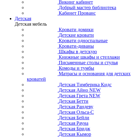
Викинг кабинет
Добрый мастер библиотека
Кабинет Прованс
Детская
Детская мебель
Кровати домики
Детские кровати
Кровати односпальные
Кровати-диваны
Шкафы в детскую
Книжные шкафы и стеллажи
Письменные столы и стулья
Комоды и тумбы
Матрасы и основания для детских
кроватей
Детская Тимберика Кидс
Детская Айно NEW
Детская Грета NEW
Детская Бетти
Детская Рандеву
Детская Ольса-С
Детская Бейли
Детская Рауна
Детская Бридж
Детская Кымор