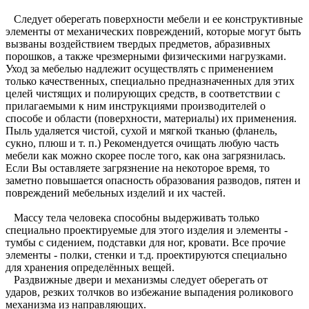
Следует оберегать поверхности мебели и ее конструктивные
элементы от механических повреждений, которые могут быть
вызваны воздействием твердых предметов, абразивных
порошков, а также чрезмерными физическими нагрузками.
Уход за мебелью надлежит осуществлять с применением
только качественных, специально предназначенных для этих
целей чистящих и полирующих средств, в соответствии с
прилагаемыми к ним инструкциями производителей о
способе и области (поверхности, материалы) их применения.
Пыль удаляется чистой, сухой и мягкой тканью (фланель,
сукно, плюш и т. п.) Рекомендуется очищать любую часть
мебели как можно скорее после того, как она загрязнилась.
Если Вы оставляете загрязнение на некоторое время, то
заметно повышается опасность образования разводов, пятен и
повреждений мебельных изделий и их частей.
Массу тела человека способны выдерживать только
специально проектируемые для этого изделия и элементы -
тумбы с сидением, подставки для ног, кровати. Все прочие
элементы - полки, стенки и т.д. проектируются специально
для хранения определённых вещей.
Раздвижные двери и механизмы следует оберегать от
ударов, резких толчков во избежание выпадения роликового
механизма из направляющих.