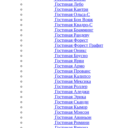
Гостиная Лебо
Гостиная Кантри
Гостиная Ольса-С
Гостиная Бон Вояж
Гостиная Квадро-С
Гостиная Брамминг
Гостиная Рандеву
Гостиная Форест
Гостиная Форест Графит
Гостиная Оникс
Гостиная Брусно
Гостиная Ярви
Гостиная Армо
Гостиная Прованс
Гостиная Калипсо
Гостиная Мексика
Гостиная Роллер
Гостиная Аледжи
Гостиная Эрика
Гостиная Сканди
Гостиная Кымор
Гостиная Мэнсон
Гостиная Авиньон
Гостиная Римини
Гостиная Верона