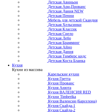
Детская Авиньон
Детская Ари-Прованс
Детская Дания NEW
Детская Пенни
Мебель для детской Скандия
Детская Хельсинки
Детская Классик
Детская Сиело
Детская Лебо
Детская Брамминг
Детская Айно
Детская Дания
Детская Тимберс кидс
Детская Коста Бланка
Кухня
Кухни из массива
Карельские кухни
Кухня Гретта
Кухня Прованс
Кухня Анюта
Кухня ВАЛЕНСИЯ RED
Кухни Timberika
Кухня Валенсия (Барселона)
Кухня Скайда-1
Кухня Скайда-2