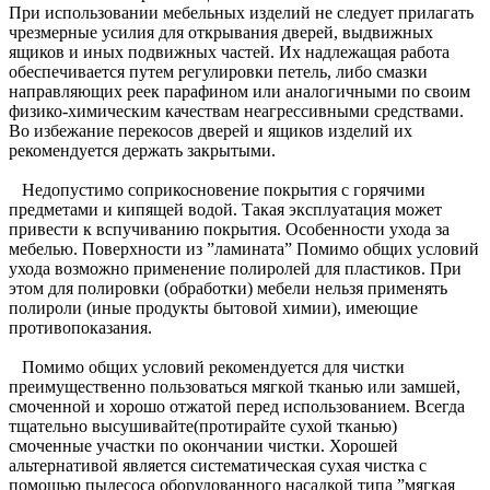
При использовании мебельных изделий не следует прилагать
чрезмерные усилия для открывания дверей, выдвижных
ящиков и иных подвижных частей. Их надлежащая работа
обеспечивается путем регулировки петель, либо смазки
направляющих реек парафином или аналогичными по своим
физико-химическим качествам неагрессивными средствами.
Во избежание перекосов дверей и ящиков изделий их
рекомендуется держать закрытыми.
Недопустимо соприкосновение покрытия с горячими
предметами и кипящей водой. Такая эксплуатация может
привести к вспучиванию покрытия. Особенности ухода за
мебелью. Поверхности из ”ламината” Помимо общих условий
ухода возможно применение полиролей для пластиков. При
этом для полировки (обработки) мебели нельзя применять
полироли (иные продукты бытовой химии), имеющие
противопоказания.
Помимо общих условий рекомендуется для чистки
преимущественно пользоваться мягкой тканью или замшей,
смоченной и хорошо отжатой перед использованием. Всегда
тщательно высушивайте(протирайте сухой тканью)
смоченные участки по окончании чистки. Хорошей
альтернативой является систематическая сухая чистка с
помощью пылесоса оборудованного насадкой типа ”мягкая