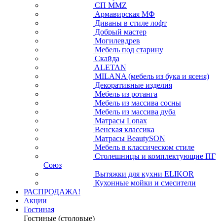
СП ММZ
Армавирская МФ
Диваны в стиле лофт
Добрый мастер
Могилевдрев
Мебель под старину
Скайда
ALETAN
MILANA (мебель из бука и ясеня)
Декоративные изделия
Мебель из ротанга
Мебель из массива сосны
Мебель из массива дуба
Матрасы Lonax
Венская классика
Матрасы BeautySON
Мебель в классическом стиле
Столешницы и комплектующие ПГ
Союз
Вытяжки для кухни ELIKOR
Кухонные мойки и смесители
РАСПРОДАЖА!
Акции
Гостиная
Гостиные (столовые)