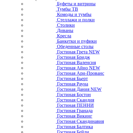
Буфеты и витрины
Тумбы ТВ
Комоды и тумбы
Стеллажи и полки
Столики
Диваны
Кресла
Банкетки и пуфики
Обеденные столы
Гостиная Грета NEW
Гостиная Бридж
Гостиная Валенсия
Гостиная Айно NEW
Гостиная Ари-Прованс
Гостиная Бьерт
Гостиная Рауна
Гостиная Дания NEW
Гостиная Бостон
Гостиная Скандия
Гостиная ПЕННИ
Гостиная Гранада
Гостиная Викинг
Гостиная Скандинавия
Гостиная Балтика
Гостиная Бейли