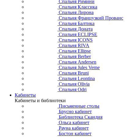
Спальня Римини
Спальня Классика
Спальня Лирона
Спальня Французкий Прованс
Спальня Балтика
Спальня Доната
Спальня ECLIPSE
Спальня ICONS
Спальня RIVA
Спальня Ellipse
Спальня Berber
Спальня Andersen
Спальня Jules Verne
Спальня Bruni
Спальня Leontina
Спальня Olivia
Спальня Odri
Кабинеты
Кабинеты и библиотеки
Письменные столы
Брусно кабинет
Библиотека Скандия
Ольса кабинет
Рауна кабинет
Бостон кабинет