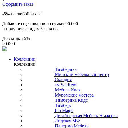
Оформить заказ
-5% на любой заказ!
Добавьте еще товаров на сумму
90 000
и получите скидку
5% на все
До скидки
5%
90 000
Коллекции
Коллекции
Тимберика
Минский мебельный центр
Скандия
тм SanRemi
Мебель Икея
Муромские мастера
Тимберика Кидс
Тимберс
Pin Magic
Дизайнерская Мебель Этажерка
Лидская МФ
Панормо Мебель