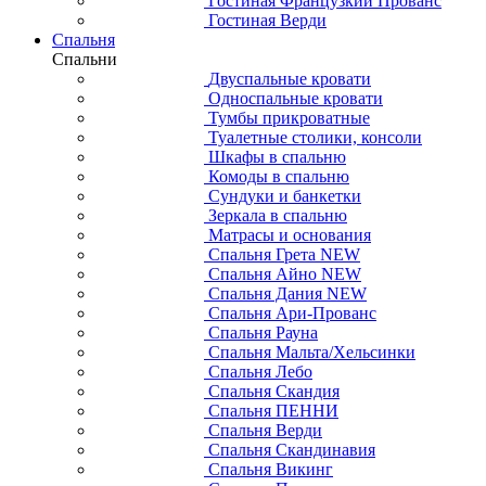
Гостиная Французкий Прованс
Гостиная Верди
Спальня
Спальни
Двуспальные кровати
Односпальные кровати
Тумбы прикроватные
Туалетные столики, консоли
Шкафы в спальню
Комоды в спальню
Сундуки и банкетки
Зеркала в спальню
Матрасы и основания
Спальня Грета NEW
Спальня Айно NEW
Спальня Дания NEW
Спальня Ари-Прованс
Спальня Рауна
Спальня Мальта/Хельсинки
Спальня Лебо
Спальня Скандия
Спальня ПЕННИ
Спальня Верди
Спальня Скандинавия
Спальня Викинг