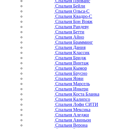
Спальня Прованс
Спальня Бейли
Спальня Ольса-С
Спальня Квадро-С
Спальня Бон Вояж
Спальня Рандеву
Спальня Бетти
Спальня Айно
Спальня Брамминг
Спальня Дания
Спальня Классик
Спальня Бридж
Спальня Винтаж
Спальня Кымор
Спальня Брусно
Спальня Ярви
Спальня Марсель
Спальня Инкери
Спальня Коста Бланка
Спальня Калипсо
Спальня Лофи СИТИ
Спальня Мексика
Спальня Аледжи
Спальня Авиньон
Спальня Верона