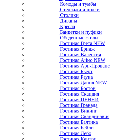
Комоды и тумбы
Стеллажи и полки
Столики
Диваны
Кресла
Банкетки и пуфики
Обеденные столы
Гостиная Грета NEW
Гостиная Бридж
Гостиная Валенсия
Гостиная Айно NEW
Гостиная Ари-Прованс
Гостиная Бьерт
Гостиная Рауна
Гостиная Дания NEW
Гостиная Бостон
Гостиная Скандия
Гостиная ПЕННИ
Гостиная Гранада
Гостиная Викинг
Гостиная Скандинавия
Гостиная Балтика
Гостиная Бейли
Гостиная Лебо
Гостиная Кантри