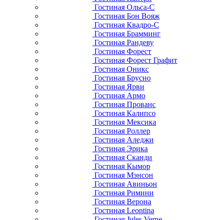
Гостиная Ольса-С
Гостиная Бон Вояж
Гостиная Квадро-С
Гостиная Брамминг
Гостиная Рандеву
Гостиная Форест
Гостиная Форест Графит
Гостиная Оникс
Гостиная Брусно
Гостиная Ярви
Гостиная Армо
Гостиная Прованс
Гостиная Калипсо
Гостиная Мексика
Гостиная Роллер
Гостиная Аледжи
Гостиная Эрика
Гостиная Сканди
Гостиная Кымор
Гостиная Мэнсон
Гостиная Авиньон
Гостиная Римини
Гостиная Верона
Гостиная Leontina
Гостиная Jules Verne