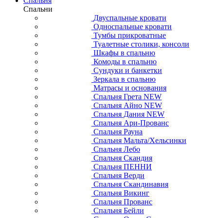
Спальня
Спальни
Двуспальные кровати
Односпальные кровати
Тумбы прикроватные
Туалетные столики, консоли
Шкафы в спальню
Комоды в спальню
Сундуки и банкетки
Зеркала в спальню
Матрасы и основания
Спальня Грета NEW
Спальня Айно NEW
Спальня Дания NEW
Спальня Ари-Прованс
Спальня Рауна
Спальня Мальта/Хельсинки
Спальня Лебо
Спальня Скандия
Спальня ПЕННИ
Спальня Верди
Спальня Скандинавия
Спальня Викинг
Спальня Прованс
Спальня Бейли