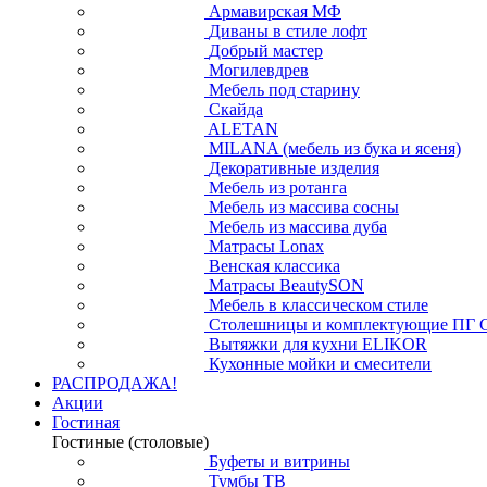
Армавирская МФ
Диваны в стиле лофт
Добрый мастер
Могилевдрев
Мебель под старину
Скайда
ALETAN
MILANA (мебель из бука и ясеня)
Декоративные изделия
Мебель из ротанга
Мебель из массива сосны
Мебель из массива дуба
Матрасы Lonax
Венская классика
Матрасы BeautySON
Мебель в классическом стиле
Столешницы и комплектующие ПГ 
Вытяжки для кухни ELIKOR
Кухонные мойки и смесители
РАСПРОДАЖА!
Акции
Гостиная
Гостиные (столовые)
Буфеты и витрины
Тумбы ТВ