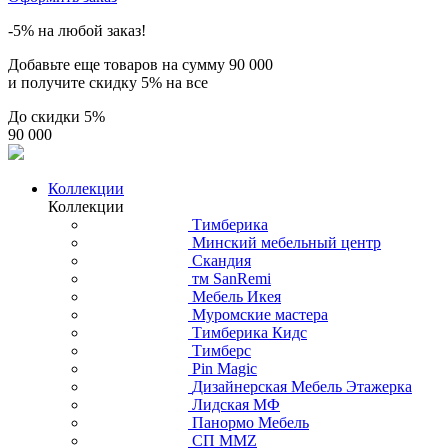
-5% на любой заказ!
Добавьте еще товаров на сумму
90 000
и получите скидку
5% на все
До скидки
5%
90 000
Коллекции
Коллекции
Тимберика
Минский мебельный центр
Скандия
тм SanRemi
Мебель Икея
Муромские мастера
Тимберика Кидс
Тимберс
Pin Magic
Дизайнерская Мебель Этажерка
Лидская МФ
Панормо Мебель
СП ММZ