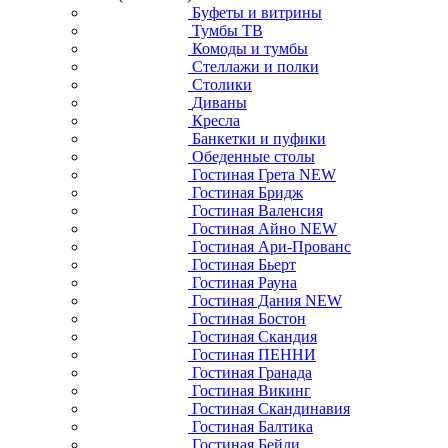
Буфеты и витрины
Тумбы ТВ
Комоды и тумбы
Стеллажи и полки
Столики
Диваны
Кресла
Банкетки и пуфики
Обеденные столы
Гостиная Грета NEW
Гостиная Бридж
Гостиная Валенсия
Гостиная Айно NEW
Гостиная Ари-Прованс
Гостиная Бьерт
Гостиная Рауна
Гостиная Дания NEW
Гостиная Бостон
Гостиная Скандия
Гостиная ПЕННИ
Гостиная Гранада
Гостиная Викинг
Гостиная Скандинавия
Гостиная Балтика
Гостиная Бейли