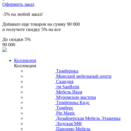
Оформить заказ
-5% на любой заказ!
Добавьте еще товаров на сумму
90 000
и получите скидку
5% на все
До скидки
5%
90 000
Коллекции
Коллекции
Тимберика
Минский мебельный центр
Скандия
тм SanRemi
Мебель Икея
Муромские мастера
Тимберика Кидс
Тимберс
Pin Magic
Дизайнерская Мебель Этажерка
Лидская МФ
Панормо Мебель