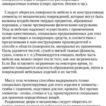
лакокрасочные пленки (спирт, ацетон, бензин и пр.).
Следует оберегать поверхности мебели и ее конструктивные
элементы от механических повреждений, которые могут быть
вызваны воздействием твердых предметов, абразивных
порошков, а также чрезмерными физическими нагрузками.
Уход за мебелью надлежит осуществлять с применением
только качественных, специально предназначенных для этих
целей чистящих и полирующих средств, в соответствии с
прилагаемыми к ним инструкциями производителей о
способе и области (поверхности, материалы) их применения.
Пыль удаляется чистой, сухой и мягкой тканью (фланель,
сукно, плюш и т. п.) Рекомендуется очищать любую часть
мебели как можно скорее после того, как она загрязнилась.
Если Вы оставляете загрязнение на некоторое время, то
заметно повышается опасность образования разводов, пятен и
повреждений мебельных изделий и их частей.
Массу тела человека способны выдерживать только
специально проектируемые для этого изделия и элементы -
тумбы с сидением, подставки для ног, кровати. Все прочие
элементы - полки, стенки и т.д. проектируются специально
для хранения определённых вещей.
Раздвижные двери и механизмы следует оберегать от
ударов, резких толчков во избежание выпадения роликового