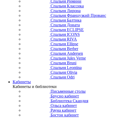
Спальня Римини
Спальня Классика
Спальня Лирона
Спальня Французкий Прованс
Спальня Балтика
Спальня Доната
Спальня ECLIPSE
Спальня ICONS
Спальня RIVA
Спальня Ellipse
Спальня Berber
Спальня Andersen
Спальня Jules Verne
Спальня Bruni
Спальня Leontina
Спальня Olivia
Спальня Odri
Кабинеты
Кабинеты и библиотеки
Письменные столы
Брусно кабинет
Библиотека Скандия
Ольса кабинет
Рауна кабинет
Бостон кабинет