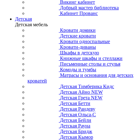
Викинг кабинет
Добрый мастер библиотека
Кабинет Прованс
Детская
Детская мебель
Кровати домики
Детские кровати
Кровати односпальные
Кровати-диваны
Шкафы в детскую
Книжные шкафы и стеллажи
Письменные столы и стулья
Комоды и тумбы
Матрасы и основания для детских
кроватей
Детская Тимберика Кидс
Детская Айно NEW
Детская Грета NEW
Детская Бетти
Детская Рандеву
Детская Ольса-С
Детская Бейли
Детская Рауна
Детская Бридж
Детская Кымор