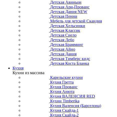
Детская Авиньон
Детская Ари-Прованс
Детская Дания NEW
Детская Пенни
Мебель для детской Скандия
Детская Хельсинки
Детская Классик
Детская Сиело
Детская Лебо
Детская Брамминг
Детская Айно
Детская Дания
Детская Тимберс кидс
Детская Коста Бланка
Кухня
Кухни из массива
Карельские кухни
Кухня Гретта
Кухня Прованс
Кухня Анюта
Кухня ВАЛЕНСИЯ RED
Кухни Timberika
Кухня Валенсия (Барселона)
Кухня Скайда-1
Кухня Скайда-2