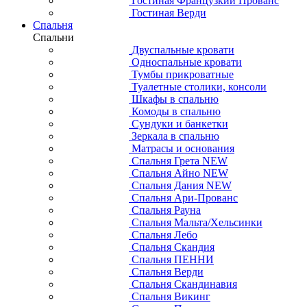
Гостиная Французкий Прованс
Гостиная Верди
Спальня
Спальни
Двуспальные кровати
Односпальные кровати
Тумбы прикроватные
Туалетные столики, консоли
Шкафы в спальню
Комоды в спальню
Сундуки и банкетки
Зеркала в спальню
Матрасы и основания
Спальня Грета NEW
Спальня Айно NEW
Спальня Дания NEW
Спальня Ари-Прованс
Спальня Рауна
Спальня Мальта/Хельсинки
Спальня Лебо
Спальня Скандия
Спальня ПЕННИ
Спальня Верди
Спальня Скандинавия
Спальня Викинг