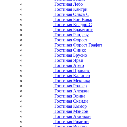
Гостиная Лебо
Гостиная Кантри
Гостиная Ольса-С
Гостиная Бон Вояж
Гостиная Квадро-С
Гостиная Брамминг
Гостиная Рандеву
Гостиная Форест
Гостиная Форест Графит
Гостиная Оникс
Гостиная Брусно
Гостиная Ярви
Гостиная Армо
Гостиная Прованс
Гостиная Калипсо
Гостиная Мексика
Гостиная Роллер
Гостиная Аледжи
Гостиная Эрика
Гостиная Сканди
Гостиная Кымор
Гостиная Мэнсон
Гостиная Авиньон
Гостиная Римини
Гостиная Верона