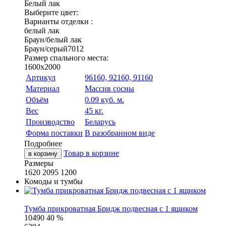
Белый лак
Выберите цвет:
Варианты отделки :
белый лак
Браун/белый лак
Браун/серый7012
Размер спального места:
1600x2000
Артикул
96160, 92160, 91160
Материал
Массив сосны
Объём
0.09 куб. м.
Вес
45 кг.
Производство
Беларусь
Форма поставки
В разобранном виде
Подробнее
Товар в корзине
в корзину
Размеры
1620
2095
1200
Комоды и тумбы
Тумба прикроватная Бридж подвесная с 1 ящиком
10490
40 %