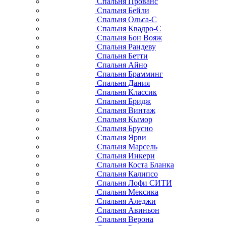
Спальня Прованс
Спальня Бейли
Спальня Ольса-С
Спальня Квадро-С
Спальня Бон Вояж
Спальня Рандеву
Спальня Бетти
Спальня Айно
Спальня Брамминг
Спальня Дания
Спальня Классик
Спальня Бридж
Спальня Винтаж
Спальня Кымор
Спальня Брусно
Спальня Ярви
Спальня Марсель
Спальня Инкери
Спальня Коста Бланка
Спальня Калипсо
Спальня Лофи СИТИ
Спальня Мексика
Спальня Аледжи
Спальня Авиньон
Спальня Верона