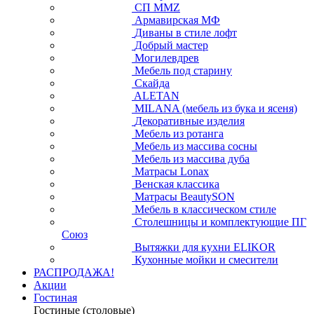
СП ММZ
Армавирская МФ
Диваны в стиле лофт
Добрый мастер
Могилевдрев
Мебель под старину
Скайда
ALETAN
MILANA (мебель из бука и ясеня)
Декоративные изделия
Мебель из ротанга
Мебель из массива сосны
Мебель из массива дуба
Матрасы Lonax
Венская классика
Матрасы BeautySON
Мебель в классическом стиле
Столешницы и комплектующие ПГ
Союз
Вытяжки для кухни ELIKOR
Кухонные мойки и смесители
РАСПРОДАЖА!
Акции
Гостиная
Гостиные (столовые)