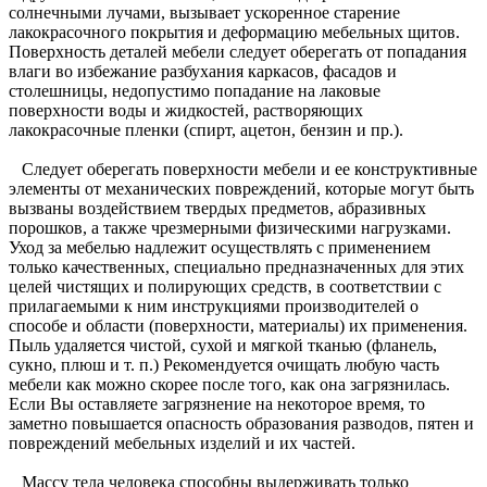
солнечными лучами, вызывает ускоренное старение
лакокрасочного покрытия и деформацию мебельных щитов.
Поверхность деталей мебели следует оберегать от попадания
влаги во избежание разбухания каркасов, фасадов и
столешницы, недопустимо попадание на лаковые
поверхности воды и жидкостей, растворяющих
лакокрасочные пленки (спирт, ацетон, бензин и пр.).
Следует оберегать поверхности мебели и ее конструктивные
элементы от механических повреждений, которые могут быть
вызваны воздействием твердых предметов, абразивных
порошков, а также чрезмерными физическими нагрузками.
Уход за мебелью надлежит осуществлять с применением
только качественных, специально предназначенных для этих
целей чистящих и полирующих средств, в соответствии с
прилагаемыми к ним инструкциями производителей о
способе и области (поверхности, материалы) их применения.
Пыль удаляется чистой, сухой и мягкой тканью (фланель,
сукно, плюш и т. п.) Рекомендуется очищать любую часть
мебели как можно скорее после того, как она загрязнилась.
Если Вы оставляете загрязнение на некоторое время, то
заметно повышается опасность образования разводов, пятен и
повреждений мебельных изделий и их частей.
Массу тела человека способны выдерживать только