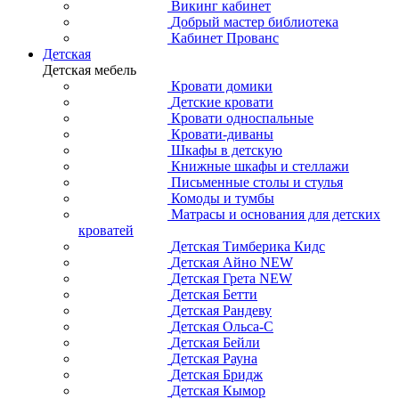
Викинг кабинет
Добрый мастер библиотека
Кабинет Прованс
Детская
Детская мебель
Кровати домики
Детские кровати
Кровати односпальные
Кровати-диваны
Шкафы в детскую
Книжные шкафы и стеллажи
Письменные столы и стулья
Комоды и тумбы
Матрасы и основания для детских
кроватей
Детская Тимберика Кидс
Детская Айно NEW
Детская Грета NEW
Детская Бетти
Детская Рандеву
Детская Ольса-С
Детская Бейли
Детская Рауна
Детская Бридж
Детская Кымор