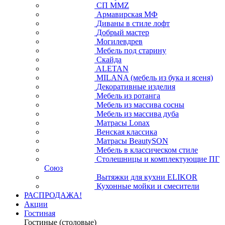
СП ММZ
Армавирская МФ
Диваны в стиле лофт
Добрый мастер
Могилевдрев
Мебель под старину
Скайда
ALETAN
MILANA (мебель из бука и ясеня)
Декоративные изделия
Мебель из ротанга
Мебель из массива сосны
Мебель из массива дуба
Матрасы Lonax
Венская классика
Матрасы BeautySON
Мебель в классическом стиле
Столешницы и комплектующие ПГ
Союз
Вытяжки для кухни ELIKOR
Кухонные мойки и смесители
РАСПРОДАЖА!
Акции
Гостиная
Гостиные (столовые)