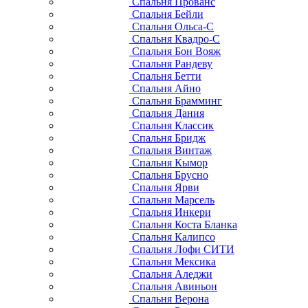
Спальня Прованс
Спальня Бейли
Спальня Ольса-С
Спальня Квадро-С
Спальня Бон Вояж
Спальня Рандеву
Спальня Бетти
Спальня Айно
Спальня Брамминг
Спальня Дания
Спальня Классик
Спальня Бридж
Спальня Винтаж
Спальня Кымор
Спальня Брусно
Спальня Ярви
Спальня Марсель
Спальня Инкери
Спальня Коста Бланка
Спальня Калипсо
Спальня Лофи СИТИ
Спальня Мексика
Спальня Аледжи
Спальня Авиньон
Спальня Верона