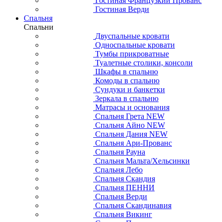
Гостиная Французкий Прованс
Гостиная Верди
Спальня
Спальни
Двуспальные кровати
Односпальные кровати
Тумбы прикроватные
Туалетные столики, консоли
Шкафы в спальню
Комоды в спальню
Сундуки и банкетки
Зеркала в спальню
Матрасы и основания
Спальня Грета NEW
Спальня Айно NEW
Спальня Дания NEW
Спальня Ари-Прованс
Спальня Рауна
Спальня Мальта/Хельсинки
Спальня Лебо
Спальня Скандия
Спальня ПЕННИ
Спальня Верди
Спальня Скандинавия
Спальня Викинг