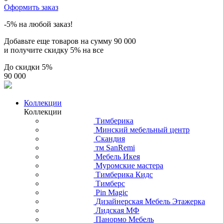
Оформить заказ
-5% на любой заказ!
Добавьте еще товаров на сумму
90 000
и получите скидку
5% на все
До скидки
5%
90 000
Коллекции
Коллекции
Тимберика
Минский мебельный центр
Скандия
тм SanRemi
Мебель Икея
Муромские мастера
Тимберика Кидс
Тимберс
Pin Magic
Дизайнерская Мебель Этажерка
Лидская МФ
Панормо Мебель