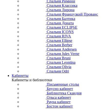
Спальня Римини
Спальня Классика
Спальня Лирона
Спальня Французкий Прованс
Спальня Балтика
Спальня Доната
Спальня ECLIPSE
Спальня ICONS
Спальня RIVA
Спальня Ellipse
Спальня Berber
Спальня Andersen
Спальня Jules Verne
Спальня Bruni
Спальня Leontina
Спальня Olivia
Спальня Odri
Кабинеты
Кабинеты и библиотеки
Письменные столы
Брусно кабинет
Библиотека Скандия
Ольса кабинет
Рауна кабинет
Бостон кабинет