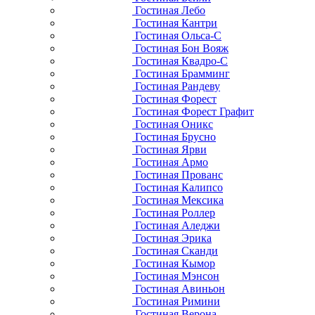
Гостиная Лебо
Гостиная Кантри
Гостиная Ольса-С
Гостиная Бон Вояж
Гостиная Квадро-С
Гостиная Брамминг
Гостиная Рандеву
Гостиная Форест
Гостиная Форест Графит
Гостиная Оникс
Гостиная Брусно
Гостиная Ярви
Гостиная Армо
Гостиная Прованс
Гостиная Калипсо
Гостиная Мексика
Гостиная Роллер
Гостиная Аледжи
Гостиная Эрика
Гостиная Сканди
Гостиная Кымор
Гостиная Мэнсон
Гостиная Авиньон
Гостиная Римини
Гостиная Верона