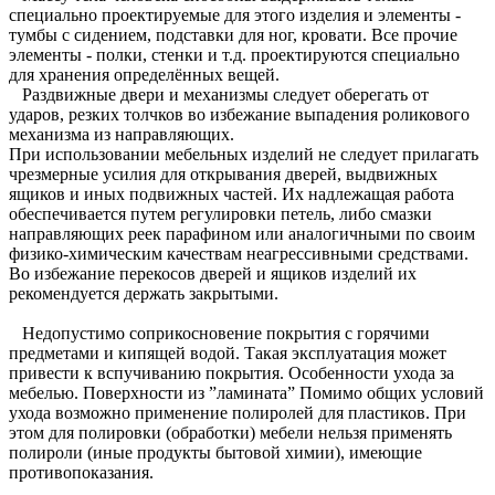
специально проектируемые для этого изделия и элементы -
тумбы с сидением, подставки для ног, кровати. Все прочие
элементы - полки, стенки и т.д. проектируются специально
для хранения определённых вещей.
Раздвижные двери и механизмы следует оберегать от
ударов, резких толчков во избежание выпадения роликового
механизма из направляющих.
При использовании мебельных изделий не следует прилагать
чрезмерные усилия для открывания дверей, выдвижных
ящиков и иных подвижных частей. Их надлежащая работа
обеспечивается путем регулировки петель, либо смазки
направляющих реек парафином или аналогичными по своим
физико-химическим качествам неагрессивными средствами.
Во избежание перекосов дверей и ящиков изделий их
рекомендуется держать закрытыми.
Недопустимо соприкосновение покрытия с горячими
предметами и кипящей водой. Такая эксплуатация может
привести к вспучиванию покрытия. Особенности ухода за
мебелью. Поверхности из ”ламината” Помимо общих условий
ухода возможно применение полиролей для пластиков. При
этом для полировки (обработки) мебели нельзя применять
полироли (иные продукты бытовой химии), имеющие
противопоказания.