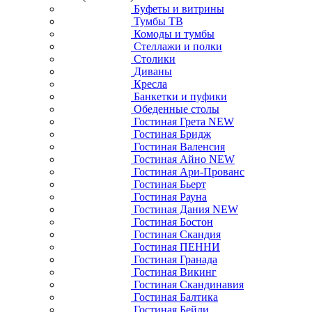
Буфеты и витрины
Тумбы ТВ
Комоды и тумбы
Стеллажи и полки
Столики
Диваны
Кресла
Банкетки и пуфики
Обеденные столы
Гостиная Грета NEW
Гостиная Бридж
Гостиная Валенсия
Гостиная Айно NEW
Гостиная Ари-Прованс
Гостиная Бьерт
Гостиная Рауна
Гостиная Дания NEW
Гостиная Бостон
Гостиная Скандия
Гостиная ПЕННИ
Гостиная Гранада
Гостиная Викинг
Гостиная Скандинавия
Гостиная Балтика
Гостиная Бейли