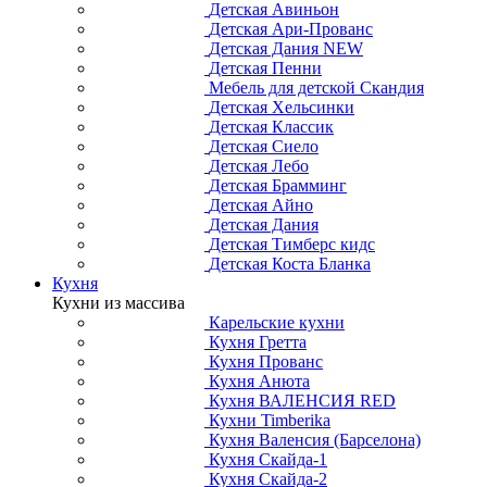
Детская Авиньон
Детская Ари-Прованс
Детская Дания NEW
Детская Пенни
Мебель для детской Скандия
Детская Хельсинки
Детская Классик
Детская Сиело
Детская Лебо
Детская Брамминг
Детская Айно
Детская Дания
Детская Тимберс кидс
Детская Коста Бланка
Кухня
Кухни из массива
Карельские кухни
Кухня Гретта
Кухня Прованс
Кухня Анюта
Кухня ВАЛЕНСИЯ RED
Кухни Timberika
Кухня Валенсия (Барселона)
Кухня Скайда-1
Кухня Скайда-2