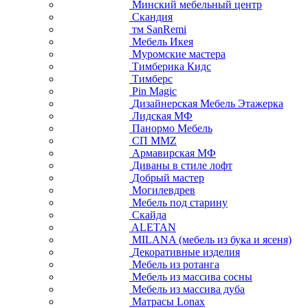
Минский мебельный центр
Скандия
тм SanRemi
Мебель Икея
Муромские мастера
Тимберика Кидс
Тимберс
Pin Magic
Дизайнерская Мебель Этажерка
Лидская МФ
Панормо Мебель
СП ММZ
Армавирская МФ
Диваны в стиле лофт
Добрый мастер
Могилевдрев
Мебель под старину
Скайда
ALETAN
MILANA (мебель из бука и ясеня)
Декоративные изделия
Мебель из ротанга
Мебель из массива сосны
Мебель из массива дуба
Матрасы Lonax