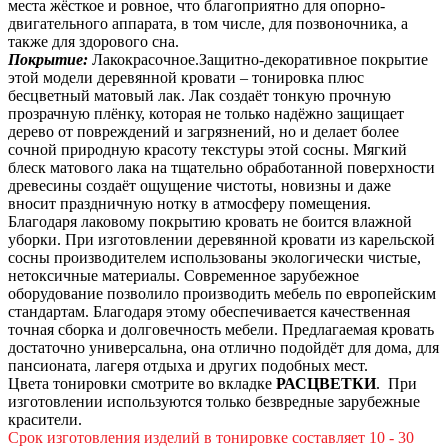
места жёсткое и ровное, что благоприятно для опорно-
двигательного аппарата, в том числе, для позвоночника, а
также для здорового сна.
Покрытие:
Лакокрасочное.Защитно-декоративное покрытие
этой модели деревянной кровати – тонировка плюс
бесцветный матовый лак. Лак создаёт тонкую прочную
прозрачную плёнку, которая не только надёжно защищает
дерево от повреждений и загрязнений, но и делает более
сочной природную красоту текстуры этой сосны. Мягкий
блеск матового лака на тщательно обработанной поверхности
древесины создаёт ощущение чистоты, новизны и даже
вносит праздничную нотку в атмосферу помещения.
Благодаря лаковому покрытию кровать не боится влажной
уборки. При изготовлении деревянной кровати из карельской
сосны производителем использованы экологически чистые,
нетоксичные материалы. Современное зарубежное
оборудование позволило производить мебель по европейским
стандартам. Благодаря этому обеспечивается качественная
точная сборка и долговечность мебели. Предлагаемая кровать
достаточно универсальна, она отлично подойдёт для дома, для
пансионата, лагеря отдыха и других подобных мест.
Цвета тонировки смотрите во вкладке
РАСЦВЕТКИ
. При
изготовлении используются только безвредные зарубежные
красители.
Срок изготовления изделий в тонировке составляет 10 - 30