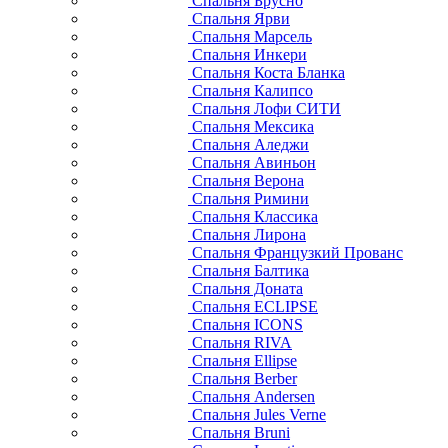
Спальня Брусно
Спальня Ярви
Спальня Марсель
Спальня Инкери
Спальня Коста Бланка
Спальня Калипсо
Спальня Лофи СИТИ
Спальня Мексика
Спальня Аледжи
Спальня Авиньон
Спальня Верона
Спальня Римини
Спальня Классика
Спальня Лирона
Спальня Французкий Прованс
Спальня Балтика
Спальня Доната
Спальня ECLIPSE
Спальня ICONS
Спальня RIVA
Спальня Ellipse
Спальня Berber
Спальня Andersen
Спальня Jules Verne
Спальня Bruni