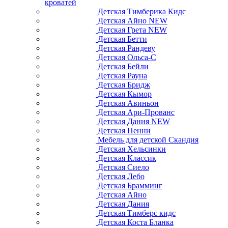
кроватей
Детская Тимберика Кидс
Детская Айно NEW
Детская Грета NEW
Детская Бетти
Детская Рандеву
Детская Ольса-С
Детская Бейли
Детская Рауна
Детская Бридж
Детская Кымор
Детская Авиньон
Детская Ари-Прованс
Детская Дания NEW
Детская Пенни
Мебель для детской Скандия
Детская Хельсинки
Детская Классик
Детская Сиело
Детская Лебо
Детская Брамминг
Детская Айно
Детская Дания
Детская Тимберс кидс
Детская Коста Бланка