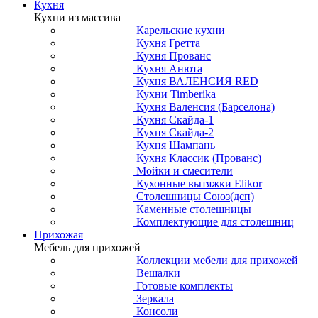
Кухня
Кухни из массива
Карельские кухни
Кухня Гретта
Кухня Прованс
Кухня Анюта
Кухня ВАЛЕНСИЯ RED
Кухни Timberika
Кухня Валенсия (Барселона)
Кухня Скайда-1
Кухня Скайда-2
Кухня Шампань
Кухня Классик (Прованс)
Мойки и смесители
Кухонные вытяжки Elikor
Столешницы Союз(дсп)
Каменные столешницы
Комплектующие для столешниц
Прихожая
Мебель для прихожей
Коллекции мебели для прихожей
Вешалки
Готовые комплекты
Зеркала
Консоли