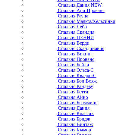
Спальня Дания NEW
Спальня Ари-Прованс
Спальня Рауна
Спальня Мальта/Хельсинки
Спальня Лебо
Спальня Скандия
Спальня ПЕННИ
Спальня Верди
Спальня Скандинавия
Спальня Викинг
Спальня Прованс
Спальня Бейли
Спальня Ольса-С
Спальня Квадро-С
Спальня Бон Вояж
Спальня Рандеву
Спальня Бетти
Спальня Айно
Спальня Брамминг
Спальня Дания
Спальня Классик
Спальня Бридж
Спальня Винтаж
Спальня Кымор