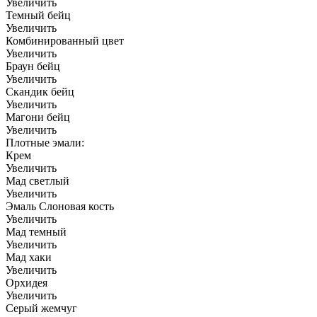
Увеличить
Темный бейц
Увеличить
Комбинированный цвет
Увеличить
Браун бейц
Увеличить
Скандик бейц
Увеличить
Магони бейц
Увеличить
Плотные эмали:
Крем
Увеличить
Мад светлый
Увеличить
Эмаль Слоновая кость
Увеличить
Мад темный
Увеличить
Мад хаки
Увеличить
Орхидея
Увеличить
Серый жемчуг