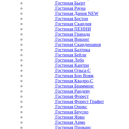
Гостиная Бьерт
Гостиная Рауна
Гостиная Дания NEW
Гостиная Бостон
Гостиная Скандия
Гостиная ПЕННИ
Гостиная Гранада
Гостиная Викинг
Гостиная Скандинавия
Гостиная Балтика
Гостиная Бейли
Гостиная Лебо
Гостиная Кантри
Гостиная Ольса-С
Гостиная Бон Вояж
Гостиная Квадро-С
Гостиная Брамминг
Гостиная Рандеву
Гостиная Форест
Гостиная Форест Графит
Гостиная Оникс
Гостиная Брусно
Гостиная Ярви
Гостиная Армо
Гостиная Прованс