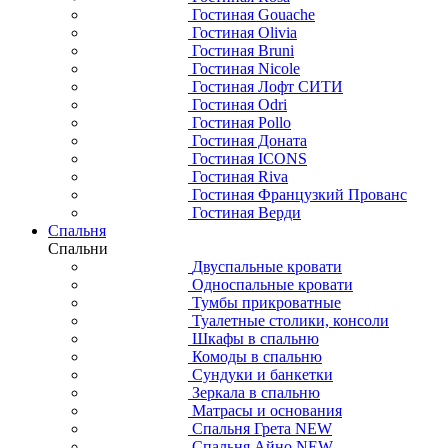
Гостиная Gouache
Гостиная Olivia
Гостиная Bruni
Гостиная Nicole
Гостиная Лофт СИТИ
Гостиная Odri
Гостиная Pollo
Гостиная Доната
Гостиная ICONS
Гостиная Riva
Гостиная Французкий Прованс
Гостиная Верди
Спальня
Спальни
Двуспальные кровати
Односпальные кровати
Тумбы прикроватные
Туалетные столики, консоли
Шкафы в спальню
Комоды в спальню
Сундуки и банкетки
Зеркала в спальню
Матрасы и основания
Спальня Грета NEW
Спальня Айно NEW