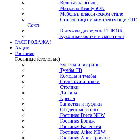
Венская классика
Матрасы BeautySON
Мебель в классическом стиле
Столешницы и комплектующие ПГ
Союз
Вытяжки для кухни ELIKOR
Кухонные мойки и смесители
РАСПРОДАЖА!
Акции
Гостиная
Гостиные (столовые)
Буфеты и витрины
Тумбы ТВ
Комоды и тумбы
Стеллажи и полки
Столики
Диваны
Кресла
Банкетки и пуфики
Обеденные столы
Гостиная Грета NEW
Гостиная Бридж
Гостиная Валенсия
Гостиная Айно NEW
Гостиная Ари-Прованс