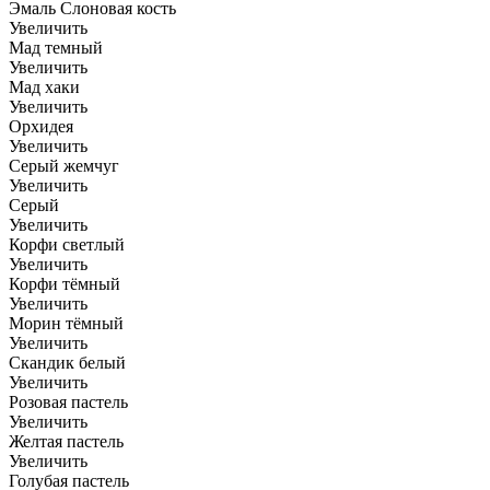
Эмаль Слоновая кость
Увеличить
Мад темный
Увеличить
Мад хаки
Увеличить
Орхидея
Увеличить
Серый жемчуг
Увеличить
Серый
Увеличить
Корфи светлый
Увеличить
Корфи тёмный
Увеличить
Морин тёмный
Увеличить
Скандик белый
Увеличить
Розовая пастель
Увеличить
Желтая пастель
Увеличить
Голубая пастель