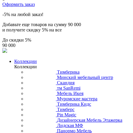
Оформить заказ
-5% на любой заказ!
Добавьте еще товаров на сумму
90 000
и получите скидку
5% на все
До скидки
5%
90 000
Коллекции
Коллекции
Тимберика
Минский мебельный центр
Скандия
тм SanRemi
Мебель Икея
Муромские мастера
Тимберика Кидс
Тимберс
Pin Magic
Дизайнерская Мебель Этажерка
Лидская МФ
Панормо Мебель