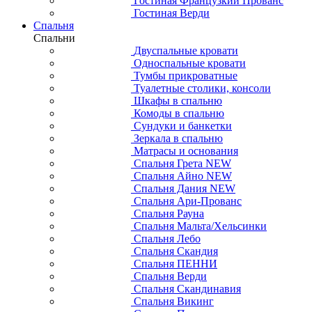
Гостиная Французкий Прованс
Гостиная Верди
Спальня
Спальни
Двуспальные кровати
Односпальные кровати
Тумбы прикроватные
Туалетные столики, консоли
Шкафы в спальню
Комоды в спальню
Сундуки и банкетки
Зеркала в спальню
Матрасы и основания
Спальня Грета NEW
Спальня Айно NEW
Спальня Дания NEW
Спальня Ари-Прованс
Спальня Рауна
Спальня Мальта/Хельсинки
Спальня Лебо
Спальня Скандия
Спальня ПЕННИ
Спальня Верди
Спальня Скандинавия
Спальня Викинг