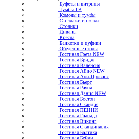
Буфеты и витрины
Тумбы ТВ
Комоды и тумбы
Стеллажи и полки
Столики
Диваны
Кресла
Банкетки и пуфики
Обеденные столы
Гостиная Грета NEW
Гостиная Бридж
Гостиная Валенсия
Гостиная Айно NEW
Гостиная Ари-Прованс
Гостиная Бьерт
Гостиная Рауна
Гостиная Дания NEW
Гостиная Бостон
Гостиная Скандия
Гостиная ПЕННИ
Гостиная Гранада
Гостиная Викинг
Гостиная Скандинавия
Гостиная Балтика
Гостиная Бейли