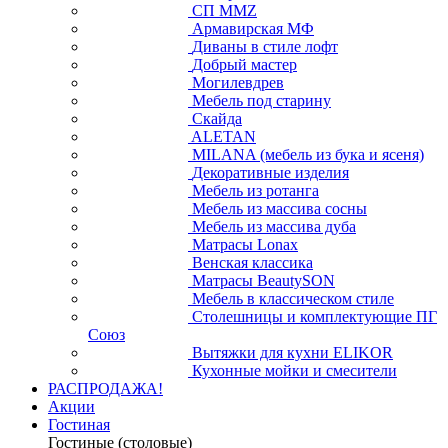
СП ММZ
Армавирская МФ
Диваны в стиле лофт
Добрый мастер
Могилевдрев
Мебель под старину
Скайда
ALETAN
MILANA (мебель из бука и ясеня)
Декоративные изделия
Мебель из ротанга
Мебель из массива сосны
Мебель из массива дуба
Матрасы Lonax
Венская классика
Матрасы BeautySON
Мебель в классическом стиле
Столешницы и комплектующие ПГ
Союз
Вытяжки для кухни ELIKOR
Кухонные мойки и смесители
РАСПРОДАЖА!
Акции
Гостиная
Гостиные (столовые)