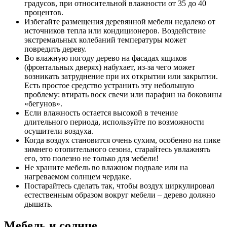
градусов, при относительной влажности от 35 до 40
процентов.
Избегайте размещения деревянной мебели недалеко от
источников тепла или кондиционеров. Воздействие
экстремальных колебаний температуры может
повредить дереву.
Во влажную погоду дерево на фасадах ящиков
(фронтальных дверях) набухает, из-за чего может
возникать затруднение при их открытии или закрытии.
Есть простое средство устранить эту небольшую
проблему: втирать воск свечи или парафин на боковины
«бегунов».
Если влажность остается высокой в течение
длительного периода, используйте по возможности
осушители воздуха.
Когда воздух становится очень сухим, особенно на пике
зимнего отопительного сезона, старайтесь увлажнять
его, это полезно не только для мебели!
Не храните мебель во влажном подвале или на
нагреваемом солнцем чердаке.
Постарайтесь сделать так, чтобы воздух циркулировал
естественным образом вокруг мебели – дерево должно
дышать.
Мебель и солнце