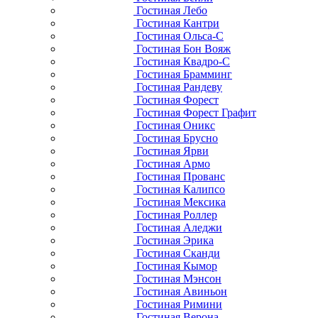
Гостиная Лебо
Гостиная Кантри
Гостиная Ольса-С
Гостиная Бон Вояж
Гостиная Квадро-С
Гостиная Брамминг
Гостиная Рандеву
Гостиная Форест
Гостиная Форест Графит
Гостиная Оникс
Гостиная Брусно
Гостиная Ярви
Гостиная Армо
Гостиная Прованс
Гостиная Калипсо
Гостиная Мексика
Гостиная Роллер
Гостиная Аледжи
Гостиная Эрика
Гостиная Сканди
Гостиная Кымор
Гостиная Мэнсон
Гостиная Авиньон
Гостиная Римини
Гостиная Верона