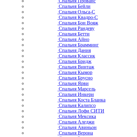
Спальня Прованс
Спальня Бейли
Спальня Ольса-С
Спальня Квадро-С
Спальня Бон Вояж
Спальня Рандеву
Спальня Бетти
Спальня Айно
Спальня Брамминг
Спальня Дания
Спальня Классик
Спальня Бридж
Спальня Винтаж
Спальня Кымор
Спальня Брусно
Спальня Ярви
Спальня Марсель
Спальня Инкери
Спальня Коста Бланка
Спальня Калипсо
Спальня Лофи СИТИ
Спальня Мексика
Спальня Аледжи
Спальня Авиньон
Спальня Верона