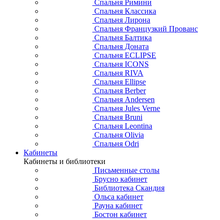
Спальня Римини
Спальня Классика
Спальня Лирона
Спальня Французкий Прованс
Спальня Балтика
Спальня Доната
Спальня ECLIPSE
Спальня ICONS
Спальня RIVA
Спальня Ellipse
Спальня Berber
Спальня Andersen
Спальня Jules Verne
Спальня Bruni
Спальня Leontina
Спальня Olivia
Спальня Odri
Кабинеты
Кабинеты и библиотеки
Письменные столы
Брусно кабинет
Библиотека Скандия
Ольса кабинет
Рауна кабинет
Бостон кабинет