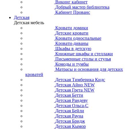
Викинг кабинет
Добрый мастер библиотека
Кабинет Прованс
Детская
Детская мебель
Кровати домики
Детские кровати
Кровати односпальные
Кровати-диваны
Шкафы в детскую
Книжные шкафы и стеллажи
Письменные столы и стулья
Комоды и тумбы
Матрасы и основания для детских
кроватей
Детская Тимберика Кидс
Детская Айно NEW
Детская Грета NEW
Детская Бетти
Детская Рандеву
Детская Ольса-С
Детская Бейли
Детская Рауна
Детская Бридж
Детская Кымор