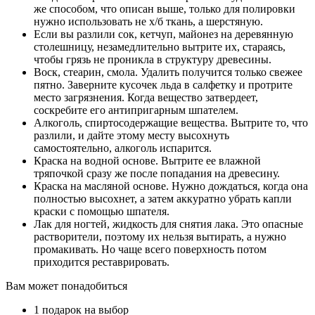
же способом, что описан выше, только для полировки
нужно использовать не х/б ткань, а шерстяную.
Если вы разлили сок, кетчуп, майонез на деревянную
столешницу, незамедлительно вытрите их, стараясь,
чтобы грязь не проникла в структуру древесины.
Воск, стеарин, смола. Удалить получится только свежее
пятно. Заверните кусочек льда в салфетку и протрите
место загрязнения. Когда вещество затвердеет,
соскребите его антипригарным шпателем.
Алкоголь, спиртосодержащие вещества. Вытрите то, что
разлили, и дайте этому месту высохнуть
самостоятельно, алкоголь испарится.
Краска на водной основе. Вытрите ее влажной
тряпочкой сразу же после попадания на древесину.
Краска на масляной основе. Нужно дождаться, когда она
полностью высохнет, а затем аккуратно убрать капли
краски с помощью шпателя.
Лак для ногтей, жидкость для снятия лака. Это опасные
растворители, поэтому их нельзя вытирать, а нужно
промакивать. Но чаще всего поверхность потом
приходится реставрировать.
Вам может понадобиться
1 подарок на выбор