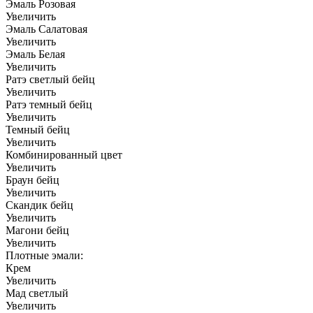
Эмаль Розовая
Увеличить
Эмаль Салатовая
Увеличить
Эмаль Белая
Увеличить
Ратэ светлый бейц
Увеличить
Ратэ темный бейц
Увеличить
Темный бейц
Увеличить
Комбинированный цвет
Увеличить
Браун бейц
Увеличить
Скандик бейц
Увеличить
Магони бейц
Увеличить
Плотные эмали:
Крем
Увеличить
Мад светлый
Увеличить