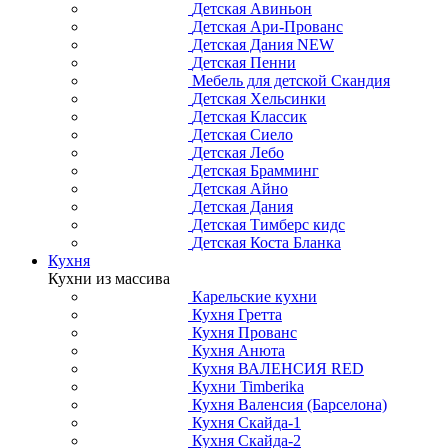
Детская Авиньон
Детская Ари-Прованс
Детская Дания NEW
Детская Пенни
Мебель для детской Скандия
Детская Хельсинки
Детская Классик
Детская Сиело
Детская Лебо
Детская Брамминг
Детская Айно
Детская Дания
Детская Тимберс кидс
Детская Коста Бланка
Кухня
Кухни из массива
Карельские кухни
Кухня Гретта
Кухня Прованс
Кухня Анюта
Кухня ВАЛЕНСИЯ RED
Кухни Timberika
Кухня Валенсия (Барселона)
Кухня Скайда-1
Кухня Скайда-2