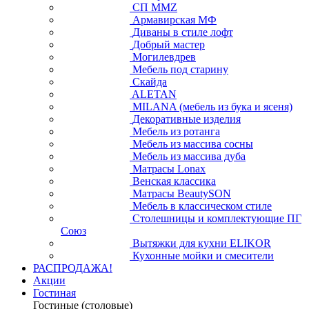
СП ММZ
Армавирская МФ
Диваны в стиле лофт
Добрый мастер
Могилевдрев
Мебель под старину
Скайда
ALETAN
MILANA (мебель из бука и ясеня)
Декоративные изделия
Мебель из ротанга
Мебель из массива сосны
Мебель из массива дуба
Матрасы Lonax
Венская классика
Матрасы BeautySON
Мебель в классическом стиле
Столешницы и комплектующие ПГ
Союз
Вытяжки для кухни ELIKOR
Кухонные мойки и смесители
РАСПРОДАЖА!
Акции
Гостиная
Гостиные (столовые)