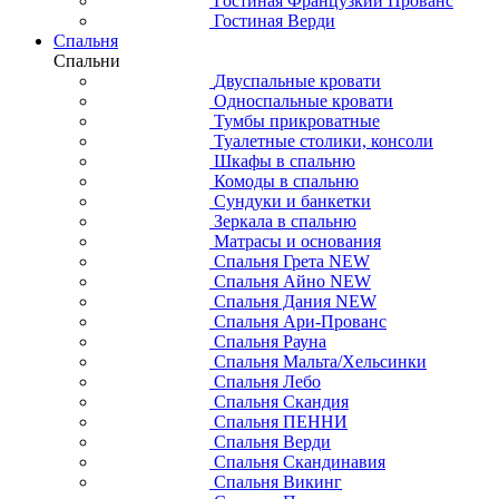
Гостиная Французкий Прованс
Гостиная Верди
Спальня
Спальни
Двуспальные кровати
Односпальные кровати
Тумбы прикроватные
Туалетные столики, консоли
Шкафы в спальню
Комоды в спальню
Сундуки и банкетки
Зеркала в спальню
Матрасы и основания
Спальня Грета NEW
Спальня Айно NEW
Спальня Дания NEW
Спальня Ари-Прованс
Спальня Рауна
Спальня Мальта/Хельсинки
Спальня Лебо
Спальня Скандия
Спальня ПЕННИ
Спальня Верди
Спальня Скандинавия
Спальня Викинг