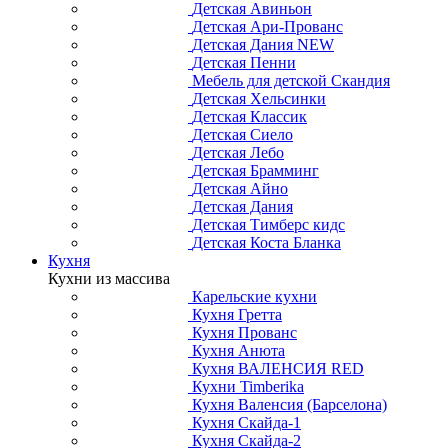
Детская Авиньон
Детская Ари-Прованс
Детская Дания NEW
Детская Пенни
Мебель для детской Скандия
Детская Хельсинки
Детская Классик
Детская Сиело
Детская Лебо
Детская Брамминг
Детская Айно
Детская Дания
Детская Тимберс кидс
Детская Коста Бланка
Кухня
Кухни из массива
Карельские кухни
Кухня Гретта
Кухня Прованс
Кухня Анюта
Кухня ВАЛЕНСИЯ RED
Кухни Timberika
Кухня Валенсия (Барселона)
Кухня Скайда-1
Кухня Скайда-2