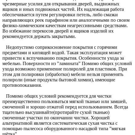
чрезмерные усилия для открывания дверей, выдвижных
ящиков и иных подвижных частей. Их надлежащая работа
обеспечивается путем регулировки петель, либо смазки
направляющих реек парафином или аналогичными по своим
физико-химическим качествам неагрессивными средствами.
Во избежание перекосов дверей и ящиков изделий их
рекомендуется держать закрытыми.
Недопустимо соприкосновение покрытия с горячими
предметами и кипящей водой. Такая эксплуатация может
привести к вспучиванию покрытия. Особенности ухода за
мебелью. Поверхности из ”ламината” Помимо общих условий
ухода возможно применение полиролей для пластиков. При
этом для полировки (обработки) мебели нельзя применять
полироли (иные продукты бытовой химии), имеющие
противопоказания.
Помимо общих условий рекомендуется для чистки
преимущественно пользоваться мягкой тканью или замшей,
смоченной и хорошо отжатой перед использованием. Всегда
тщательно высушивайте(протирайте сухой тканью)
смоченные участки по окончании чистки. Хорошей
альтернативой является систематическая сухая чистка с
помощью пылесоса оборудованного насадкой типа ”мягкая
щётка”.