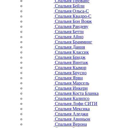
Спальня Прованс
Спальня Бейли
Спальня Ольса-С
Спальня Квадро-С
Спальня Бон Вояж
Спальня Рандеву
Спальня Бетти
Спальня Айно
Спальня Брамминг
Спальня Дания
Спальня Классик
Спальня Бридж
Спальня Винтаж
Спальня Кымор
Спальня Брусно
Спальня Ярви
Спальня Марсель
Спальня Инкери
Спальня Коста Бланка
Спальня Калипсо
Спальня Лофи СИТИ
Спальня Мексика
Спальня Аледжи
Спальня Авиньон
Спальня Верона