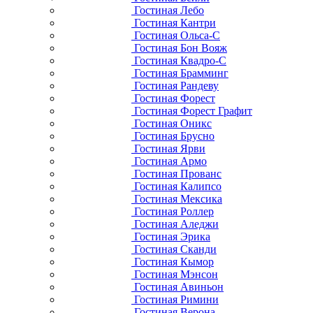
Гостиная Лебо
Гостиная Кантри
Гостиная Ольса-С
Гостиная Бон Вояж
Гостиная Квадро-С
Гостиная Брамминг
Гостиная Рандеву
Гостиная Форест
Гостиная Форест Графит
Гостиная Оникс
Гостиная Брусно
Гостиная Ярви
Гостиная Армо
Гостиная Прованс
Гостиная Калипсо
Гостиная Мексика
Гостиная Роллер
Гостиная Аледжи
Гостиная Эрика
Гостиная Сканди
Гостиная Кымор
Гостиная Мэнсон
Гостиная Авиньон
Гостиная Римини
Гостиная Верона