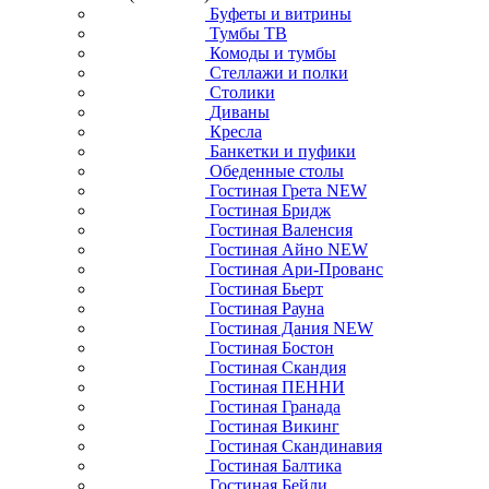
Буфеты и витрины
Тумбы ТВ
Комоды и тумбы
Стеллажи и полки
Столики
Диваны
Кресла
Банкетки и пуфики
Обеденные столы
Гостиная Грета NEW
Гостиная Бридж
Гостиная Валенсия
Гостиная Айно NEW
Гостиная Ари-Прованс
Гостиная Бьерт
Гостиная Рауна
Гостиная Дания NEW
Гостиная Бостон
Гостиная Скандия
Гостиная ПЕННИ
Гостиная Гранада
Гостиная Викинг
Гостиная Скандинавия
Гостиная Балтика
Гостиная Бейли