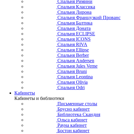
Спальня Римини
Спальня Классика
Спальня Лирона
Спальня Французкий Прованс
Спальня Балтика
Спальня Доната
Спальня ECLIPSE
Спальня ICONS
Спальня RIVA
Спальня Ellipse
Спальня Berber
Спальня Andersen
Спальня Jules Verne
Спальня Bruni
Спальня Leontina
Спальня Olivia
Спальня Odri
Кабинеты
Кабинеты и библиотеки
Письменные столы
Брусно кабинет
Библиотека Скандия
Ольса кабинет
Рауна кабинет
Бостон кабинет