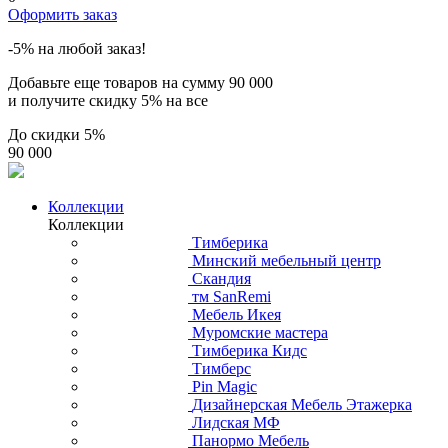
Оформить заказ
-5% на любой заказ!
Добавьте еще товаров на сумму
90 000
и получите скидку
5% на все
До скидки
5%
90 000
Коллекции
Коллекции
Тимберика
Минский мебельный центр
Скандия
тм SanRemi
Мебель Икея
Муромские мастера
Тимберика Кидс
Тимберс
Pin Magic
Дизайнерская Мебель Этажерка
Лидская МФ
Панормо Мебель