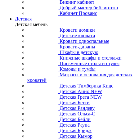
Викинг кабинет
Добрый мастер библиотека
Кабинет Прованс
Детская
Детская мебель
Кровати домики
Детские кровати
Кровати односпальные
Кровати-диваны
Шкафы в детскую
Книжные шкафы и стеллажи
Письменные столы и стулья
Комоды и тумбы
Матрасы и основания для детских
кроватей
Детская Тимберика Кидс
Детская Айно NEW
Детская Грета NEW
Детская Бетти
Детская Рандеву
Детская Ольса-С
Детская Бейли
Детская Рауна
Детская Бридж
Детская Кымор