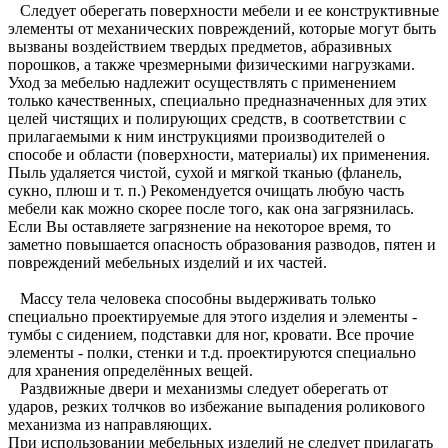
Следует оберегать поверхности мебели и ее конструктивные
элементы от механических повреждений, которые могут быть
вызваны воздействием твердых предметов, абразивных
порошков, а также чрезмерными физическими нагрузками.
Уход за мебелью надлежит осуществлять с применением
только качественных, специально предназначенных для этих
целей чистящих и полирующих средств, в соответствии с
прилагаемыми к ним инструкциями производителей о
способе и области (поверхности, материалы) их применения.
Пыль удаляется чистой, сухой и мягкой тканью (фланель,
сукно, плюш и т. п.) Рекомендуется очищать любую часть
мебели как можно скорее после того, как она загрязнилась.
Если Вы оставляете загрязнение на некоторое время, то
заметно повышается опасность образования разводов, пятен и
повреждений мебельных изделий и их частей.
Массу тела человека способны выдерживать только
специально проектируемые для этого изделия и элементы -
тумбы с сидением, подставки для ног, кровати. Все прочие
элементы - полки, стенки и т.д. проектируются специально
для хранения определённых вещей.
Раздвижные двери и механизмы следует оберегать от
ударов, резких толчков во избежание выпадения роликового
механизма из направляющих.
При использовании мебельных изделий не следует прилагать