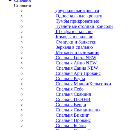
Спальня
Спальни
Двуспальные кровати
Односпальные кровати
Тумбы прикроватные
Туалетные столики, консоли
Шкафы в спальню
Комоды в спальню
Сундуки и банкетки
Зеркала в спальню
Матрасы и основания
Спальня Грета NEW
Спальня Айно NEW
Спальня Дания NEW
Спальня Ари-Прованс
Спальня Рауна
Спальня Мальта/Хельсинки
Спальня Лебо
Спальня Скандия
Спальня ПЕННИ
Спальня Верди
Спальня Скандинавия
Спальня Викинг
Спальня Прованс
Спальня Бейли