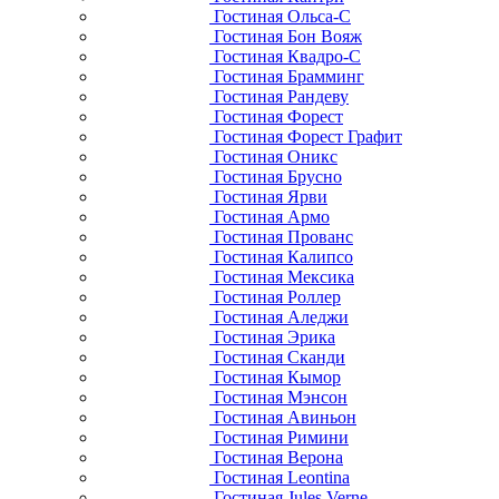
Гостиная Ольса-С
Гостиная Бон Вояж
Гостиная Квадро-С
Гостиная Брамминг
Гостиная Рандеву
Гостиная Форест
Гостиная Форест Графит
Гостиная Оникс
Гостиная Брусно
Гостиная Ярви
Гостиная Армо
Гостиная Прованс
Гостиная Калипсо
Гостиная Мексика
Гостиная Роллер
Гостиная Аледжи
Гостиная Эрика
Гостиная Сканди
Гостиная Кымор
Гостиная Мэнсон
Гостиная Авиньон
Гостиная Римини
Гостиная Верона
Гостиная Leontina
Гостиная Jules Verne