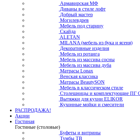
Армавирская МФ
Диваны в стиле лофт
Добрый мастер
Могилевдрев
Мебель под старину
Скайда
ALETAN
MILANA (мебель из бука и ясеня)
Декоративные изделия
Мебель из ротанга
Мебель из массива сосны
Мебель из массива дуба
Матрасы Lonax
Венская классика
Матрасы BeautySON
Мебель в классическом стиле
Столешницы и комплектующие ПГ 
Вытяжки для кухни ELIKOR
Кухонные мойки и смесители
РАСПРОДАЖА!
Акции
Гостиная
Гостиные (столовые)
Буфеты и витрины
Тумбы ТВ