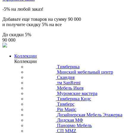
-5% на любой заказ!
Добавьте еще товаров на сумму
90 000
и получите скидку
5% на все
До скидки
5%
90 000
Коллекции
Коллекции
Тимберика
Минский мебельный центр
Скандия
тм SanRemi
Мебель Икея
Муромские мастера
Тимберика Кидс
Тимберс
Pin Magic
Дизайнерская Мебель Этажерка
Лидская МФ
Панормо Мебель
СП ММZ