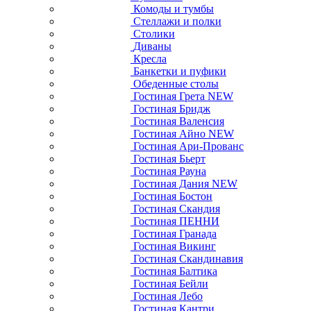
Комоды и тумбы
Стеллажи и полки
Столики
Диваны
Кресла
Банкетки и пуфики
Обеденные столы
Гостиная Грета NEW
Гостиная Бридж
Гостиная Валенсия
Гостиная Айно NEW
Гостиная Ари-Прованс
Гостиная Бьерт
Гостиная Рауна
Гостиная Дания NEW
Гостиная Бостон
Гостиная Скандия
Гостиная ПЕННИ
Гостиная Гранада
Гостиная Викинг
Гостиная Скандинавия
Гостиная Балтика
Гостиная Бейли
Гостиная Лебо
Гостиная Кантри